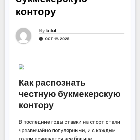
контору
By
bilal
OCT 19, 2025
Как распознать
честную букмекерскую
контору
В последние годы ставки на спорт стали
чрезвычайно популярными, и с каждым
годом появляется всё больше