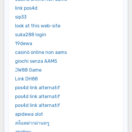
link pos4d
sip33
look at this web-site
suka288 login
19dewa
casinò online non aams
giochi senza AAMS
JW88 Game
Link DH88
pos4d link alternatif
pos4d link alternatif
pos4d link alternatif
apidewa slot
สล็อตฝากผ่านทรู
anoboy