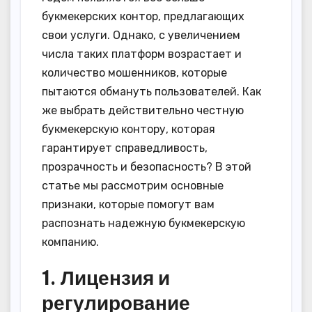
букмекерских контор, предлагающих
свои услуги. Однако, с увеличением
числа таких платформ возрастает и
количество мошенников, которые
пытаются обмануть пользователей. Как
же выбрать действительно честную
букмекерскую контору, которая
гарантирует справедливость,
прозрачность и безопасность? В этой
статье мы рассмотрим основные
признаки, которые помогут вам
распознать надежную букмекерскую
компанию.
1. Лицензия и
регулирование