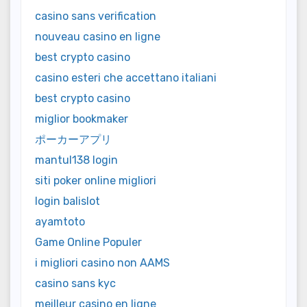
casino sans verification
nouveau casino en ligne
best crypto casino
casino esteri che accettano italiani
best crypto casino
miglior bookmaker
ポーカーアプリ
mantul138 login
siti poker online migliori
login balislot
ayamtoto
Game Online Populer
i migliori casino non AAMS
casino sans kyc
meilleur casino en ligne