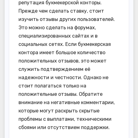
репутация букмекерской конторы.
Прежде чем сделать ставку, стоит
изучить отзывы других пользователей.
Это можно сделать на форумах,
специализированных сайтах и в
социальных сетях. Если букмекерская
контора имеет большое количество
положительных отзывов, это может
служить подтверждением её
надежности и честности. Однако не
стоит полагаться только на
положительные отзывы. Обратите
внимание на негативные комментарии,
которые могут раскрыть скрытые
проблемы с выплатами, техническими
сбоями или отсутствием поддержки.