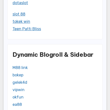
dotaslot
slot 88
tokek win
Teen Patti Bliss
Dynamic Blogroll & Sidebar
M88 link
bokep
gelek4d
vipwin
okfun
ea88