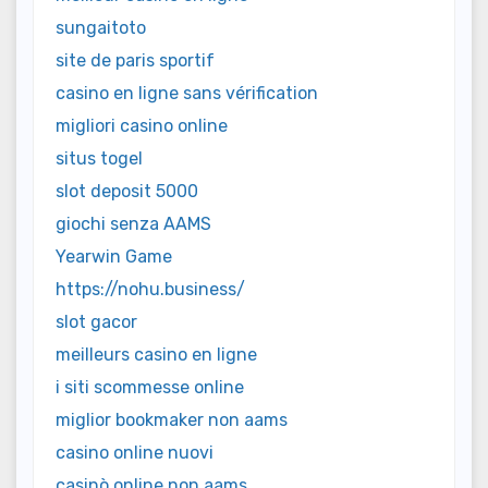
sungaitoto
site de paris sportif
casino en ligne sans vérification
migliori casino online
situs togel
slot deposit 5000
giochi senza AAMS
Yearwin Game
https://nohu.business/
slot gacor
meilleurs casino en ligne
i siti scommesse online
miglior bookmaker non aams
casino online nuovi
casinò online non aams