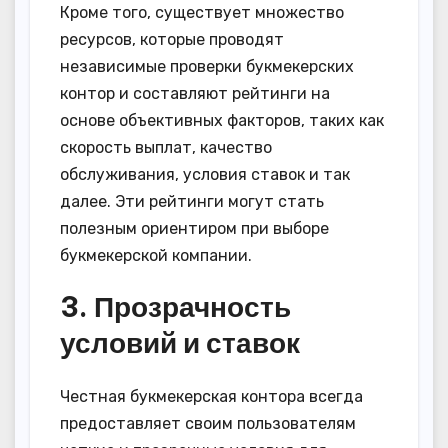
Кроме того, существует множество
ресурсов, которые проводят
независимые проверки букмекерских
контор и составляют рейтинги на
основе объективных факторов, таких как
скорость выплат, качество
обслуживания, условия ставок и так
далее. Эти рейтинги могут стать
полезным ориентиром при выборе
букмекерской компании.
3. Прозрачность
условий и ставок
Честная букмекерская контора всегда
предоставляет своим пользователям