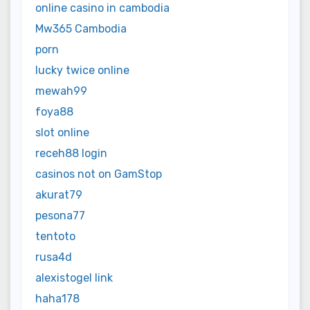
online casino in cambodia
Mw365 Cambodia
porn
lucky twice online
mewah99
foya88
slot online
receh88 login
casinos not on GamStop
akurat79
pesona77
tentoto
rusa4d
alexistogel link
haha178