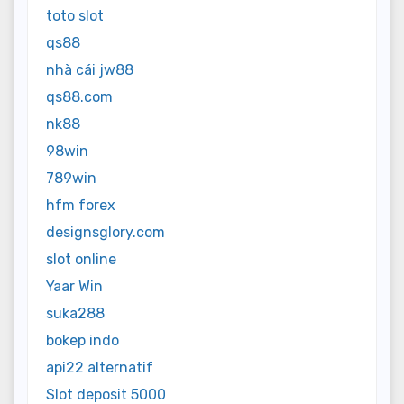
toto slot
qs88
nhà cái jw88
qs88.com
nk88
98win
789win
hfm forex
designsglory.com
slot online
Yaar Win
suka288
bokep indo
api22 alternatif
Slot deposit 5000