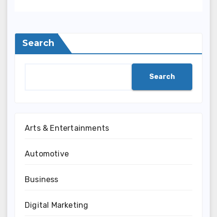
Search
Search
Arts & Entertainments
Automotive
Business
Digital Marketing