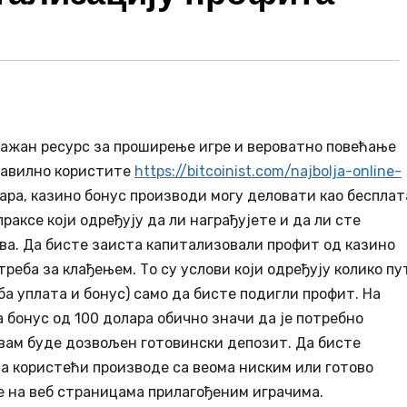
нажан ресурс за проширење игре и вероватно повећање
правилно користите
https://bitcoinist.com/najbolja-online-
ара, казино бонус производи могу деловати као беспла
раксе који одређују да ли награђујете и да ли сте
ва. Да бисте заиста капитализовали профит од казино
треба за клађењем. То су услови који одређују колико пу
ба уплата и бонус) само да бисте подигли профит. На
а бонус од 100 долара обично значи да је потребно
 вам буде дозвољен готовински депозит. Да бисте
а користећи производе са веома ниским или готово
де на веб страницама прилагођеним играчима.