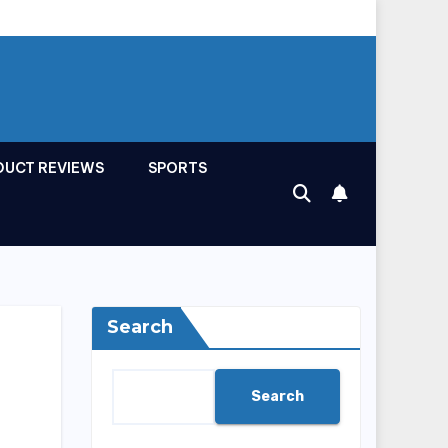
DUCT REVIEWS
SPORTS
Search
Search