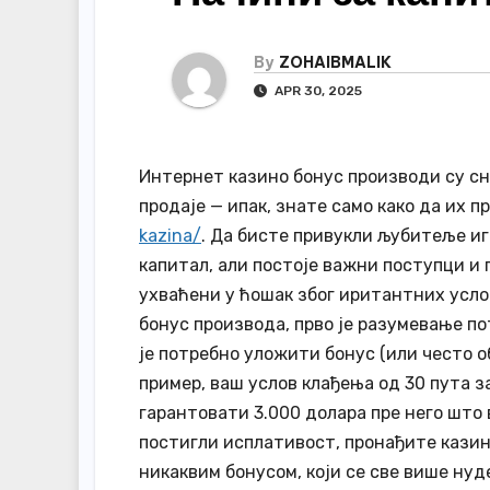
By
ZOHAIBMALIK
APR 30, 2025
Интернет казино бонус производи су с
продаје — ипак, знате само како да их 
kazina/
. Да бисте привукли љубитеље иг
капитал, али постоје важни поступци и п
ухваћени у ћошак због иритантних усло
бонус производа, прво је разумевање по
је потребно уложити бонус (или често о
пример, ваш услов клађења од 30 пута з
гарантовати 3.000 долара пре него што
постигли исплативост, пронађите казин
никаквим бонусом, који се све више ну