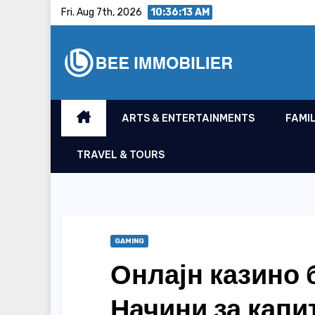
Skip
Fri. Aug 7th, 2026
10:36:14 AM
to
content
ARTS & ENTERTAINMENTS
FAMIL
TRAVEL & TOURS
GAMING
Онлајн казино 
Начини за капи