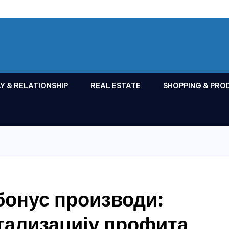
Y & RELATIONSHIP
REAL ESTATE
SHOPPING & PRO
бонус производи:
тализацију профита