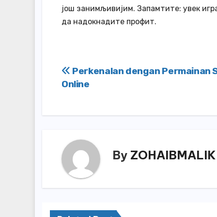
још занимљивијим. Запамтите: увек игр
да надокнадите профит.
Post
Perkenalan dengan Permainan S
Online
navigation
By
ZOHAIBMALIK