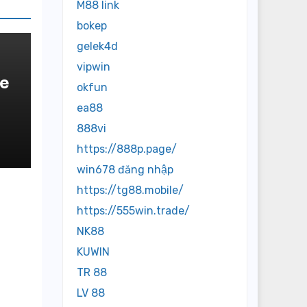
M88 link
bokep
gelek4d
vipwin
ne
okfun
ea88
888vi
https://888p.page/
win678 đăng nhập
https://tg88.mobile/
https://555win.trade/
NK88
KUWIN
TR 88
LV 88