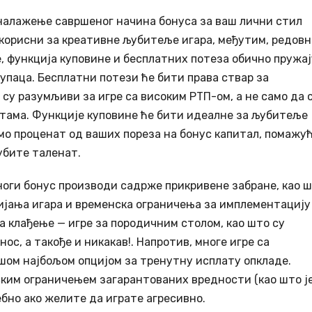
оналажење савршеног начина бонуса за ваш лични стил
корисни за креативне љубитеље игара, међутим, редовн
, функција куповине и бесплатних потеза обично пружај
упаца. Бесплатни потези ће бити права ствар за
 су разумљиви за игре са високим РТП-ом, а не само да 
тама. Функције куповине ће бити идеалне за љубитеље
само проценат од ваших пореза на бонус капитал, помажу
убите таленат.
ноги бонус производи садрже прикривене забране, као 
ијања игара и временска ограничења за имплементацију
за клађење — игре за породичним столом, као што су
ос, а такође и никакав!. Напротив, многе игре са
шом најбољом опцијом за тренутну исплату опкладе.
иским ограничењем загарантованих вредности (као што ј
ебно ако желите да играте агресивно.