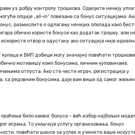
раве уз добру контролу трошкова. Одвојите нечију упла
огуће опције „all-in“ повезане са бонус ситуацијама. Ак
бонус, размислите о одлагању нечијих опклада како бист
гара обично користе бонусе као додатак трошку, али н
а искористе отвор и одустану ако ситуација није идеалн
ст купаца и ВИП добици могу значајно повећати трошкове
с обично мотивишу комп бонусима, личним куповинама,
чењима отпуста. Ако сте чести играч, регистрација у
а, са редовним бонусима, даје вам више од самог жељен
праћење било каквог бонуса – већ избор најбољих модел
ог играња. То укључује услугу организовања, бонус
ности, повећати шансе за успех и учинити ваше искуст