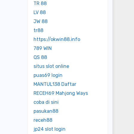
TR 88
LV 88
JW 88
tr88
https://okwin88.info
789 WIN
QS 88
situs slot online
puas69 login
MANTUL138 Daftar
RECEH69 Mahjong Ways
coba di sini
pasukan88
receh88
jp24 slot login