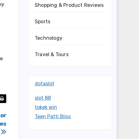
ку
Shopping & Product Reviews
Sports
Technology
Travel & Tours
ое
dotaslot
slot 88
tokek win
For
Teen Patti Bliss
mes