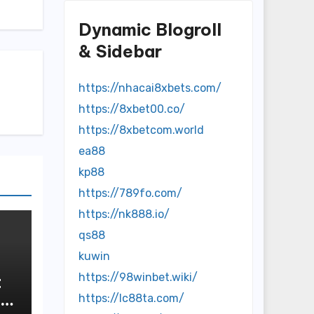
Dynamic Blogroll
& Sidebar
https://nhacai8xbets.com/
https://8xbet00.co/
https://8xbetcom.world
ea88
kp88
https://789fo.com/
https://nk888.io/
qs88
kuwin
https://98winbet.wiki/
t
https://lc88ta.com/