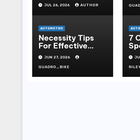
Barcelona: Which
JUL 26, 2026
AUTHOR
QUA
Is Best for
Tourists?
AUTOMOTIVE
AUTO
Necessity Tips
7 
For Effective
Sp
Self-propelled
To
JUN 27, 2026
JU
Repair And Upkee
7m
Ta
QUADRO_BIKE
RILE
On
Te