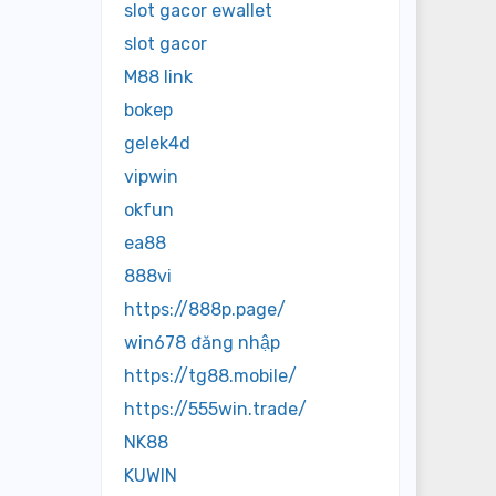
slot gacor ewallet
slot gacor
M88 link
bokep
gelek4d
vipwin
okfun
ea88
888vi
https://888p.page/
win678 đăng nhập
https://tg88.mobile/
https://555win.trade/
NK88
KUWIN