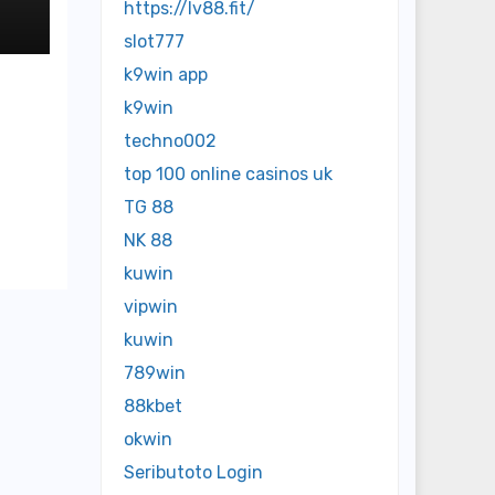
n
https://lv88.fit/
slot777
k9win app
k9win
techno002
top 100 online casinos uk
TG 88
NK 88
kuwin
vipwin
kuwin
789win
88kbet
okwin
Seributoto Login