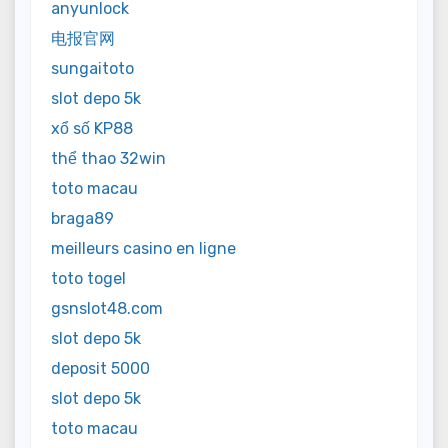
anyunlock
电报官网
sungaitoto
slot depo 5k
xổ số KP88
thể thao 32win
toto macau
braga89
meilleurs casino en ligne
toto togel
gsnslot48.com
slot depo 5k
deposit 5000
slot depo 5k
toto macau