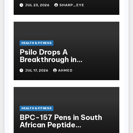
Professionell Und
JUL 23, 2026
SHARP_EYE
Stressfrei
HEALTH & FITNESS
Psilo Drops A
Breakthrough in
Psychedelic Therapeutics
JUL 17, 2026
AHMED
HEALTH & FITNESS
BPC-157 Pens in South
African Peptide
Landscape