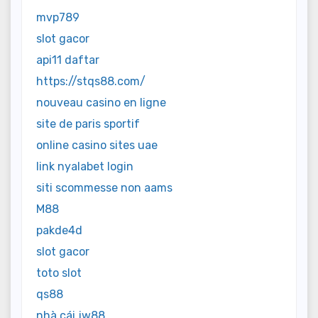
mvp789
slot gacor
api11 daftar
https://stqs88.com/
nouveau casino en ligne
site de paris sportif
online casino sites uae
link nyalabet login
siti scommesse non aams
M88
pakde4d
slot gacor
toto slot
qs88
nhà cái jw88