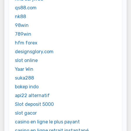
qs88.com
nk88
98win
789win
hfm forex
designsglory.com
slot online
Yaar Win
suka288
bokep indo
api22 alternatif
Slot deposit 5000
slot gacor
casino en ligne le plus payant
casino en ligne retrait instantané