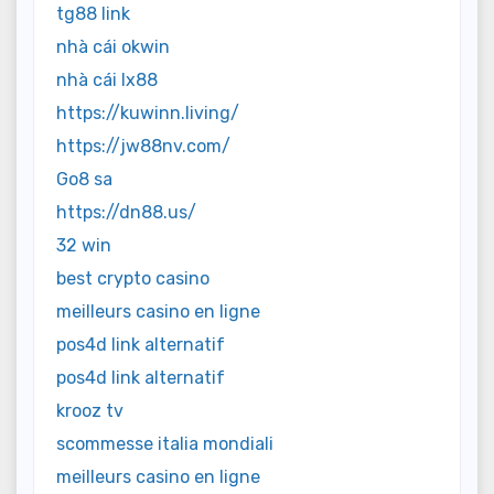
tg88 link
nhà cái okwin
nhà cái lx88
https://kuwinn.living/
https://jw88nv.com/
Go8 sa
https://dn88.us/
32 win
best crypto casino
meilleurs casino en ligne
pos4d link alternatif
pos4d link alternatif
krooz tv
scommesse italia mondiali
meilleurs casino en ligne