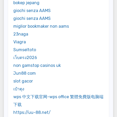
bokep jepang
giochi senza AAMS
giochi senza AAMS
miglior bookmaker non aams
23naga
Viagra
Sumseltoto
เว็บตรง2026
non gamstop casinos uk
Jun88 com
slot gacor
เป๋าตุง
wps 中文下载官网-wps office 繁體免費版电脑端
下载
https://uu-88.net/