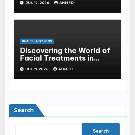
JUL 12, 2026
AHMED
HEALTH & FITNESS
Discovering the World of
Facial Treatments in
Singapore
JUL 11, 2026
AHMED
Search
Search