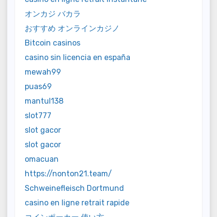
オンカジ バカラ
おすすめ オンラインカジノ
Bitcoin casinos
casino sin licencia en españa
mewah99
puas69
mantul138
slot777
slot gacor
slot gacor
omacuan
https://nonton21.team/
Schweinefleisch Dortmund
casino en ligne retrait rapide