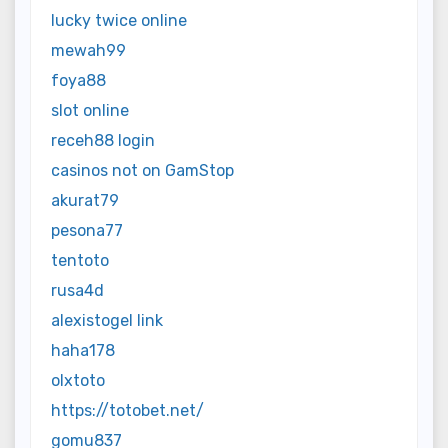
lucky twice online
mewah99
foya88
slot online
receh88 login
casinos not on GamStop
akurat79
pesona77
tentoto
rusa4d
alexistogel link
haha178
olxtoto
https://totobet.net/
gomu837