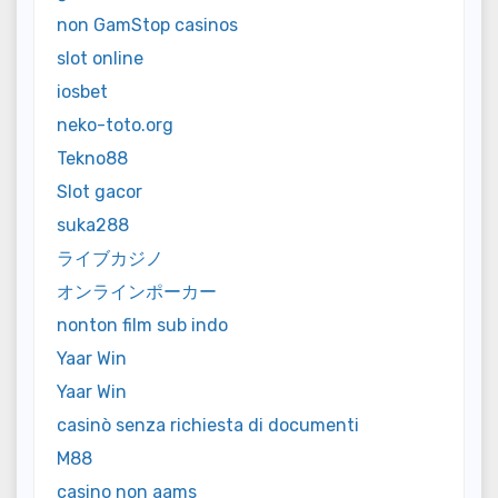
non GamStop casinos
slot online
iosbet
neko-toto.org
Tekno88
Slot gacor
suka288
ライブカジノ
オンラインポーカー
nonton film sub indo
Yaar Win
Yaar Win
casinò senza richiesta di documenti
M88
casino non aams