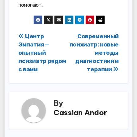
помогают.
Post
Центр
Современный
Эмпатия —
психиатр: новые
navigation
опытный
методы
психиатр рядом
диагностики и
с вами
терапии
By
Cassian Andor