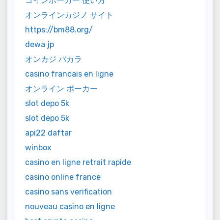
コインポーカー 使い方
オンラインカジノ サイト
https://bm88.org/
dewa jp
オンカジ バカラ
casino francais en ligne
オンライン ポーカー
slot depo 5k
slot depo 5k
api22 daftar
winbox
casino en ligne retrait rapide
casino online france
casino sans verification
nouveau casino en ligne