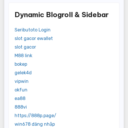
Dynamic Blogroll & Sidebar
Seributoto Login
slot gacor ewallet
slot gacor
M88 link
bokep
gelek4d
vipwin
okfun
ea88
888vi
https://888p.page/
win678 đăng nhập