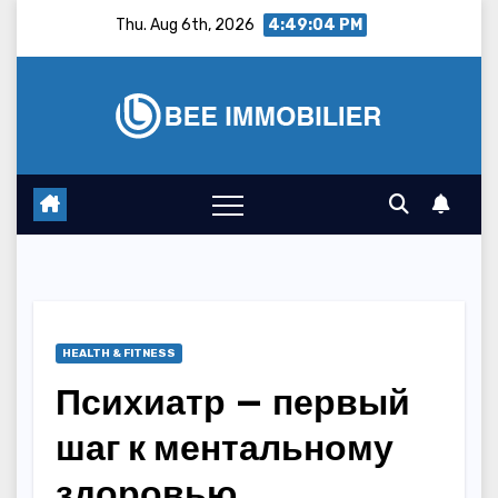
Skip
Thu. Aug 6th, 2026
4:49:05 PM
to
content
HEALTH & FITNESS
Психиатр — первый
шаг к ментальному
здоровью