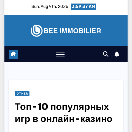
Skip
Sun. Aug 9th, 2026
3:59:38 AM
to
content
OTHER
Топ-10 популярных
игр в онлайн-казино