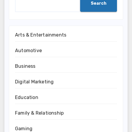
Search
Arts & Entertainments
Automotive
Business
Digital Marketing
Education
Family & Relationship
Gaming