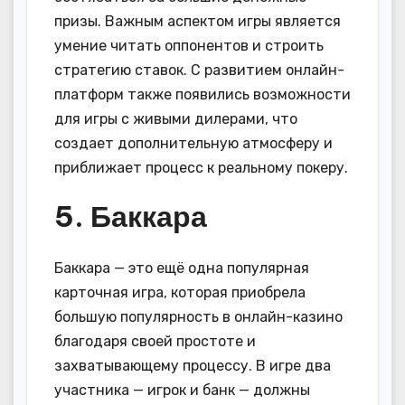
призы. Важным аспектом игры является
умение читать оппонентов и строить
стратегию ставок. С развитием онлайн-
платформ также появились возможности
для игры с живыми дилерами, что
создает дополнительную атмосферу и
приближает процесс к реальному покеру.
5. Баккара
Баккара — это ещё одна популярная
карточная игра, которая приобрела
большую популярность в онлайн-казино
благодаря своей простоте и
захватывающему процессу. В игре два
участника — игрок и банк — должны