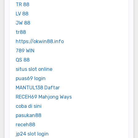
TR 88
LV 88
JW 88
tr88
https://okwin88.info
789 WIN
QS 88
situs slot online
puas69 login
MANTUL138 Daftar
RECEH69 Mahjong Ways
coba di sini
pasukan88
receh88
jp24 slot login