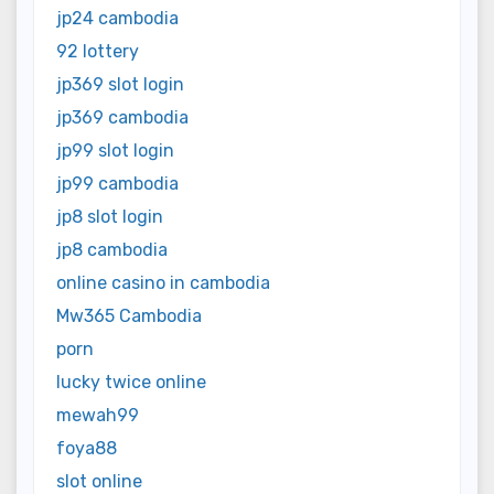
jp24 cambodia
92 lottery
jp369 slot login
jp369 cambodia
jp99 slot login
jp99 cambodia
jp8 slot login
jp8 cambodia
online casino in cambodia
Mw365 Cambodia
porn
lucky twice online
mewah99
foya88
slot online