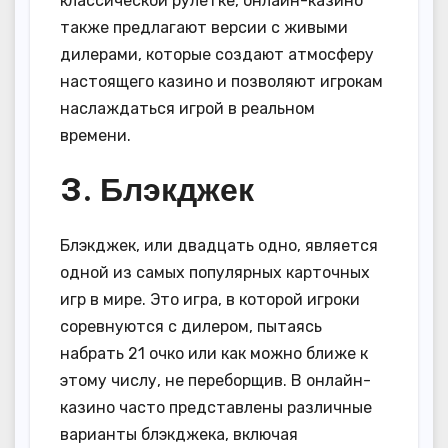
классической рулетке, онлайн-казино
также предлагают версии с живыми
дилерами, которые создают атмосферу
настоящего казино и позволяют игрокам
наслаждаться игрой в реальном
времени.
3. Блэкджек
Блэкджек, или двадцать одно, является
одной из самых популярных карточных
игр в мире. Это игра, в которой игроки
соревнуются с дилером, пытаясь
набрать 21 очко или как можно ближе к
этому числу, не переборщив. В онлайн-
казино часто представлены различные
варианты блэкджека, включая