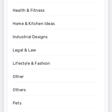
Health & Fitness
Home & Kitchen Ideas
Industrial Designs
Legal & Law
Lifestyle & Fashion
Other
Others
Pets