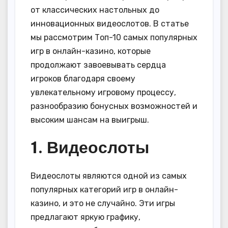
от классических настольных до
инновационных видеослотов. В статье
мы рассмотрим Топ-10 самых популярных
игр в онлайн-казино, которые
продолжают завоевывать сердца
игроков благодаря своему
увлекательному игровому процессу,
разнообразию бонусных возможностей и
высоким шансам на выигрыш.
1. Видеослоты
Видеослоты являются одной из самых
популярных категорий игр в онлайн-
казино, и это не случайно. Эти игры
предлагают яркую графику,