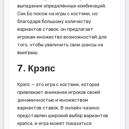
выпадения определённых комбинаций.
Сик Бо похож на игры с костями, но
благодаря большому количеству
вариантов ставок, он предлагает
игрокам множество возможностей для
того, чтобы увеличить свои шансы на
выигрыш.
7. Крэпс
Крэпс — это игра с костями, которая
привлекает внимание игроков своей
динамичностью и множеством
вариантов ставок. В онлайн-казино
представлен широкий выбор вариантов
крэпса, и игра может показаться