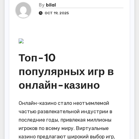
By
bilal
OCT 19, 2025
Топ-10
популярных игр в
онлайн-казино
Онлайн-казино стало неотъемлемой
частью развлекательной индустрии в
последние годы, привлекая миллионы
игроков по всему миру. Виртуальные
казино предлагают широкий выбор игр,