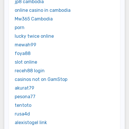
jp8 cambodia
online casino in cambodia
Mw365 Cambodia
porn
lucky twice online
mewah99
foya88
slot online
receh88 login
casinos not on GamStop
akurat79
pesona77
tentoto
rusa4d
alexistogel link