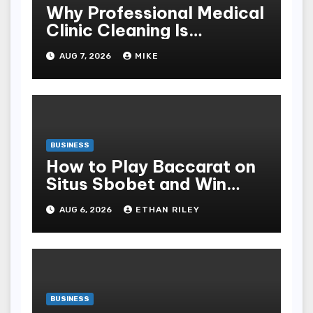
Why Professional Medical
Clinic Cleaning Is
Essential for Patient
AUG 7, 2026
MIKE
Safety
BUSINESS
How to Play Baccarat on
Situs Sbobet and Win
More Often ,
AUG 6, 2026
ETHAN RILEY
BUSINESS