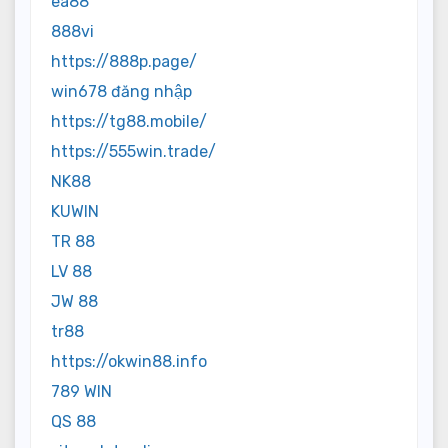
ea88
888vi
https://888p.page/
win678 đăng nhập
https://tg88.mobile/
https://555win.trade/
NK88
KUWIN
TR 88
LV 88
JW 88
tr88
https://okwin88.info
789 WIN
QS 88