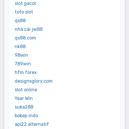
slot gacor
toto slot
qs88
nhà cái jw88
qs88.com
nk88
98win
789win
hfm forex
designsglory.com
slot online
Yaar Win
suka288
bokep indo
api22 alternatif