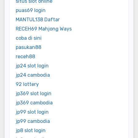
situs slot online
puas69 login
MANTUL138 Daftar
RECEH69 Mahjong Ways
coba di sini
pasukan88
receh88
jp24 slot login
jp24 cambodia
92 lottery
jp369 slot login
jp369 cambodia
jp99 slot login
jp99 cambodia
jp8 slot login