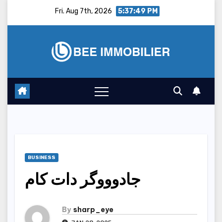
Skip
Fri. Aug 7th, 2026
5:37:50 PM
to
content
BUSINESS
جادوووگر دات کام
By
sharp_eye