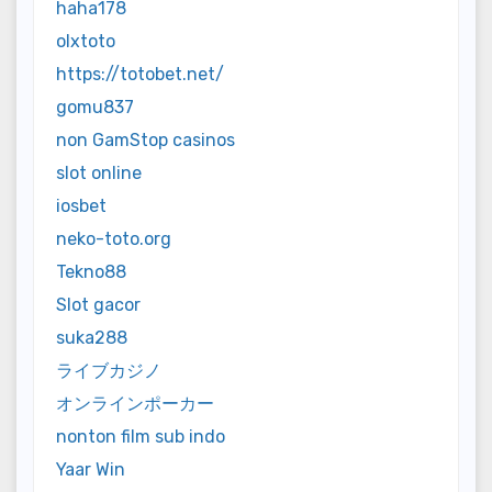
haha178
olxtoto
https://totobet.net/
gomu837
non GamStop casinos
slot online
iosbet
neko-toto.org
Tekno88
Slot gacor
suka288
ライブカジノ
オンラインポーカー
nonton film sub indo
Yaar Win