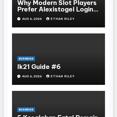
Why Modern Slot Players
Prefer Alexistogel Login
for Security
AUG 6, 2026
ETHAN RILEY
BUSINESS
lk21 Guide #6
AUG 6, 2026
ETHAN RILEY
BUSINESS