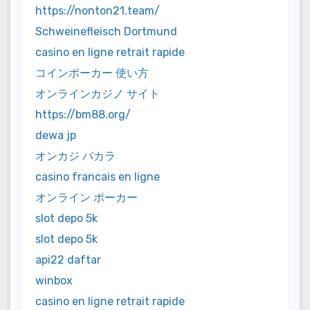
https://nonton21.team/
Schweinefleisch Dortmund
casino en ligne retrait rapide
コインポーカー 使い方
オンラインカジノ サイト
https://bm88.org/
dewa jp
オンカジ バカラ
casino francais en ligne
オンライン ポーカー
slot depo 5k
slot depo 5k
api22 daftar
winbox
casino en ligne retrait rapide