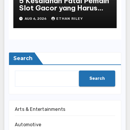
5 Kesalahan Fatal Pemain
Slot Gacor yang Harus
Dihindari di Slot777
AUG 6, 2026
ETHAN RILEY
Bandar Slot Terbaik
Search
Search
Arts & Entertainments
Automotive