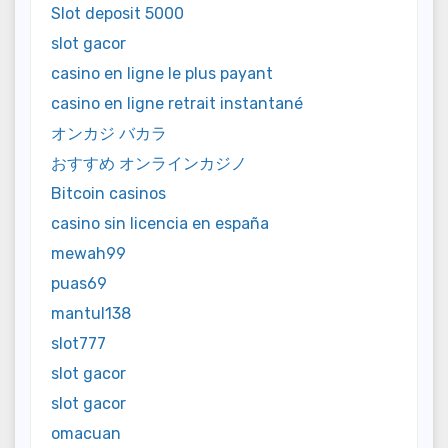
Slot deposit 5000
slot gacor
casino en ligne le plus payant
casino en ligne retrait instantané
オンカジ バカラ
おすすめ オンラインカジノ
Bitcoin casinos
casino sin licencia en españa
mewah99
puas69
mantul138
slot777
slot gacor
slot gacor
omacuan