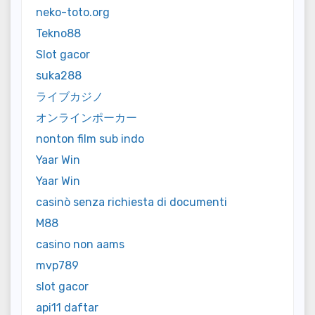
neko-toto.org
Tekno88
Slot gacor
suka288
ライブカジノ
オンラインポーカー
nonton film sub indo
Yaar Win
Yaar Win
casinò senza richiesta di documenti
M88
casino non aams
mvp789
slot gacor
api11 daftar