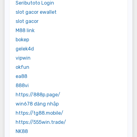
Seributoto Login
slot gacor ewallet
slot gacor
M88 link
bokep
gelek4d
vipwin
okfun
ea88
888vi
https://888p.page/
win678 đăng nhập
https://tg88.mobile/
https://555win.trade/
NK88