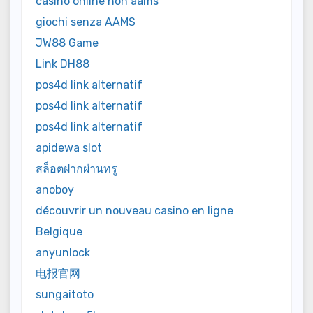
casinò online non aams
giochi senza AAMS
JW88 Game
Link DH88
pos4d link alternatif
pos4d link alternatif
pos4d link alternatif
apidewa slot
สล็อตฝากผ่านทรู
anoboy
découvrir un nouveau casino en ligne
Belgique
anyunlock
电报官网
sungaitoto