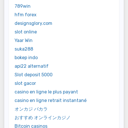
789win
hfm forex
designsglory.com
slot online
Yaar Win
suka288
bokep indo
api22 alternatif
Slot deposit 5000
slot gacor
casino en ligne le plus payant
casino en ligne retrait instantané
オンカジ バカラ
おすすめ オンラインカジノ
Bitcoin casinos