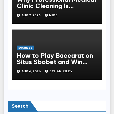
Clinic Cleaning Is
Essential for Patient
AUG 7, 2026
MIKE
Safety
BUSINESS
How to Play Baccarat on
Situs Sbobet and Win
More Often ,
AUG 6, 2026
ETHAN RILEY
Search