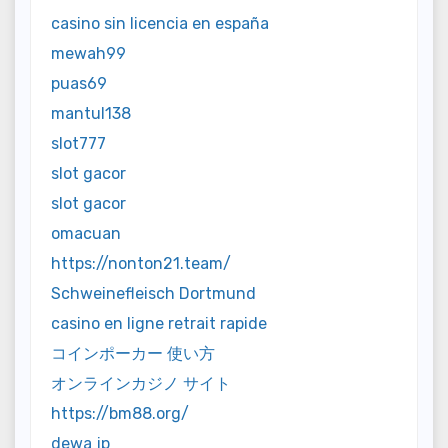
casino sin licencia en españa
mewah99
puas69
mantul138
slot777
slot gacor
slot gacor
omacuan
https://nonton21.team/
Schweinefleisch Dortmund
casino en ligne retrait rapide
コインポーカー 使い方
オンラインカジノ サイト
https://bm88.org/
dewa jp