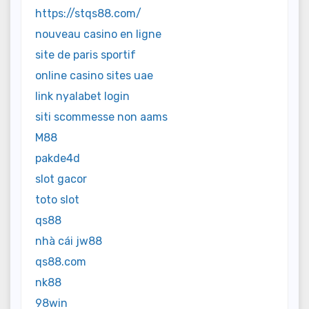
https://stqs88.com/
nouveau casino en ligne
site de paris sportif
online casino sites uae
link nyalabet login
siti scommesse non aams
M88
pakde4d
slot gacor
toto slot
qs88
nhà cái jw88
qs88.com
nk88
98win