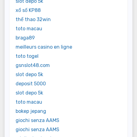
slot depo 5k
xổ số KP88
thể thao 32win
toto macau
braga89
meilleurs casino en ligne
toto togel
gsnslot48.com
slot depo 5k
deposit 5000
slot depo 5k
toto macau
bokep jepang
giochi senza AAMS
giochi senza AAMS