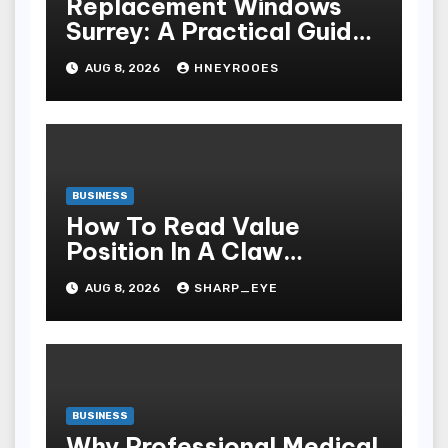
Replacement Windows
Surrey: A Practical Guide
to Choosing Better Home
AUG 8, 2026
HNEYROOES
Windows
BUSINESS
How To Read Value
Position In A Claw
Machine
AUG 8, 2026
SHARP_EYE
BUSINESS
Why Professional Medical