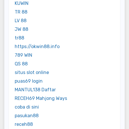
KUWIN
TR 88
LV 88
JW 88
tr88
https://okwin88.info
789 WIN
QS 88
situs slot online
puas69 login
MANTUL138 Daftar
RECEH69 Mahjong Ways
coba di sini
pasukan88
receh88