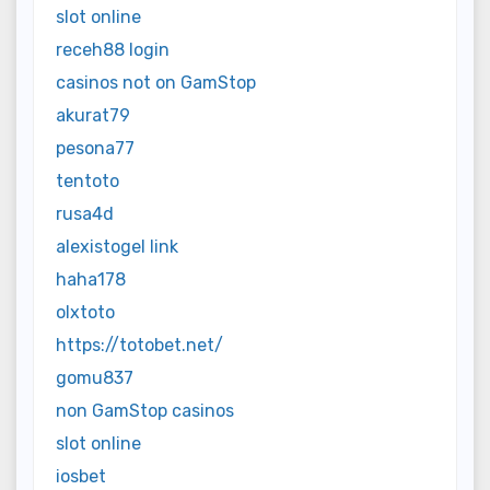
slot online
receh88 login
casinos not on GamStop
akurat79
pesona77
tentoto
rusa4d
alexistogel link
haha178
olxtoto
https://totobet.net/
gomu837
non GamStop casinos
slot online
iosbet