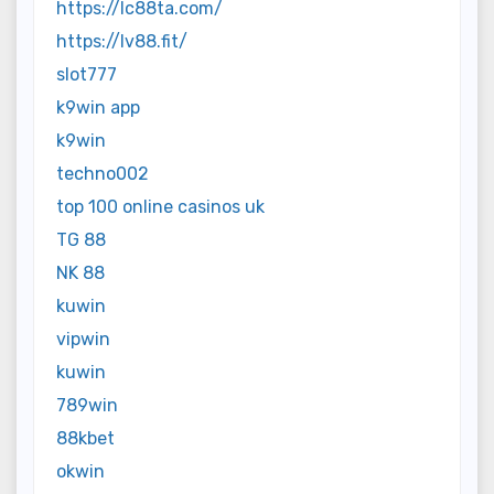
https://lc88ta.com/
https://lv88.fit/
slot777
k9win app
k9win
techno002
top 100 online casinos uk
TG 88
NK 88
kuwin
vipwin
kuwin
789win
88kbet
okwin