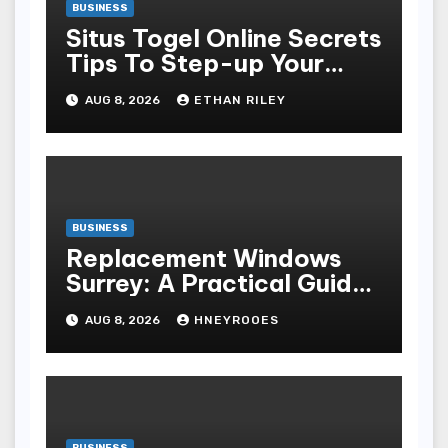
BUSINESS
Situs Togel Online Secrets
Tips To Step-up Your
Odds Instantly
AUG 8, 2026
ETHAN RILEY
BUSINESS
Replacement Windows
Surrey: A Practical Guide
to Choosing Better Home
AUG 8, 2026
HNEYROOES
Windows