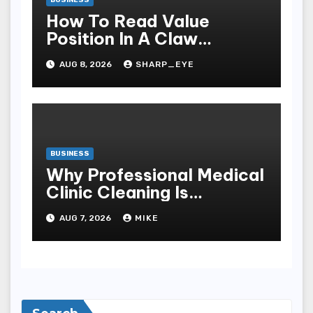
BUSINESS
How To Read Value
Position In A Claw
Machine
AUG 8, 2026
SHARP_EYE
BUSINESS
Why Professional Medical
Clinic Cleaning Is
Essential for Patient
AUG 7, 2026
MIKE
Safety