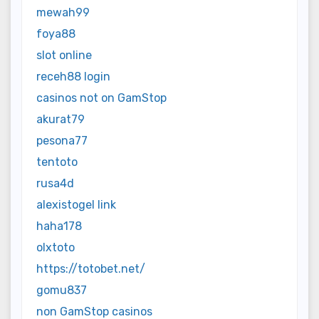
mewah99
foya88
slot online
receh88 login
casinos not on GamStop
akurat79
pesona77
tentoto
rusa4d
alexistogel link
haha178
olxtoto
https://totobet.net/
gomu837
non GamStop casinos