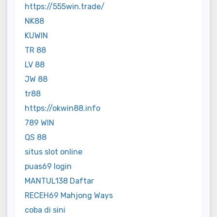
https://555win.trade/
NK88
KUWIN
TR 88
LV 88
JW 88
tr88
https://okwin88.info
789 WIN
QS 88
situs slot online
puas69 login
MANTUL138 Daftar
RECEH69 Mahjong Ways
coba di sini