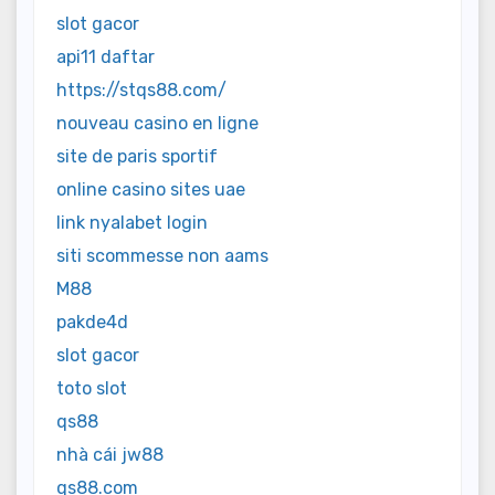
slot gacor
api11 daftar
https://stqs88.com/
nouveau casino en ligne
site de paris sportif
online casino sites uae
link nyalabet login
siti scommesse non aams
M88
pakde4d
slot gacor
toto slot
qs88
nhà cái jw88
qs88.com