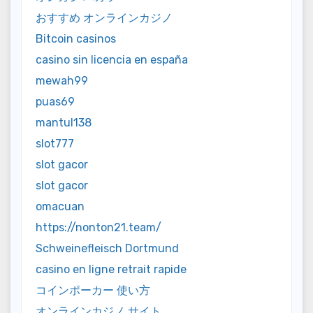
おすすめ オンラインカジノ
Bitcoin casinos
casino sin licencia en españa
mewah99
puas69
mantul138
slot777
slot gacor
slot gacor
omacuan
https://nonton21.team/
Schweinefleisch Dortmund
casino en ligne retrait rapide
コインポーカー 使い方
オンラインカジノ サイト