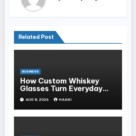
Related Post
BUSINESS
How Custom Whiskey
Glasses Turn Everyday
Moments Into Something
AUG 8, 2026
HAANI
Special