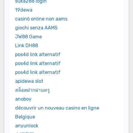
suka288 login
19dewa
casinò online non aams
giochi senza AAMS
JW88 Game
Link DH88
pos4d link alternatif
pos4d link alternatif
pos4d link alternatif
apidewa slot
สล็อตฝากผ่านทรู
anoboy
découvrir un nouveau casino en ligne
Belgique
anyunlock