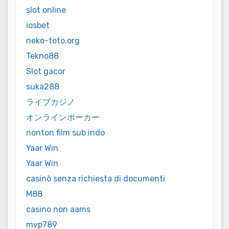
slot online
iosbet
neko-toto.org
Tekno88
Slot gacor
suka288
ライブカジノ
オンラインポーカー
nonton film sub indo
Yaar Win
Yaar Win
casinò senza richiesta di documenti
M88
casino non aams
mvp789