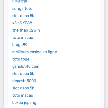
电报官网
sungaitoto
slot depo 5k
xổ số KP88
thể thao 32win
toto macau
braga89
meilleurs casino en ligne
toto togel
gsnslot48.com
slot depo 5k
deposit 5000
slot depo 5k
toto macau
bokep jepang