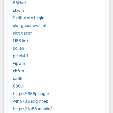
88kbet
okwin
Seributoto Login
slot gacor ewallet
slot gacor
M88 link
bokep
gelek4d
vipwin
okfun
ea88
888vi
https://888p.page/
win678 đăng nhập
https://tg88.mobile/