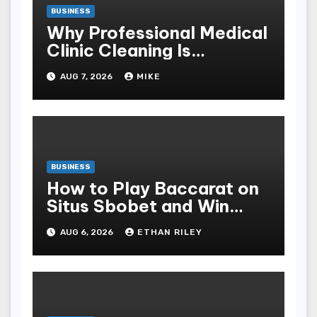
BUSINESS
Why Professional Medical
Clinic Cleaning Is
Essential for Patient
AUG 7, 2026
MIKE
Safety
BUSINESS
How to Play Baccarat on
Situs Sbobet and Win
More Often ,
AUG 6, 2026
ETHAN RILEY