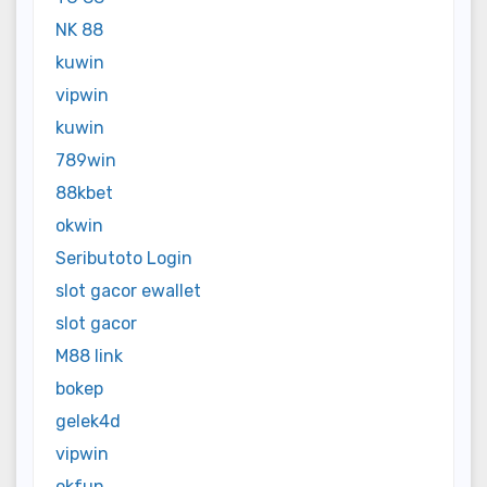
NK 88
kuwin
vipwin
kuwin
789win
88kbet
okwin
Seributoto Login
slot gacor ewallet
slot gacor
M88 link
bokep
gelek4d
vipwin
okfun