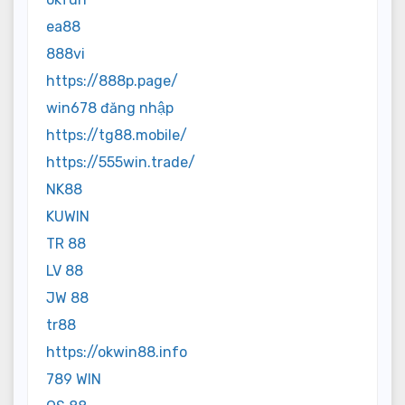
ea88
888vi
https://888p.page/
win678 đăng nhập
https://tg88.mobile/
https://555win.trade/
NK88
KUWIN
TR 88
LV 88
JW 88
tr88
https://okwin88.info
789 WIN