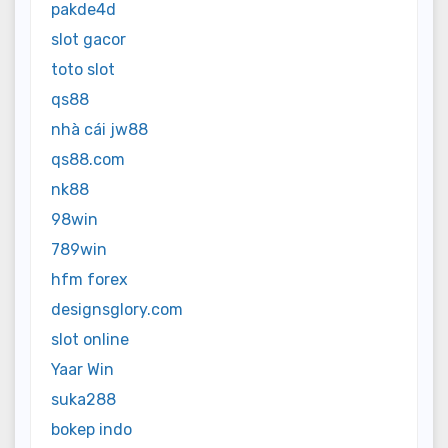
pakde4d
slot gacor
toto slot
qs88
nhà cái jw88
qs88.com
nk88
98win
789win
hfm forex
designsglory.com
slot online
Yaar Win
suka288
bokep indo