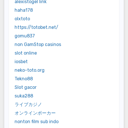
alexistogel link
haha178
olxtoto
https://totobet.net/
gomu837
non GamStop casinos
slot online
iosbet
neko-toto.org
Tekno88
Slot gacor
suka288
ライブカジノ
オンラインポーカー
nonton film sub indo