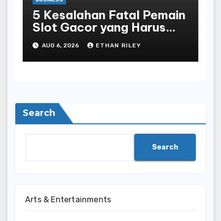
BUSINESS
5 Kesalahan Fatal Pemain
Slot Gacor yang Harus
Dihindari di Slot777
AUG 6, 2026
ETHAN RILEY
Bandar Slot Terbaik
Search
Search
Arts & Entertainments