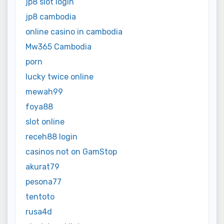
jp8 slot login
jp8 cambodia
online casino in cambodia
Mw365 Cambodia
porn
lucky twice online
mewah99
foya88
slot online
receh88 login
casinos not on GamStop
akurat79
pesona77
tentoto
rusa4d