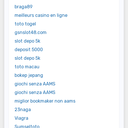
braga89
meilleurs casino en ligne
toto togel
gsnslot48.com
slot depo 5k
deposit 5000
slot depo 5k
toto macau
bokep jepang
giochi senza AAMS
giochi senza AAMS
miglior bookmaker non aams
23naga
Viagra
Sumseltoto