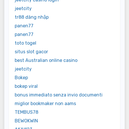
jeetcity
tr88 đăng nhập
panen77
panen77
toto togel
situs slot gacor
best Australian online casino
jeetcity
Bokep
bokep viral
bonus immediato senza invio documenti
miglior bookmaker non aams
TEMBUS78
BEWOKWIN