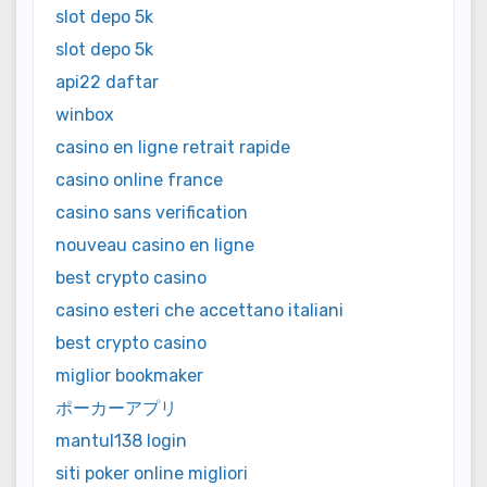
slot depo 5k
slot depo 5k
api22 daftar
winbox
casino en ligne retrait rapide
casino online france
casino sans verification
nouveau casino en ligne
best crypto casino
casino esteri che accettano italiani
best crypto casino
miglior bookmaker
ポーカーアプリ
mantul138 login
siti poker online migliori