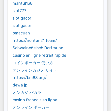
mantul138
slot777
slot gacor
slot gacor
omacuan
https://nonton21.team/
Schweinefleisch Dortmund
casino en ligne retrait rapide
コインポーカー 使い方
オンラインカジノ サイト
https://bm88.org/
dewa jp
オンカジ バカラ
casino francais en ligne
オンライン ポーカー