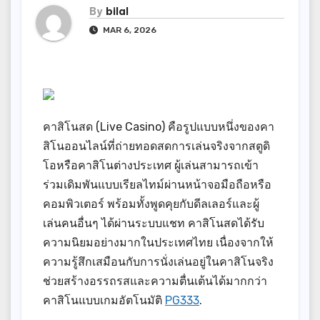
By
bilal
MAR 6, 2026
คาสิโนสด (Live Casino) คือรูปแบบหนึ่งของคา
สิโนออนไลน์ที่ถ่ายทอดสดการเล่นจริงจากสตูดิ
โอหรือคาสิโนต่างประเทศ ผู้เล่นสามารถเข้า
ร่วมเดิมพันแบบเรียลไทม์ผ่านหน้าจอมือถือหรือ
คอมพิวเตอร์ พร้อมทั้งพูดคุยกับดีลเลอร์และผู้
เล่นคนอื่นๆ ได้ผ่านระบบแชท คาสิโนสดได้รับ
ความนิยมอย่างมากในประเทศไทย เนื่องจากให้
ความรู้สึกเสมือนกับการนั่งเล่นอยู่ในคาสิโนจริง
ช่วยสร้างอรรถรสและความตื่นเต้นได้มากกว่า
คาสิโนแบบเกมอัตโนมัติ
PG333
.