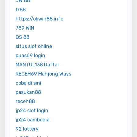
JW 88
tr88
https://okwin88.info
789 WIN
QS 88
situs slot online
puas69 login
MANTUL138 Daftar
RECEH69 Mahjong Ways
coba di sini
pasukan88
receh88
jp24 slot login
jp24 cambodia
92 lottery