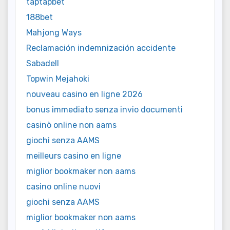
taptapbet
188bet
Mahjong Ways
Reclamación indemnización accidente
Sabadell
Topwin Mejahoki
nouveau casino en ligne 2026
bonus immediato senza invio documenti
casinò online non aams
giochi senza AAMS
meilleurs casino en ligne
miglior bookmaker non aams
casino online nuovi
giochi senza AAMS
miglior bookmaker non aams