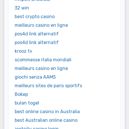
32 win
best crypto casino
meilleurs casino en ligne
pos4d link alternatif
pos4d link alternatif
krooz tv
scommesse italia mondiali
meilleurs casino en ligne
giochi senza AAMS
meilleurs sites de paris sportifs
Bokep
bulan togel
best online casino in Australia
best Australian online casino
jeetcity casino login