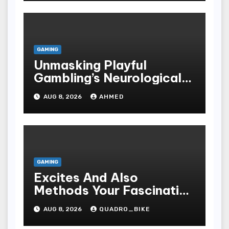
GAMING
Unmasking Playful
Gambling’s Neurological
Lure
AUG 8, 2026
AHMED
GAMING
Excites And Also
Methods Your Fascinating
An Entire World Of On-
AUG 8, 2026
QUADRO_BIKE
line Casinos