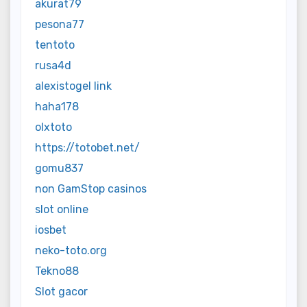
akurat79
pesona77
tentoto
rusa4d
alexistogel link
haha178
olxtoto
https://totobet.net/
gomu837
non GamStop casinos
slot online
iosbet
neko-toto.org
Tekno88
Slot gacor