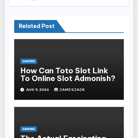
Related Post
GAMING
How Can Toto Slot Link
To Online Slot Admonish?
AUG 9, 2026
JAMESJACK
GAMING