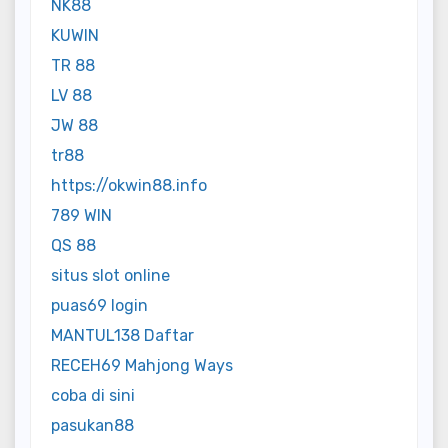
NK88
KUWIN
TR 88
LV 88
JW 88
tr88
https://okwin88.info
789 WIN
QS 88
situs slot online
puas69 login
MANTUL138 Daftar
RECEH69 Mahjong Ways
coba di sini
pasukan88