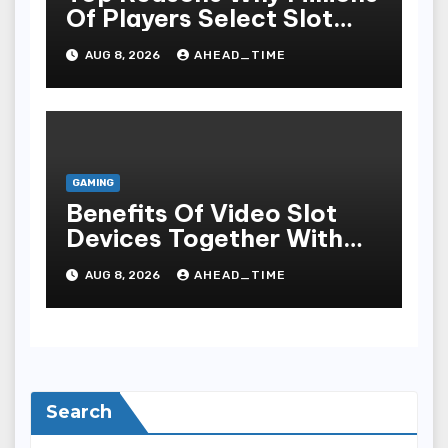
Of Players Select Slot
Online For Fun,
AUG 8, 2026
AHEAD_TIME
Exhilaration, Big Wins,
And An Red-letter Play
Stake
GAMING
Benefits Of Video Slot
Devices Together With
Repay Game Titles-
AUG 8, 2026
AHEAD_TIME
Added Ways To Win
Search