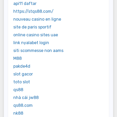
api11 daftar
https://stqs88.com/
nouveau casino en ligne
site de paris sportif
online casino sites uae
link nyalabet login
siti scommesse non aams
M88
pakde4d
slot gacor
toto slot
qs88
nhà cái jw88
qs88.com
nk88