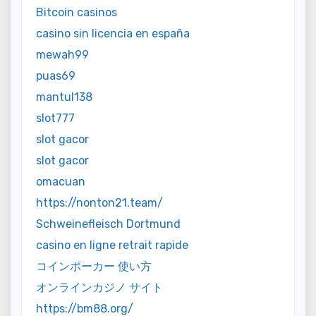
Bitcoin casinos
casino sin licencia en españa
mewah99
puas69
mantul138
slot777
slot gacor
slot gacor
omacuan
https://nonton21.team/
Schweinefleisch Dortmund
casino en ligne retrait rapide
コインポーカー 使い方
オンラインカジノ サイト
https://bm88.org/