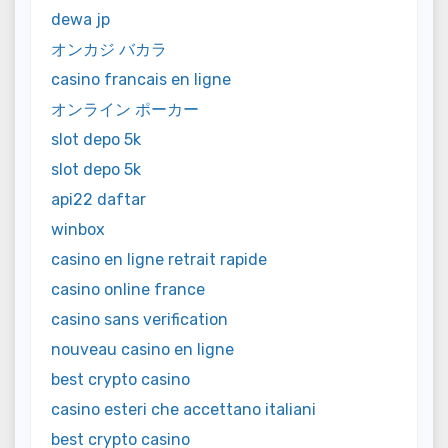
dewa jp
オンカジ バカラ
casino francais en ligne
オンライン ポーカー
slot depo 5k
slot depo 5k
api22 daftar
winbox
casino en ligne retrait rapide
casino online france
casino sans verification
nouveau casino en ligne
best crypto casino
casino esteri che accettano italiani
best crypto casino