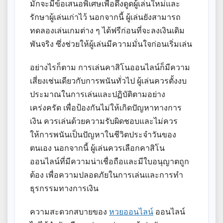
มักจะมีข้อเสนอพิเศษเพื่อดึงดูดผู้เล่นใหม่และ
รักษาผู้เล่นเก่าไว้ นอกจากนี้ ผู้เล่นยังสามารถ
ทดลองเล่นเกมต่าง ๆ ได้ฟรีก่อนที่จะลงเงินเดิม
พันจริง ซึ่งช่วยให้ผู้เล่นมีความมั่นใจก่อนเริ่มเล่น
อย่างไรก็ตาม การเล่นคาสิโนออนไลน์ก็มีความ
เสี่ยงเช่นเดียวกับการพนันทั่วไป ผู้เล่นควรตั้งงบ
ประมาณในการเล่นและปฏิบัติตามอย่าง
เคร่งครัด เพื่อป้องกันไม่ให้เกิดปัญหาทางการ
เงิน ควรเล่นด้วยความรับผิดชอบและไม่ควร
ให้การพนันเป็นปัญหาในชีวิตประจำวันของ
ตนเอง นอกจากนี้ ผู้เล่นควรเลือกคาสิโน
ออนไลน์ที่มีความน่าเชื่อถือและมีใบอนุญาตถูก
ต้อง เพื่อความปลอดภัยในการเล่นและการทำ
ธุรกรรมทางการเงิน
ความสะดวกสบายของ
หวยออนไลน์
ออนไลน์