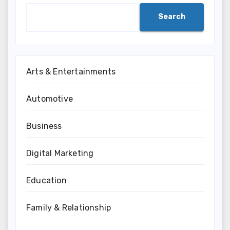
Search
Arts & Entertainments
Automotive
Business
Digital Marketing
Education
Family & Relationship