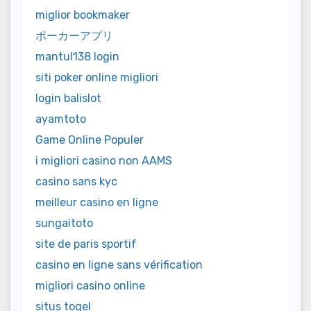
miglior bookmaker
ポーカーアプリ
mantul138 login
siti poker online migliori
login balislot
ayamtoto
Game Online Populer
i migliori casino non AAMS
casino sans kyc
meilleur casino en ligne
sungaitoto
site de paris sportif
casino en ligne sans vérification
migliori casino online
situs togel