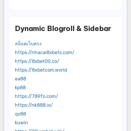
Dynamic Blogroll & Sidebar
สล็อตเว็บตรง
https://nhacai8xbets.com/
https://8xbet00.co/
https://8xbetcom.world
ea88
kp88
https://789fo.com/
https://nk888.io/
qs88
kuwin