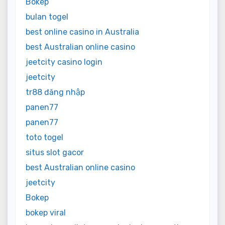
Bokep
bulan togel
best online casino in Australia
best Australian online casino
jeetcity casino login
jeetcity
tr88 đăng nhập
panen77
panen77
toto togel
situs slot gacor
best Australian online casino
jeetcity
Bokep
bokep viral