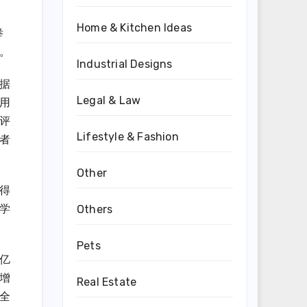
Home & Kitchen Ideas
举
。
Industrial Designs
据
Legal & Law
用
评
Lifestyle & Fashion
者
Other
得
学
Others
Pets
0亿
增
Real Estate
全