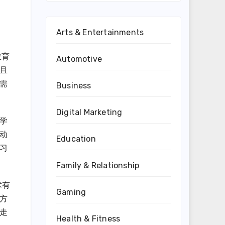
Arts & Entertainments
教育
Automotive
且
需
Business
Digital Marketing
学
动
Education
习
Family & Relationship
术有
Gaming
方
走
Health & Fitness