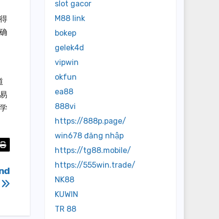
slot gacor
M88 link
得
确
bokep
gelek4d
vipwin
okfun
道
ea88
易
888vi
学
https://888p.page/
win678 đăng nhập
https://tg88.mobile/
https://555win.trade/
And
NK88
t
KUWIN
TR 88