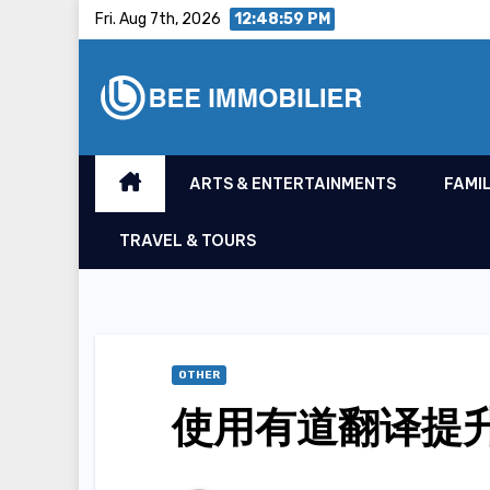
Skip
Fri. Aug 7th, 2026
12:49:00 PM
to
content
ARTS & ENTERTAINMENTS
FAMIL
TRAVEL & TOURS
OTHER
使用有道翻译提