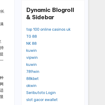
Dynamic Blogroll
增长
& Sidebar
满
top 100 online casinos uk
TG 88
立
NK 88
金持
kuwin
提
vipwin
一
kuwin
789win
种
88kbet
网
okwin
适
Seributoto Login
显
slot gacor ewallet