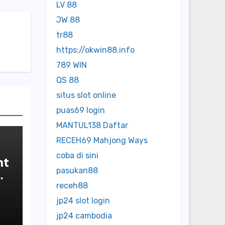
LV 88
JW 88
tr88
https://okwin88.info
789 WIN
QS 88
situs slot online
puas69 login
MANTUL138 Daftar
RECEH69 Mahjong Ways
coba di sini
nt
pasukan88
receh88
jp24 slot login
jp24 cambodia