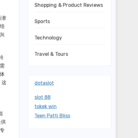
Shopping & Product Reviews
新潜
Sports
培
兴
Technology
Travel & Tours
特
需
体
，这
dotaslot
slot 88
tokek win
能
Teen Patti Bliss
提供
专