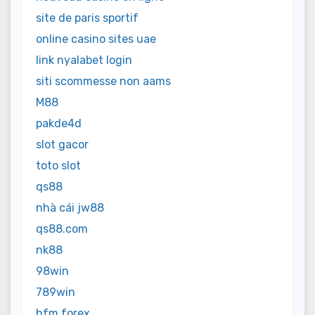
site de paris sportif
online casino sites uae
link nyalabet login
siti scommesse non aams
M88
pakde4d
slot gacor
toto slot
qs88
nhà cái jw88
qs88.com
nk88
98win
789win
hfm forex