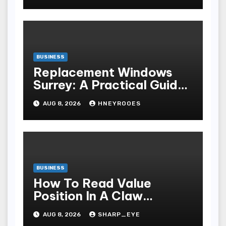
BUSINESS
Replacement Windows
Surrey: A Practical Guide
to Choosing Better Home
AUG 8, 2026
HNEYROOES
Windows
BUSINESS
How To Read Value
Position In A Claw
Machine
AUG 8, 2026
SHARP_EYE