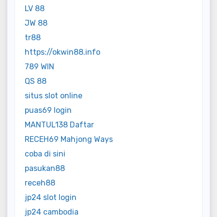
LV 88
JW 88
tr88
https://okwin88.info
789 WIN
QS 88
situs slot online
puas69 login
MANTUL138 Daftar
RECEH69 Mahjong Ways
coba di sini
pasukan88
receh88
jp24 slot login
jp24 cambodia