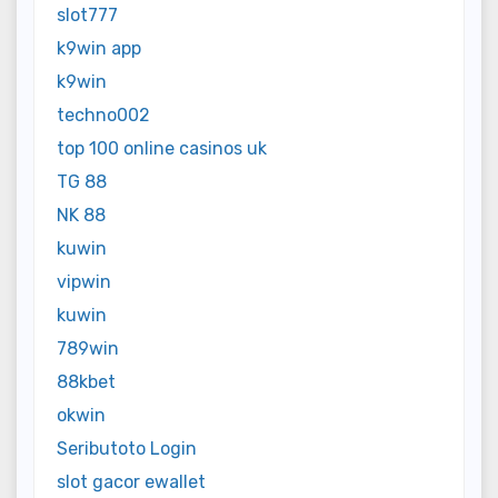
slot777
k9win app
k9win
techno002
top 100 online casinos uk
TG 88
NK 88
kuwin
vipwin
kuwin
789win
88kbet
okwin
Seributoto Login
slot gacor ewallet