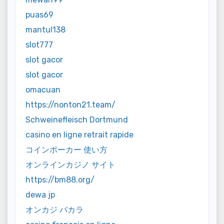
puas69
mantul138
slot777
slot gacor
slot gacor
omacuan
https://nonton21.team/
Schweinefleisch Dortmund
casino en ligne retrait rapide
コインポーカー 使い方
オンラインカジノ サイト
https://bm88.org/
dewa jp
オンカジ バカラ