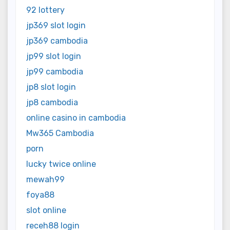
92 lottery
jp369 slot login
jp369 cambodia
jp99 slot login
jp99 cambodia
jp8 slot login
jp8 cambodia
online casino in cambodia
Mw365 Cambodia
porn
lucky twice online
mewah99
foya88
slot online
receh88 login