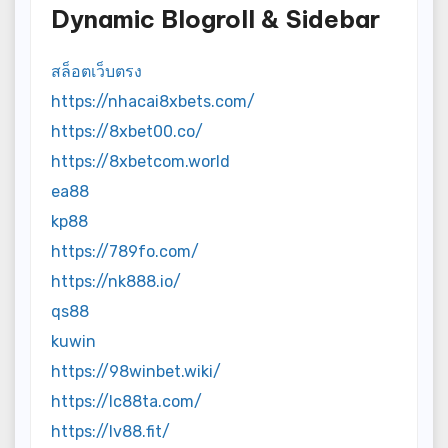
Dynamic Blogroll & Sidebar
สล็อตเว็บตรง
https://nhacai8xbets.com/
https://8xbet00.co/
https://8xbetcom.world
ea88
kp88
https://789fo.com/
https://nk888.io/
qs88
kuwin
https://98winbet.wiki/
https://lc88ta.com/
https://lv88.fit/