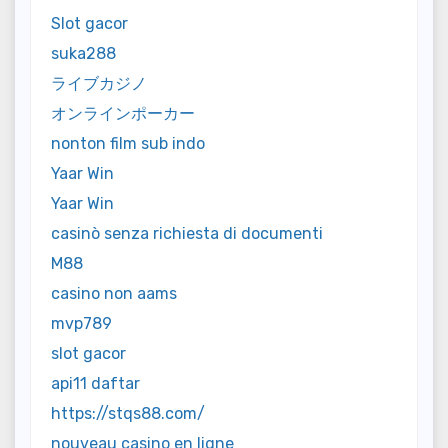
Slot gacor
suka288
ライブカジノ
オンラインポーカー
nonton film sub indo
Yaar Win
Yaar Win
casinò senza richiesta di documenti
M88
casino non aams
mvp789
slot gacor
api11 daftar
https://stqs88.com/
nouveau casino en ligne