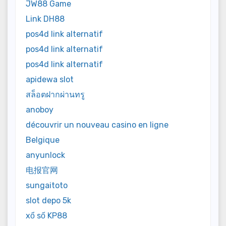
JW88 Game
Link DH88
pos4d link alternatif
pos4d link alternatif
pos4d link alternatif
apidewa slot
สล็อตฝากผ่านทรู
anoboy
découvrir un nouveau casino en ligne
Belgique
anyunlock
电报官网
sungaitoto
slot depo 5k
xổ số KP88