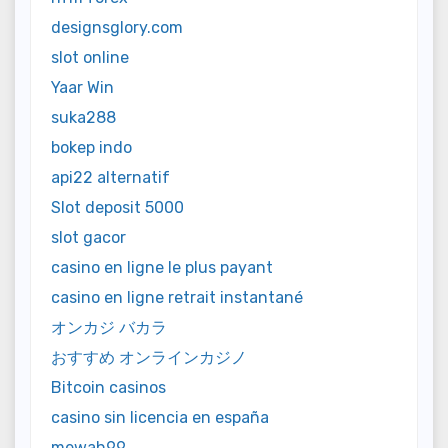
designsglory.com
slot online
Yaar Win
suka288
bokep indo
api22 alternatif
Slot deposit 5000
slot gacor
casino en ligne le plus payant
casino en ligne retrait instantané
オンカジ バカラ
おすすめ オンラインカジノ
Bitcoin casinos
casino sin licencia en españa
mewah99