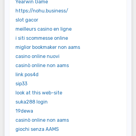
Yearwin Game
https://nohu.business/
slot gacor
meilleurs casino en ligne
i siti scommesse online
miglior bookmaker non aams
casino online nuovi
casinò online non aams
link pos4d
sip33
look at this web-site
suka288 login
19dewa
casinò online non aams
giochi senza AAMS