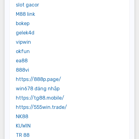
slot gacor
M88 link
bokep
gelek4d
vipwin
okfun
ea88
888vi
https://888p.page/
win678 đăng nhập
https://tg88.mobile/
https://555win.trade/
NK88
KUWIN
TR 88