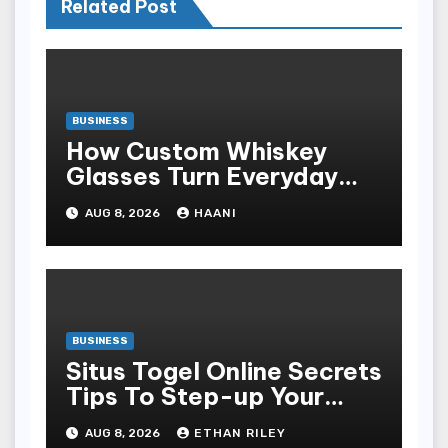
Related Post
BUSINESS
How Custom Whiskey
Glasses Turn Everyday
Moments Into Something
AUG 8, 2026
HAANI
Special
BUSINESS
Situs Togel Online Secrets
Tips To Step-up Your
Odds Instantly
AUG 8, 2026
ETHAN RILEY