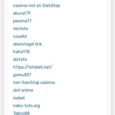
casinos not on GamStop
akurat79
pesona77
tentoto
rusa4d
alexistogel link
haha178
olxtoto
https://totobet.net/
gomu837
non GamStop casinos
slot online
iosbet
neko-toto.org
Tekno88