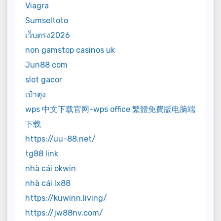
Viagra
Sumseltoto
เว็บตรง2026
non gamstop casinos uk
Jun88 com
slot gacor
เป๋าตุง
wps 中文下载官网-wps office 繁體免費版电脑端
下载
https://uu-88.net/
tg88 link
nhà cái okwin
nhà cái lx88
https://kuwinn.living/
https://jw88nv.com/