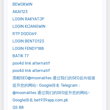
BEWOKWIN
AKAI123
LOGIN RAKYATJP
LOGIN KIJANGWIN
RTP DODO69
LOGIN BENTO123
LOGIN FENDY188
BATIK 77
pos4d link alternatif
pos4d link alternatif
黑帽SEO@moonalites 通过我们的SEO反向链接
提升您的网站↑ Google排名 Telegram：
@moonalites 通过我们的SEO提升您的网站↑
Google排名 bet939app.com.pk
QS 88