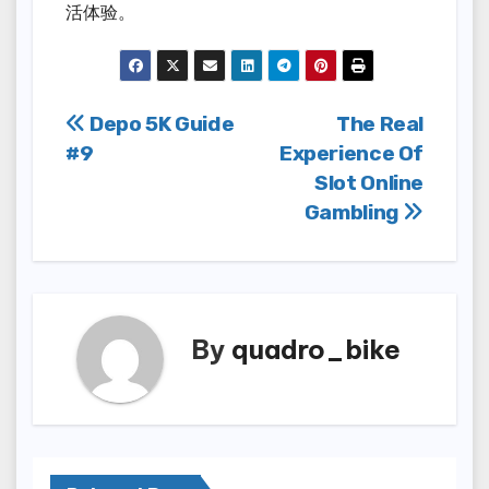
活体验。
Post
Depo 5K Guide
The Real
#9
Experience Of
navigation
Slot Online
Gambling
By
quadro_bike