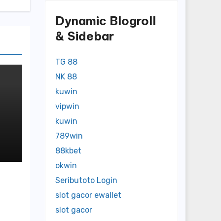
Dynamic Blogroll
& Sidebar
TG 88
NK 88
kuwin
vipwin
kuwin
789win
88kbet
okwin
Seributoto Login
slot gacor ewallet
slot gacor