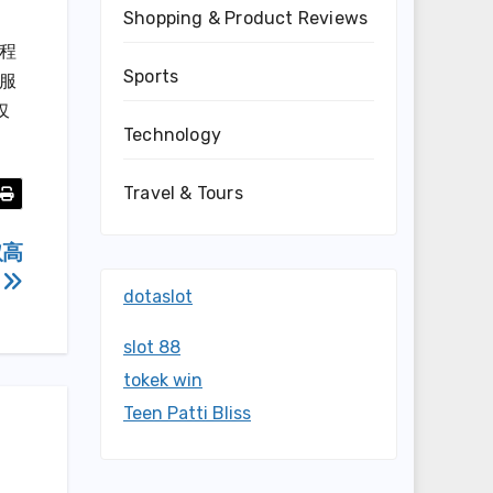
Shopping & Product Reviews
程
Sports
服
仅
Technology
Travel & Tours
取高
验
dotaslot
slot 88
tokek win
Teen Patti Bliss