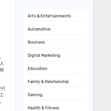
Arts & Entertainments
Automotive
Business
Digital Marketing
。
人
Education
用
Family & Relationship
户只
Gaming
工
。
Health & Fitness