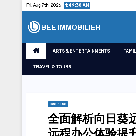
Skip
Fri. Aug 7th, 2026
1:49:39 AM
to
content
ARTS & ENTERTAINMENTS
FAMIL
TRAVEL & TOURS
BUSINESS
全面解析向日葵
远程办公体验提