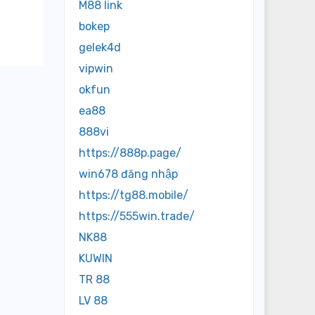
M88 link
bokep
gelek4d
vipwin
okfun
ea88
888vi
https://888p.page/
win678 đăng nhập
https://tg88.mobile/
https://555win.trade/
NK88
KUWIN
TR 88
LV 88