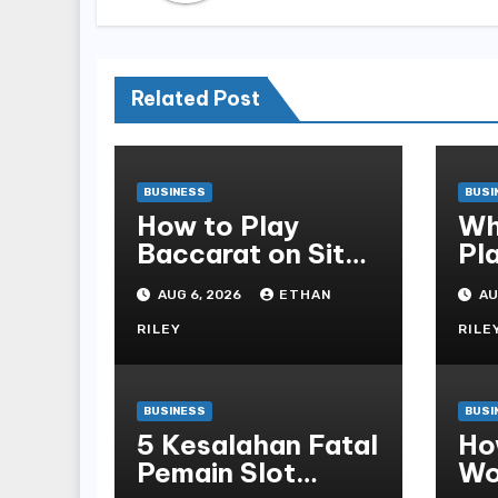
Related Post
BUSINESS
BUSI
How to Play
Wh
Baccarat on Situs
Pl
Sbobet and Win
Al
AUG 6, 2026
ETHAN
AU
More Often ,
fo
RILEY
RILE
BUSINESS
BUSI
5 Kesalahan Fatal
Ho
Pemain Slot
Works 