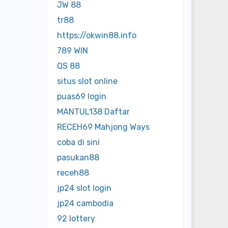
JW 88
tr88
https://okwin88.info
789 WIN
QS 88
situs slot online
puas69 login
MANTUL138 Daftar
RECEH69 Mahjong Ways
coba di sini
pasukan88
receh88
jp24 slot login
jp24 cambodia
92 lottery