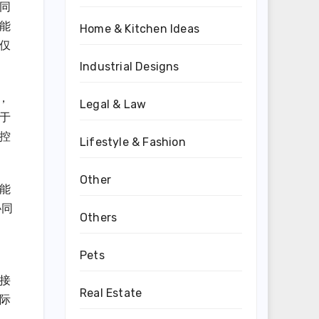
同
能
Home & Kitchen Ideas
仅
Industrial Designs
，
Legal & Law
于
控
Lifestyle & Fashion
Other
能
协同
Others
Pets
接
Real Estate
际