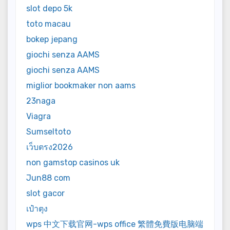
slot depo 5k
toto macau
bokep jepang
giochi senza AAMS
giochi senza AAMS
miglior bookmaker non aams
23naga
Viagra
Sumseltoto
เว็บตรง2026
non gamstop casinos uk
Jun88 com
slot gacor
เป๋าตุง
wps 中文下载官网-wps office 繁體免費版电脑端