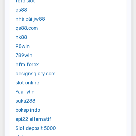
toto slot
qs88
nhà cái jw88
qs88.com
nk88
98win
789win
hfm forex
designsglory.com
slot online
Yaar Win
suka288
bokep indo
api22 alternatif
Slot deposit 5000