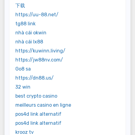
下载
https://uu-88.net/
tg88 link
nhà cái okwin
nhà cái lx88
https://kuwinn.living/
https://jw88nv.com/
Go8 sa
https://dn88.us/
32 win
best crypto casino
meilleurs casino en ligne
pos4d link alternatif
pos4d link alternatif
krooz tv