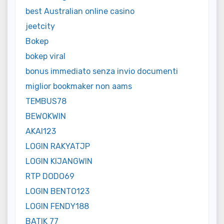
best Australian online casino
jeetcity
Bokep
bokep viral
bonus immediato senza invio documenti
miglior bookmaker non aams
TEMBUS78
BEWOKWIN
AKAI123
LOGIN RAKYATJP
LOGIN KIJANGWIN
RTP DODO69
LOGIN BENTO123
LOGIN FENDY188
BATIK 77