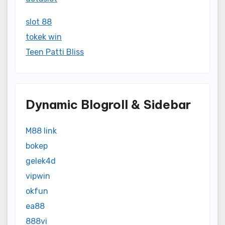
slot 88
tokek win
Teen Patti Bliss
Dynamic Blogroll & Sidebar
M88 link
bokep
gelek4d
vipwin
okfun
ea88
888vi