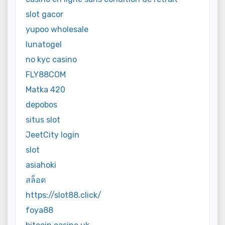
slot gacor
yupoo wholesale
lunatogel
no kyc casino
FLY88COM
Matka 420
depobos
situs slot
JeetCity login
slot
asiahoki
สล็อต
https://slot88.click/
foya88