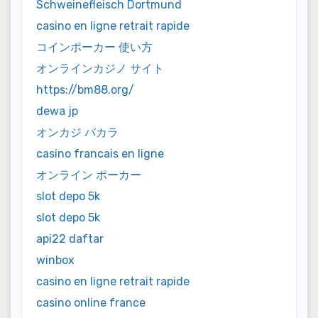
Schweinefleisch Dortmund
casino en ligne retrait rapide
コインポーカー 使い方
オンラインカジノ サイト
https://bm88.org/
dewa jp
オンカジ バカラ
casino francais en ligne
オンライン ポーカー
slot depo 5k
slot depo 5k
api22 daftar
winbox
casino en ligne retrait rapide
casino online france