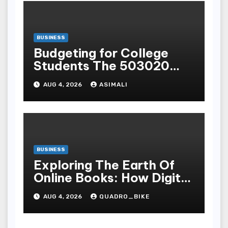
BUSINESS
Budgeting for College
Students The 503020
Rule for OnCampus and
AUG 4, 2026
ASIMALI
OffCampus Living
BUSINESS
Exploring The Earth Of
Online Books: How Digital
Recital Has Changed
AUG 4, 2026
QUADRO_BIKE
Learnedness,
Entertainment, Cognition,