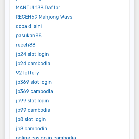
MANTUL138 Daftar
RECEH69 Mahjong Ways
coba di sini
pasukan88
receh88
jp24 slot login
jp24 cambodia
92 lottery
jp369 slot login
jp369 cambodia
jp99 slot login
jp99 cambodia
jp8 slot login
jp8 cambodia
online casino in cambodia