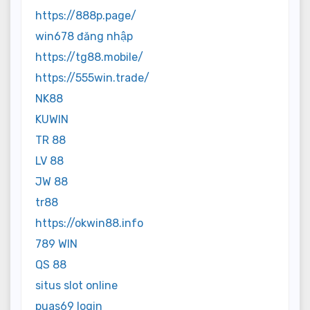
https://888p.page/
win678 đăng nhập
https://tg88.mobile/
https://555win.trade/
NK88
KUWIN
TR 88
LV 88
JW 88
tr88
https://okwin88.info
789 WIN
QS 88
situs slot online
puas69 login