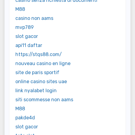
casinò senza richiesta di documenti
M88
casino non aams
mvp789
slot gacor
api11 daftar
https://stqs88.com/
nouveau casino en ligne
site de paris sportif
online casino sites uae
link nyalabet login
siti scommesse non aams
M88
pakde4d
slot gacor