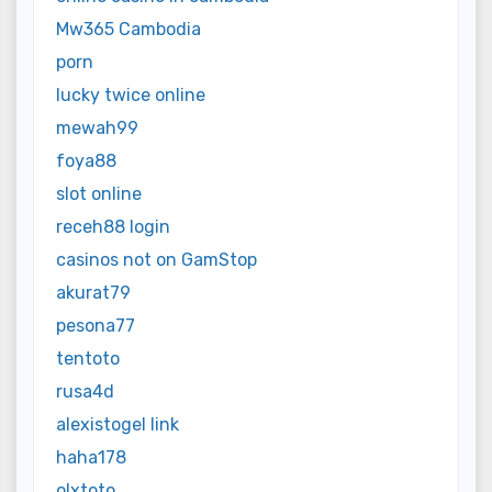
Mw365 Cambodia
porn
lucky twice online
mewah99
foya88
slot online
receh88 login
casinos not on GamStop
akurat79
pesona77
tentoto
rusa4d
alexistogel link
haha178
olxtoto