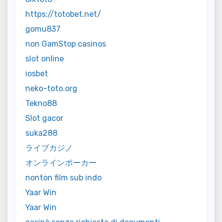
https://totobet.net/
gomu837
non GamStop casinos
slot online
iosbet
neko-toto.org
Tekno88
Slot gacor
suka288
ライブカジノ
オンラインポーカー
nonton film sub indo
Yaar Win
Yaar Win