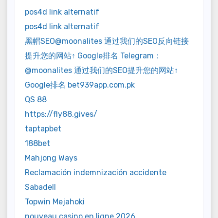
pos4d link alternatif
pos4d link alternatif
黑帽SEO@moonalites 通过我们的SEO反向链接
提升您的网站↑ Google排名 Telegram：
@moonalites 通过我们的SEO提升您的网站↑
Google排名 bet939app.com.pk
QS 88
https://fly88.gives/
taptapbet
188bet
Mahjong Ways
Reclamación indemnización accidente
Sabadell
Topwin Mejahoki
nouveau casino en ligne 2026