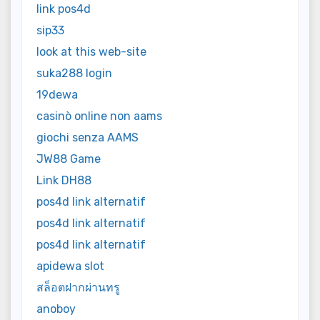
link pos4d
sip33
look at this web-site
suka288 login
19dewa
casinò online non aams
giochi senza AAMS
JW88 Game
Link DH88
pos4d link alternatif
pos4d link alternatif
pos4d link alternatif
apidewa slot
สล็อตฝากผ่านทรู
anoboy