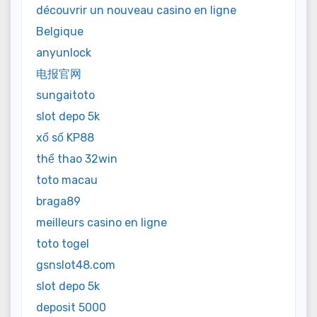
découvrir un nouveau casino en ligne
Belgique
anyunlock
电报官网
sungaitoto
slot depo 5k
xổ số KP88
thể thao 32win
toto macau
braga89
meilleurs casino en ligne
toto togel
gsnslot48.com
slot depo 5k
deposit 5000