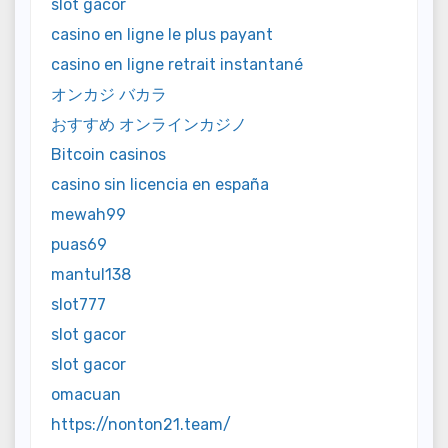
slot gacor
casino en ligne le plus payant
casino en ligne retrait instantané
オンカジ バカラ
おすすめ オンラインカジノ
Bitcoin casinos
casino sin licencia en españa
mewah99
puas69
mantul138
slot777
slot gacor
slot gacor
omacuan
https://nonton21.team/