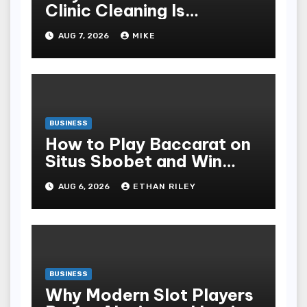
Clinic Cleaning Is
Essential for Patient
AUG 7, 2026
MIKE
Safety
BUSINESS
How to Play Baccarat on
Situs Sbobet and Win
More Often ,
AUG 6, 2026
ETHAN RILEY
BUSINESS
Why Modern Slot Players