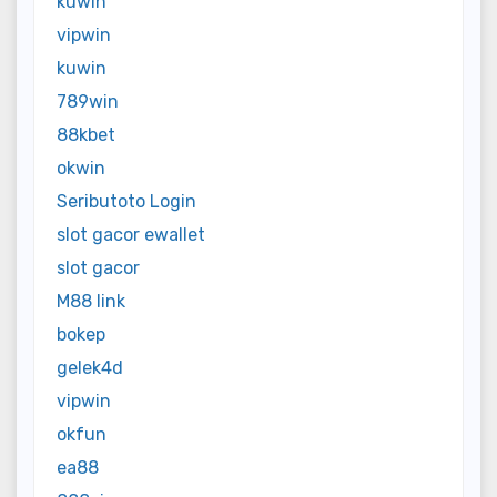
kuwin
vipwin
kuwin
789win
88kbet
okwin
Seributoto Login
slot gacor ewallet
slot gacor
M88 link
bokep
gelek4d
vipwin
okfun
ea88