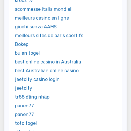
krooz tv
scommesse italia mondiali
meilleurs casino en ligne
giochi senza AAMS
meilleurs sites de paris sportifs
Bokep
bulan togel
best online casino in Australia
best Australian online casino
jeetcity casino login
jeetcity
tr88 đăng nhập
panen77
panen77
toto togel