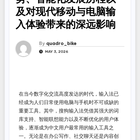
及对现代移动与电脑输
入体验带来的深远影响
By
quadro_bike
MAY 3, 2026
在当今数字化交流高度发达的时代，输入法已
经成为人们日常使用电脑与手机时不可或缺的
重要工具。其中，搜狗输入法凭借其强大的词
库支持、智能联想能力以及不断优化的用户体
验，逐渐成为中文用户最常用的输入工具之
一。无论是在办公写作、社交聊天还是内容创