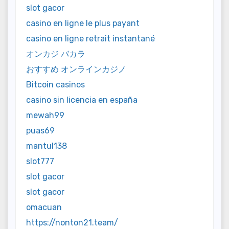
slot gacor
casino en ligne le plus payant
casino en ligne retrait instantané
オンカジ バカラ
おすすめ オンラインカジノ
Bitcoin casinos
casino sin licencia en españa
mewah99
puas69
mantul138
slot777
slot gacor
slot gacor
omacuan
https://nonton21.team/