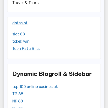
Travel & Tours
dotaslot
slot 88
tokek win
Teen Patti Bliss
Dynamic Blogroll & Sidebar
top 100 online casinos uk
TG 88
NK 88