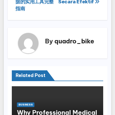
据的实用工具完整
Secara Efektif
指南
By
quadro_bike
Related Post
BUSINESS
Why Professional Medical