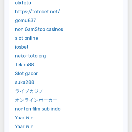
olxtoto
https://totobet.net/
gomu837
non GamStop casinos
slot online
iosbet
neko-toto.org
Tekno88
Slot gacor
suka288
ライブカジノ
オンラインポーカー
nonton film sub indo
Yaar Win
Yaar Win