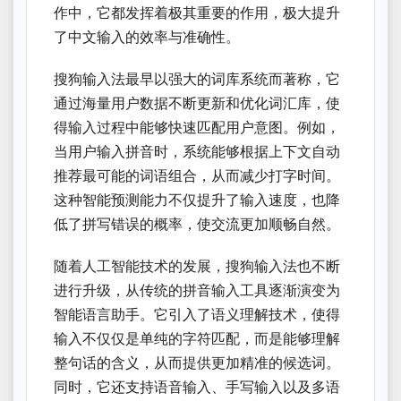
作中，它都发挥着极其重要的作用，极大提升
了中文输入的效率与准确性。
搜狗输入法最早以强大的词库系统而著称，它
通过海量用户数据不断更新和优化词汇库，使
得输入过程中能够快速匹配用户意图。例如，
当用户输入拼音时，系统能够根据上下文自动
推荐最可能的词语组合，从而减少打字时间。
这种智能预测能力不仅提升了输入速度，也降
低了拼写错误的概率，使交流更加顺畅自然。
随着人工智能技术的发展，搜狗输入法也不断
进行升级，从传统的拼音输入工具逐渐演变为
智能语言助手。它引入了语义理解技术，使得
输入不仅仅是单纯的字符匹配，而是能够理解
整句话的含义，从而提供更加精准的候选词。
同时，它还支持语音输入、手写输入以及多语