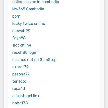
online casino in cambodia
Mw365 Cambodia
porn
lucky twice online
mewah99
foya88
slot online
receh88 login
casinos not on GamStop
akurat79
pesona77
tentoto
rusa4d
alexistogel link
haha178