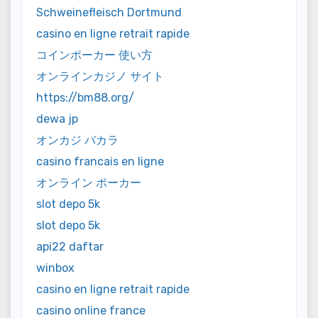
Schweinefleisch Dortmund
casino en ligne retrait rapide
コインポーカー 使い方
オンラインカジノ サイト
https://bm88.org/
dewa jp
オンカジ バカラ
casino francais en ligne
オンライン ポーカー
slot depo 5k
slot depo 5k
api22 daftar
winbox
casino en ligne retrait rapide
casino online france