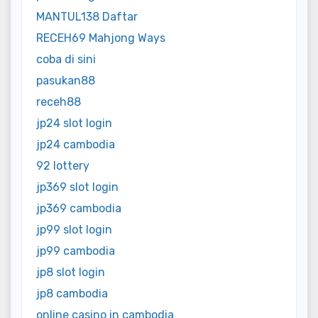
MANTUL138 Daftar
RECEH69 Mahjong Ways
coba di sini
pasukan88
receh88
jp24 slot login
jp24 cambodia
92 lottery
jp369 slot login
jp369 cambodia
jp99 slot login
jp99 cambodia
jp8 slot login
jp8 cambodia
online casino in cambodia