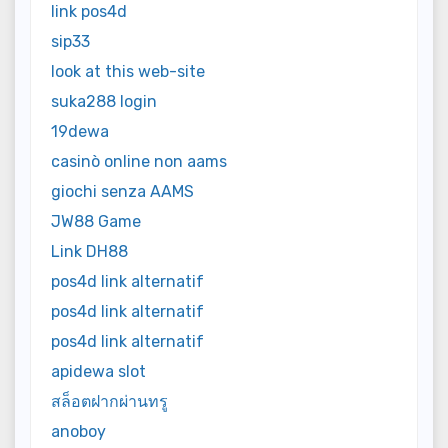
link pos4d
sip33
look at this web-site
suka288 login
19dewa
casinò online non aams
giochi senza AAMS
JW88 Game
Link DH88
pos4d link alternatif
pos4d link alternatif
pos4d link alternatif
apidewa slot
สล็อตฝากผ่านทรู
anoboy