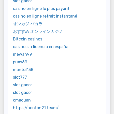
slot gacor
casino en ligne le plus payant
casino en ligne retrait instantané
オンカジ バカラ
おすすめ オンラインカジノ
Bitcoin casinos
casino sin licencia en españa
mewah99
puas69
mantul138
slot777
slot gacor
slot gacor
omacuan
https://nonton21.team/