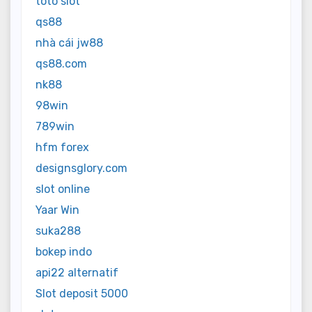
toto slot
qs88
nhà cái jw88
qs88.com
nk88
98win
789win
hfm forex
designsglory.com
slot online
Yaar Win
suka288
bokep indo
api22 alternatif
Slot deposit 5000