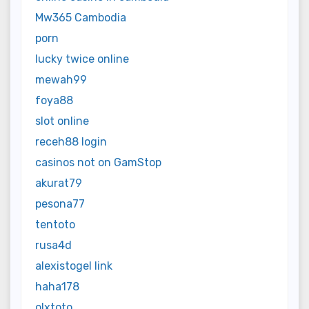
Mw365 Cambodia
porn
lucky twice online
mewah99
foya88
slot online
receh88 login
casinos not on GamStop
akurat79
pesona77
tentoto
rusa4d
alexistogel link
haha178
olxtoto