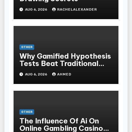
AUG 6, 2026
RACHELALEXANDER
OTHER
Why Gamified Hypothesis
Tests Beat Traditional
Meditate Methods
AUG 6, 2026
AHMED
OTHER
The Influence Of Ai On
Online Gambling Casino