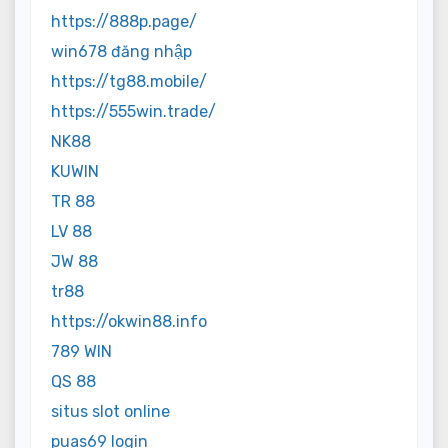
https://888p.page/
win678 đăng nhập
https://tg88.mobile/
https://555win.trade/
NK88
KUWIN
TR 88
LV 88
JW 88
tr88
https://okwin88.info
789 WIN
QS 88
situs slot online
puas69 login