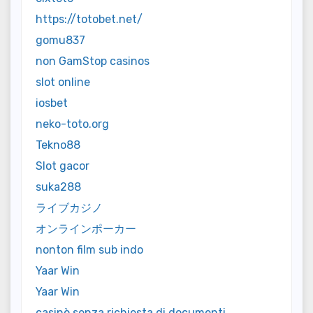
https://totobet.net/
gomu837
non GamStop casinos
slot online
iosbet
neko-toto.org
Tekno88
Slot gacor
suka288
ライブカジノ
オンラインポーカー
nonton film sub indo
Yaar Win
Yaar Win
casinò senza richiesta di documenti