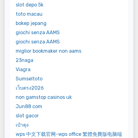
slot depo 5k
toto macau
bokep jepang
giochi senza AAMS
giochi senza AAMS
miglior bookmaker non aams
23naga
Viagra
Sumseltoto
เว็บตรง2026
non gamstop casinos uk
Jun88 com
slot gacor
เป๋าตุง
wps 中文下载官网-wps office 繁體免費版电脑端