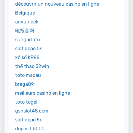
découvrir un nouveau casino en ligne
Belgique
anyunlock
电报官网
sungaitoto
slot depo 5k
xổ số KP88
thể thao 32win
toto macau
braga89
meilleurs casino en ligne
toto togel
gsnslot48.com
slot depo 5k
deposit 5000