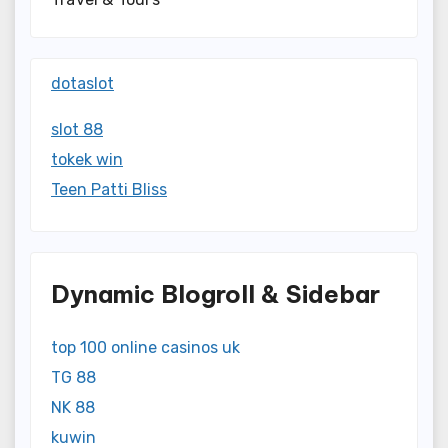
dotaslot
slot 88
tokek win
Teen Patti Bliss
Dynamic Blogroll & Sidebar
top 100 online casinos uk
TG 88
NK 88
kuwin