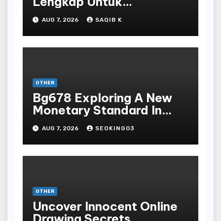
Lengkap Untuk
Mengunduh, Instalasi, Dan
AUG 7, 2026
SAQIB K
Bermain Slot Online
Terpopuler
OTHER
Bg678 Exploring A New
Monetary Standard In
Bodoni Online
AUG 7, 2026
SEOKING03
Entertainment
OTHER
Uncover Innocent Online
Drawing Secrets