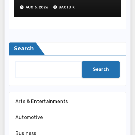
Experiences
AUG 6, 2026
SAQIB K
Search
Search
Arts & Entertainments
Automotive
Business