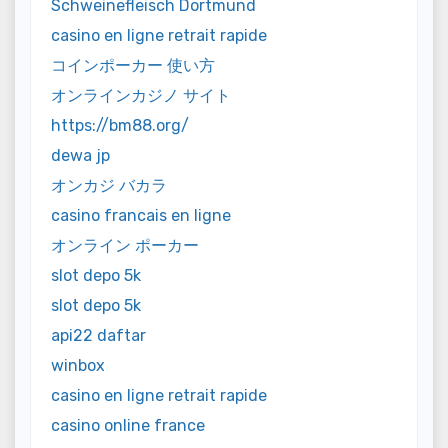
Schweinefleisch Dortmund
casino en ligne retrait rapide
コインポーカー 使い方
オンラインカジノ サイト
https://bm88.org/
dewa jp
オンカジ バカラ
casino francais en ligne
オンライン ポーカー
slot depo 5k
slot depo 5k
api22 daftar
winbox
casino en ligne retrait rapide
casino online france