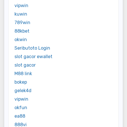
vipwin
kuwin
789win
88kbet
okwin
Seributoto Login
slot gacor ewallet
slot gacor
M88 link
bokep
gelek4d
vipwin
okfun
ea88
888vi