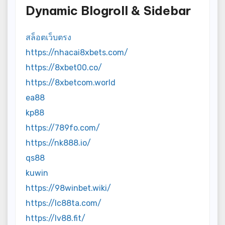
Dynamic Blogroll & Sidebar
สล็อตเว็บตรง
https://nhacai8xbets.com/
https://8xbet00.co/
https://8xbetcom.world
ea88
kp88
https://789fo.com/
https://nk888.io/
qs88
kuwin
https://98winbet.wiki/
https://lc88ta.com/
https://lv88.fit/