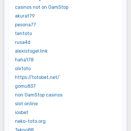
casinos not on GamStop
akurat79
pesona77
tentoto
rusa4d
alexistogel link
haha178
olxtoto
https://totobet.net/
gomu837
non GamStop casinos
slot online
iosbet
neko-toto.org
Tekno88