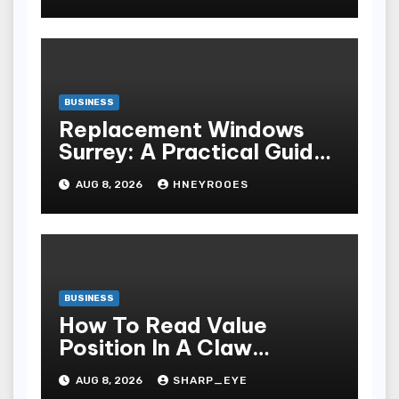
BUSINESS
Replacement Windows
Surrey: A Practical Guide
to Choosing Better Home
AUG 8, 2026
HNEYROOES
Windows
BUSINESS
How To Read Value
Position In A Claw
Machine
AUG 8, 2026
SHARP_EYE