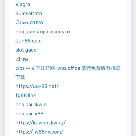
Viagra
Sumseltoto
เว็บตรง2026
non gamstop casinos uk
Jun88 com
slot gacor
เป๋าตุง
wps 中文下载官网-wps office 繁體免費版电脑端
下载
https://uu-88.net/
tg88 link
nhà cái okwin
nhà cái lx88
https://kuwinn.living/
https://jw88nv.com/