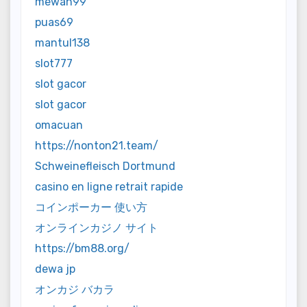
mewah99
puas69
mantul138
slot777
slot gacor
slot gacor
omacuan
https://nonton21.team/
Schweinefleisch Dortmund
casino en ligne retrait rapide
コインポーカー 使い方
オンラインカジノ サイト
https://bm88.org/
dewa jp
オンカジ バカラ