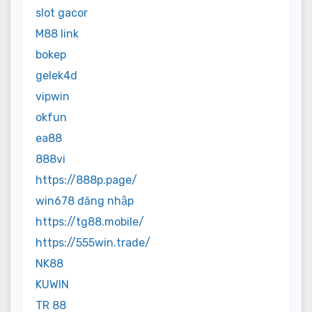
slot gacor
M88 link
bokep
gelek4d
vipwin
okfun
ea88
888vi
https://888p.page/
win678 đăng nhập
https://tg88.mobile/
https://555win.trade/
NK88
KUWIN
TR 88