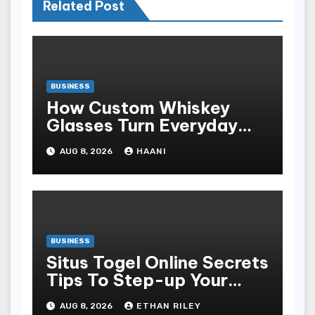
Related Post
BUSINESS
How Custom Whiskey
Glasses Turn Everyday
Moments Into Something
AUG 8, 2026
HAANI
Special
BUSINESS
Situs Togel Online Secrets
Tips To Step-up Your
Odds Instantly
AUG 8, 2026
ETHAN RILEY