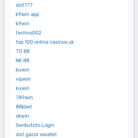
slot777
k9win app
k9win
techno002
top 100 online casinos uk
TG 88
NK 88
kuwin
vipwin
kuwin
789win
88kbet
okwin
Seributoto Login
slot gacor ewallet