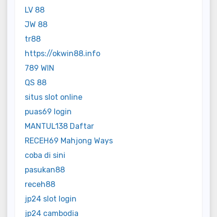
LV 88
JW 88
tr88
https://okwin88.info
789 WIN
QS 88
situs slot online
puas69 login
MANTUL138 Daftar
RECEH69 Mahjong Ways
coba di sini
pasukan88
receh88
jp24 slot login
jp24 cambodia