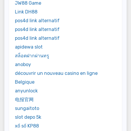
JW88 Game
Link DH88
pos4d link alternatif
pos4d link alternatif
pos4d link alternatif
apidewa slot
สล็อตฝากผ่านทรู
anoboy
découvrir un nouveau casino en ligne
Belgique
anyunlock
电报官网
sungaitoto
slot depo 5k
xổ số KP88