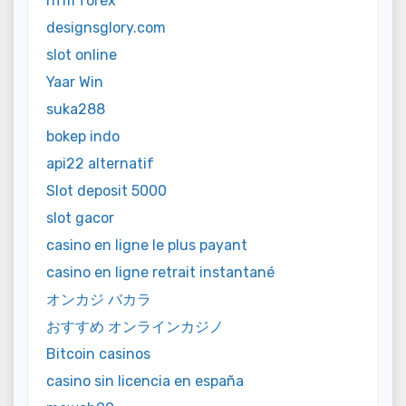
hfm forex
designsglory.com
slot online
Yaar Win
suka288
bokep indo
api22 alternatif
Slot deposit 5000
slot gacor
casino en ligne le plus payant
casino en ligne retrait instantané
オンカジ バカラ
おすすめ オンラインカジノ
Bitcoin casinos
casino sin licencia en españa