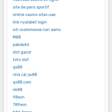
site de paris sportif
online casino sites uae
link nyalabet login
siti scommesse non aams
M88
pakde4d
slot gacor
toto slot
qs88
nhà cái jw88
qs88.com
nk88
98win
789win