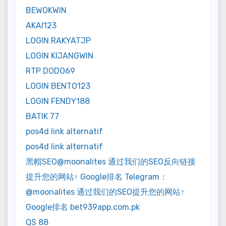
BEWOKWIN
AKAI123
LOGIN RAKYATJP
LOGIN KIJANGWIN
RTP DODO69
LOGIN BENTO123
LOGIN FENDY188
BATIK 77
pos4d link alternatif
pos4d link alternatif
黑帽SEO@moonalites 通过我们的SEO反向链接
提升您的网站↑ Google排名 Telegram：
@moonalites 通过我们的SEO提升您的网站↑
Google排名 bet939app.com.pk
QS 88