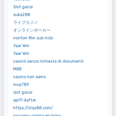
Slot gacor
suka288
ライブカジノ
オンラインポーカー
nonton film sub indo
Yaar Win
Yaar Win
casinò senza richiesta di documenti
M88
casino non aams
mvp789
slot gacor
api11 daftar
https://stqs88.com/
nouveau casino en ligne