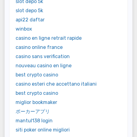
slot depo 5k
slot depo 5k
api22 daftar
winbox
casino en ligne retrait rapide
casino online france
casino sans verification
nouveau casino en ligne
best crypto casino
casino esteri che accettano italiani
best crypto casino
miglior bookmaker
ポーカーアプリ
mantul138 login
siti poker online migliori