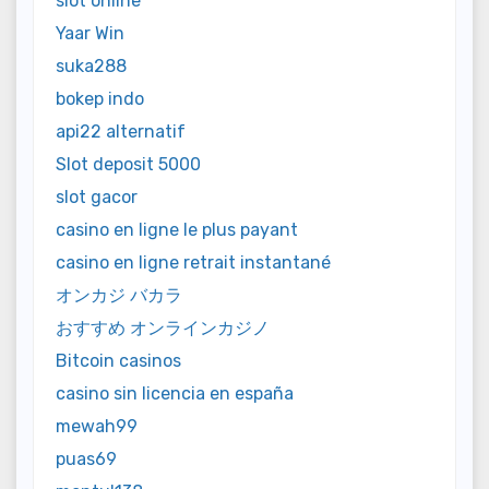
slot online
Yaar Win
suka288
bokep indo
api22 alternatif
Slot deposit 5000
slot gacor
casino en ligne le plus payant
casino en ligne retrait instantané
オンカジ バカラ
おすすめ オンラインカジノ
Bitcoin casinos
casino sin licencia en españa
mewah99
puas69