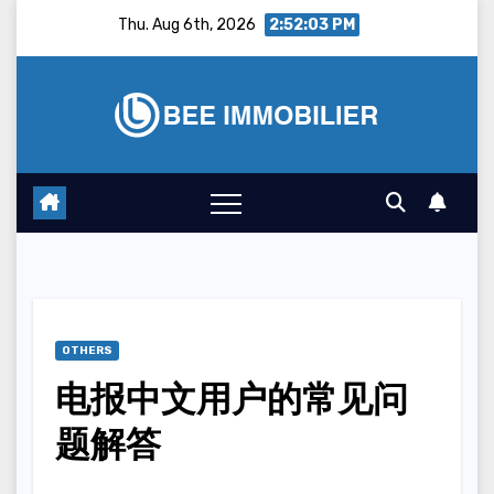
Skip
Thu. Aug 6th, 2026
2:52:04 PM
to
content
OTHERS
电报中文用户的常见问
题解答