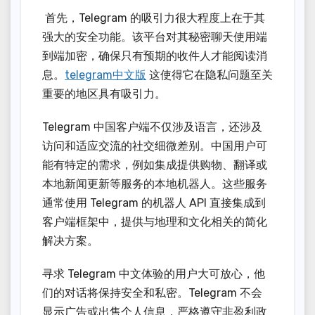
首先，Telegram 的吸引力很大程度上在于其
强大的安全功能。该平台对其秘密聊天使用端
到端加密，确保只有预期的收件人才能阅读消
息。
telegram中文版
这使得它在隐私问题至关
重要的地区具有吸引力。
Telegram 中国客户端不仅涉及语言，还涉及
访问和适应交流的社交细微差别。中国用户可
能有特定的需求，例如集成提供购物、翻译或
本地新闻更新等服务的本地机器人。这些服务
通常使用 Telegram 的机器人 API 直接集成到
客户端框架中，提供与地理和文化相关的简化
解决方案。
寻求 Telegram 中文体验的用户大可放心，他
们的对话将保持安全和私密。Telegram 不会
显示广告或出售个人信息，严格遵守非盈利政