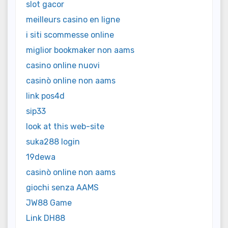
slot gacor
meilleurs casino en ligne
i siti scommesse online
miglior bookmaker non aams
casino online nuovi
casinò online non aams
link pos4d
sip33
look at this web-site
suka288 login
19dewa
casinò online non aams
giochi senza AAMS
JW88 Game
Link DH88