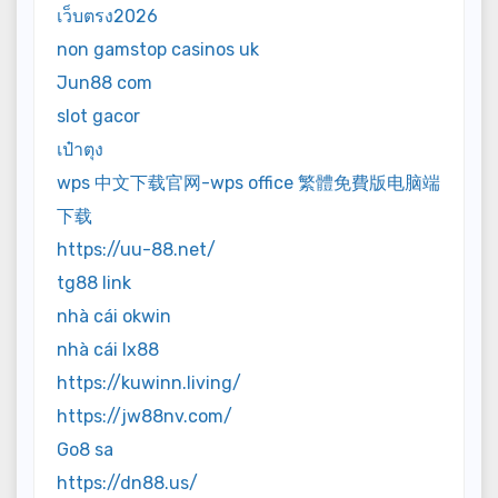
เว็บตรง2026
non gamstop casinos uk
Jun88 com
slot gacor
เป๋าตุง
wps 中文下载官网-wps office 繁體免費版电脑端
下载
https://uu-88.net/
tg88 link
nhà cái okwin
nhà cái lx88
https://kuwinn.living/
https://jw88nv.com/
Go8 sa
https://dn88.us/