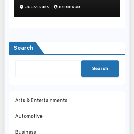
JUL 31, 2026
BEIMERCM
Search
Search
Arts & Entertainments
Automotive
Business