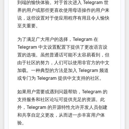
到端的愉快体验。对于首次进入 Telegram 世
界的用户或那些更喜欢使用母语操作的用户来
说，这些设置对于使应用程序有用且令人愉快
至关重要。
为了满足广大用户的选择，Telegram 在
Telegram 中文设置配置下提供了更改语言设
置的选项。虽然普通话可能不太容易看到，但
由于社区的努力，人们可以使用非官方的中文
加载。一种典型的方法是加入 Telegram 频道
或专门为 Telegram 提供中文支持的社区。
如果用户需要或遇到问题帮助，Telegram 的
支持服务和社区论坛可提供充足的资源。此
外，Telegram 的开源特性允许开发人员创建
和共享自定义更改，从而进一步丰富用户体
验。