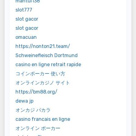
mantul138
slot777
slot gacor
slot gacor
omacuan
https://nonton21.team/
Schweinefleisch Dortmund
casino en ligne retrait rapide
コインポーカー 使い方
オンラインカジノ サイト
https://bm88.org/
dewa jp
オンカジ バカラ
casino francais en ligne
オンライン ポーカー