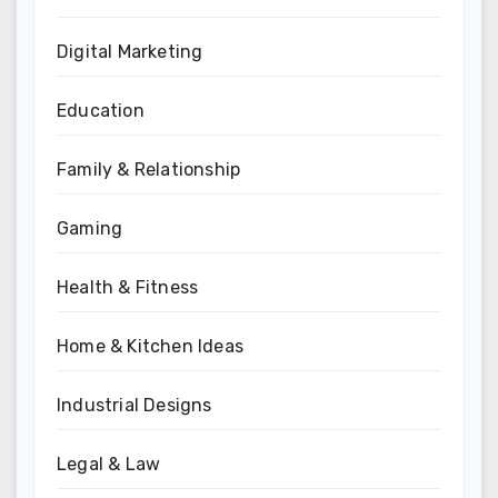
Digital Marketing
Education
Family & Relationship
Gaming
Health & Fitness
Home & Kitchen Ideas
Industrial Designs
Legal & Law