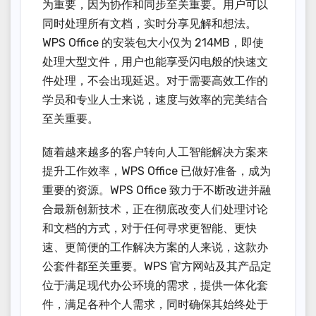
为重要，因为协作和同步至关重要。用户可以
同时处理所有文档，实时分享见解和想法。
WPS Office 的安装包大小仅为 214MB，即使
处理大型文件，用户也能享受闪电般的快速文
件处理，不会出现延迟。对于需要高效工作的
学员和专业人士来说，速度与效率的完美结合
至关重要。
随着越来越多的客户转向人工智能解决方案来
提升工作效率，WPS Office 已做好准备，成为
重要的资源。WPS Office 致力于不断改进并融
合最新创新技术，正在彻底改变人们处理讨论
和文档的方式，对于任何寻求更智能、更快
速、更简便的工作解决方案的人来说，这款办
公套件都至关重要。WPS 官方网站及其产品定
位于满足现代办公环境的需求，提供一体化套
件，满足各种个人需求，同时确保其始终处于