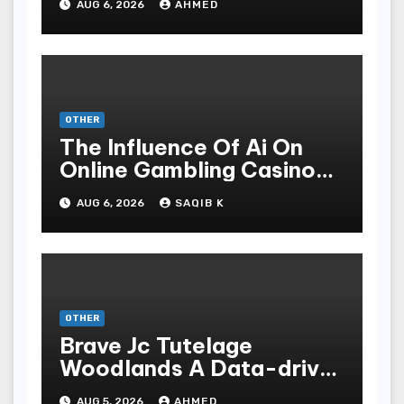
AUG 6, 2026
AHMED
OTHER
The Influence Of Ai On
Online Gambling Casino
Experiences
AUG 6, 2026
SAQIB K
OTHER
Brave Jc Tutelage
Woodlands A Data-driven
Dissection
AUG 5, 2026
AHMED