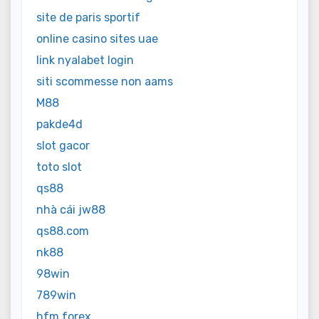
site de paris sportif
online casino sites uae
link nyalabet login
siti scommesse non aams
M88
pakde4d
slot gacor
toto slot
qs88
nhà cái jw88
qs88.com
nk88
98win
789win
hfm forex