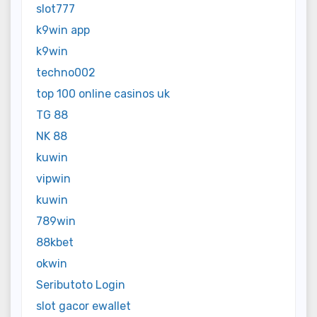
slot777
k9win app
k9win
techno002
top 100 online casinos uk
TG 88
NK 88
kuwin
vipwin
kuwin
789win
88kbet
okwin
Seributoto Login
slot gacor ewallet