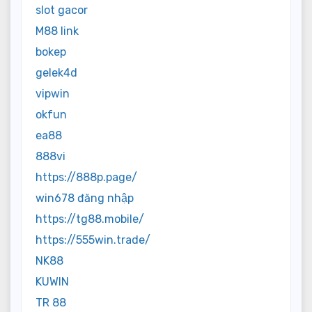
slot gacor
M88 link
bokep
gelek4d
vipwin
okfun
ea88
888vi
https://888p.page/
win678 đăng nhập
https://tg88.mobile/
https://555win.trade/
NK88
KUWIN
TR 88