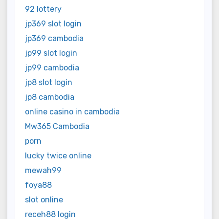
92 lottery
jp369 slot login
jp369 cambodia
jp99 slot login
jp99 cambodia
jp8 slot login
jp8 cambodia
online casino in cambodia
Mw365 Cambodia
porn
lucky twice online
mewah99
foya88
slot online
receh88 login