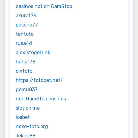
casinos not on GamStop
akurat79
pesona77
tentoto
rusa4d
alexistogel link
haha178
olxtoto
https://totobet.net/
gomu837
non GamStop casinos
slot online
iosbet
neko-toto.org
Tekno88