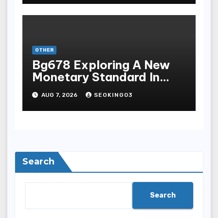
Terpopuler
OTHER
Bg678 Exploring A New
Monetary Standard In
Bodoni Online
AUG 7, 2026
SEOKING03
Entertainment
Search
Search