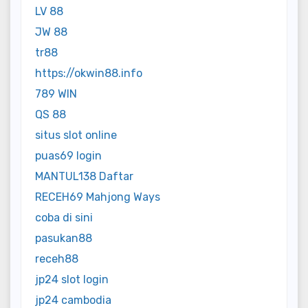
LV 88
JW 88
tr88
https://okwin88.info
789 WIN
QS 88
situs slot online
puas69 login
MANTUL138 Daftar
RECEH69 Mahjong Ways
coba di sini
pasukan88
receh88
jp24 slot login
jp24 cambodia