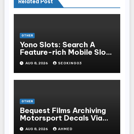
Related Post
OTHER
Yono Slots: Search A
Feature-rich Mobile Slot
Gambling Experience
AUG 8, 2026
SEOKING03
OTHER
Bequest Films Archiving
Motorsport Decals Via
Ancient Vinyl Alchemy
AUG 8, 2026
AHMED