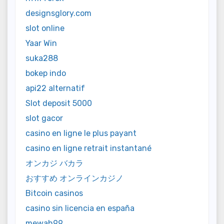
designsglory.com
slot online
Yaar Win
suka288
bokep indo
api22 alternatif
Slot deposit 5000
slot gacor
casino en ligne le plus payant
casino en ligne retrait instantané
オンカジ バカラ
おすすめ オンラインカジノ
Bitcoin casinos
casino sin licencia en españa
mewah99