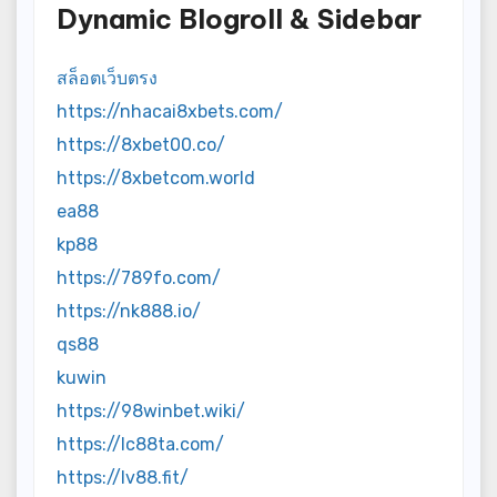
Dynamic Blogroll & Sidebar
สล็อตเว็บตรง
https://nhacai8xbets.com/
https://8xbet00.co/
https://8xbetcom.world
ea88
kp88
https://789fo.com/
https://nk888.io/
qs88
kuwin
https://98winbet.wiki/
https://lc88ta.com/
https://lv88.fit/