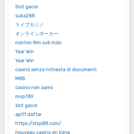
Slot gacor
suka288
ライブカジノ
オンラインポーカー
nonton film sub indo
Yaar Win
Yaar Win
casinò senza richiesta di documenti
M88
casino non aams
mvp789
slot gacor
api11 daftar
https://stqs88.com/
nouveau casino en ligne