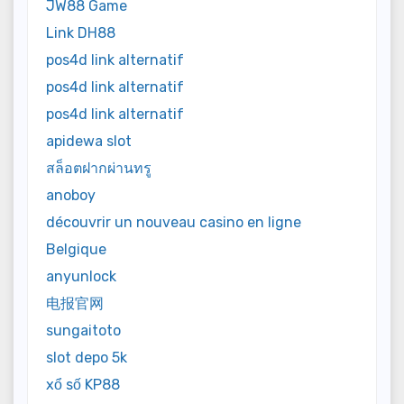
JW88 Game
Link DH88
pos4d link alternatif
pos4d link alternatif
pos4d link alternatif
apidewa slot
สล็อตฝากผ่านทรู
anoboy
découvrir un nouveau casino en ligne
Belgique
anyunlock
电报官网
sungaitoto
slot depo 5k
xổ số KP88