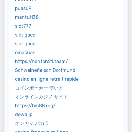
puas69
mantul138
slot777
slot gacor
slot gacor
omacuan
https://nonton21.team/
Schweinefleisch Dortmund
casino en ligne retrait rapide
コインポーカー 使い方
オンラインカジノ サイト
https://bm88.org/
dewa jp
オンカジ バカラ