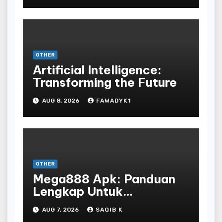
OTHER
Artificial Intelligence:
Transforming the Future
AUG 8, 2026
FAWADYK1
OTHER
Mega888 Apk: Panduan
Lengkap Untuk
Mengunduh, Instalasi, Dan
AUG 7, 2026
SAQIB K
Bermain Slot Online