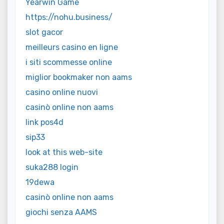
Yearwin Game
https://nohu.business/
slot gacor
meilleurs casino en ligne
i siti scommesse online
miglior bookmaker non aams
casino online nuovi
casinò online non aams
link pos4d
sip33
look at this web-site
suka288 login
19dewa
casinò online non aams
giochi senza AAMS