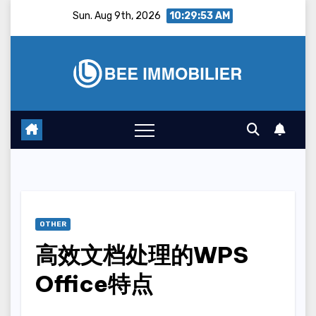
Skip
Sun. Aug 9th, 2026
10:29:54 AM
to
content
OTHER
高效文档处理的WPS
Office特点