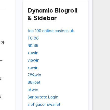
Dynamic Blogroll
& Sidebar
top 100 online casinos uk
TG 88
많아
NK 88
kuwin
vipwin
노
kuwin
789win
이
88kbet
okwin
이
Seributoto Login
slot gacor ewallet