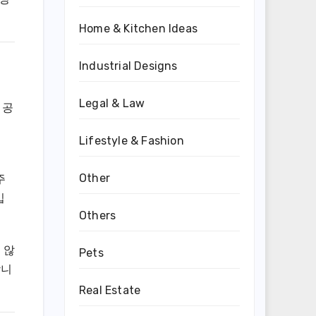
Home & Kitchen Ideas
Industrial Designs
Legal & Law
 공
Lifestyle & Fashion
Other
주
입
Others
 않
Pets
합니
Real Estate