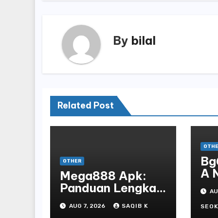
By
bilal
Related Post
OTH
Bg
OTHER
A 
Mega888 Apk:
St
Panduan Lengkap
AU
Bo
Untuk
AUG 7, 2026
SAQIB K
En
SEOK
Mengunduh,