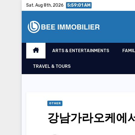
Skip
Sat. Aug 8th, 2026
5:59:02 AM
to
content
ARTS & ENTERTAINMENTS
FAMIL
TRAVEL & TOURS
OTHER
강남가라오케에서