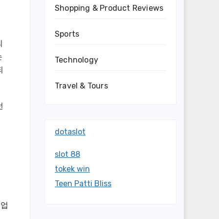
Shopping & Product Reviews
Sports
되
는
Technology
되
Travel & Tours
런
dotaslot
slot 88
tokek win
Teen Patti Bliss
 업