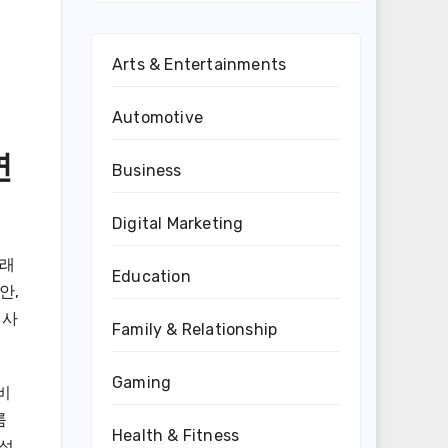
Arts & Entertainments
Automotive
연
Business
Digital Marketing
노래
Education
안,
기사
Family & Relationship
Gaming
비
룸
Health & Fitness
특성