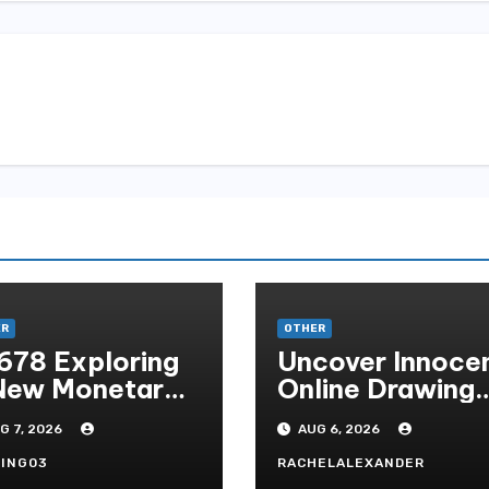
ER
OTHER
678 Exploring
Uncover Innoce
New Monetary
Online Drawing
andard In
Secrets
G 7, 2026
AUG 6, 2026
doni Online
tertainment
ING03
RACHELALEXANDER