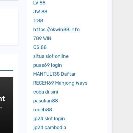
LV 88
JW 88
tr88
https://okwin88.info
789 WIN
QS 88
situs slot online
puas69 login
MANTUL138 Daftar
RECEH69 Mahjong Ways
coba di sini
nt
pasukan88
receh88
jp24 slot login
jp24 cambodia