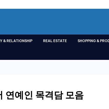
Y & RELATIONSHIP
REAL ESTATE
SHOPPING & PRO
 연예인 목격담 모음