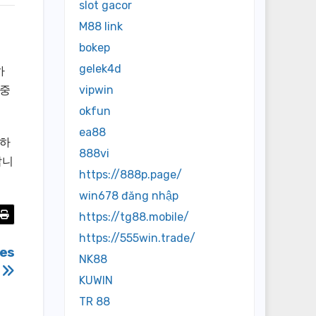
slot gacor
M88 link
bokep
gelek4d
하
신중
vipwin
okfun
ea88
격하
888vi
랍니
https://888p.page/
win678 đăng nhập
https://tg88.mobile/
https://555win.trade/
mes
NK88
y
KUWIN
TR 88