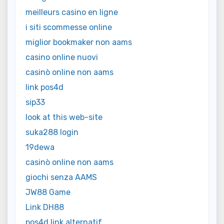
meilleurs casino en ligne
i siti scommesse online
miglior bookmaker non aams
casino online nuovi
casinò online non aams
link pos4d
sip33
look at this web-site
suka288 login
19dewa
casinò online non aams
giochi senza AAMS
JW88 Game
Link DH88
pos4d link alternatif