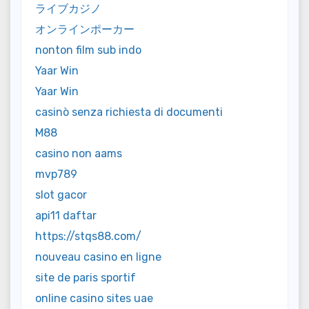
ライブカジノ
オンラインポーカー
nonton film sub indo
Yaar Win
Yaar Win
casinò senza richiesta di documenti
M88
casino non aams
mvp789
slot gacor
api11 daftar
https://stqs88.com/
nouveau casino en ligne
site de paris sportif
online casino sites uae