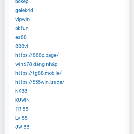
bokep
gelek4d
vipwin
okfun
ea88
888vi
https://888p.page/
win678 đăng nhập
https://tg88.mobile/
https://555win.trade/
NK88
KUWIN
TR 88
LV 88
JW 88