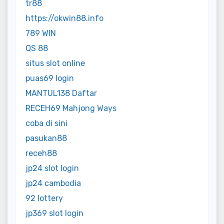
tr88
https://okwin88.info
789 WIN
QS 88
situs slot online
puas69 login
MANTUL138 Daftar
RECEH69 Mahjong Ways
coba di sini
pasukan88
receh88
jp24 slot login
jp24 cambodia
92 lottery
jp369 slot login