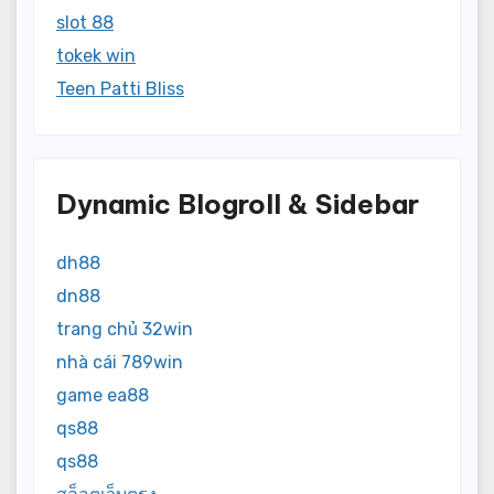
slot 88
tokek win
Teen Patti Bliss
Dynamic Blogroll & Sidebar
dh88
dn88
trang chủ 32win
nhà cái 789win
game ea88
qs88
qs88