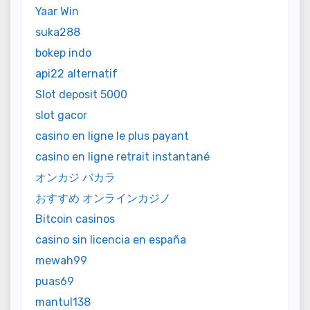
Yaar Win
suka288
bokep indo
api22 alternatif
Slot deposit 5000
slot gacor
casino en ligne le plus payant
casino en ligne retrait instantané
オンカジ バカラ
おすすめ オンラインカジノ
Bitcoin casinos
casino sin licencia en españa
mewah99
puas69
mantul138