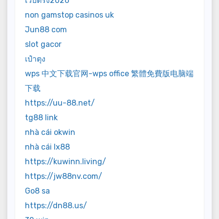
เว็บตรง2026
non gamstop casinos uk
Jun88 com
slot gacor
เป๋าตุง
wps 中文下载官网-wps office 繁體免費版电脑端
下载
https://uu-88.net/
tg88 link
nhà cái okwin
nhà cái lx88
https://kuwinn.living/
https://jw88nv.com/
Go8 sa
https://dn88.us/