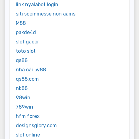
link nyalabet login
siti scommesse non aams
M88
pakde4d
slot gacor
toto slot
qs88
nhà cái jw88
qs88.com
nk88
98win
789win
hfm forex
designsglory.com
slot online