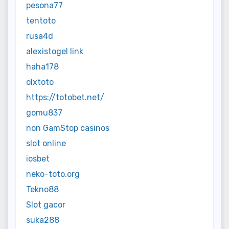
pesona77
tentoto
rusa4d
alexistogel link
haha178
olxtoto
https://totobet.net/
gomu837
non GamStop casinos
slot online
iosbet
neko-toto.org
Tekno88
Slot gacor
suka288