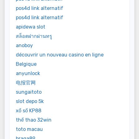
pos4d link alternatif
pos4d link alternatif
apidewa slot
สล็อตฝากผ่านทรู
anoboy
découvrir un nouveau casino en ligne
Belgique
anyunlock
电报官网
sungaitoto
slot depo 5k
xổ số KP88
thể thao 32win
toto macau
braga89