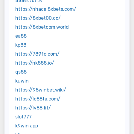
สล็อตเว็บตรง
https://nhacai8xbets.com/
https://8xbet00.co/
https://8xbetcom.world
ea88
kp88
https://789fo.com/
https://nk888.io/
qs88
kuwin
https://98winbet.wiki/
https://lc88ta.com/
https://lv88.fit/
slot777
k9win app