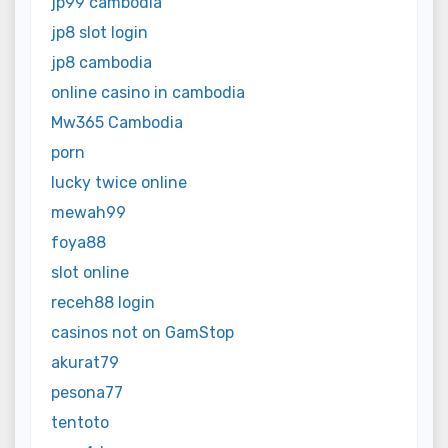
jp99 cambodia
jp8 slot login
jp8 cambodia
online casino in cambodia
Mw365 Cambodia
porn
lucky twice online
mewah99
foya88
slot online
receh88 login
casinos not on GamStop
akurat79
pesona77
tentoto