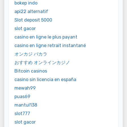
bokep indo
api22 alternatif
Slot deposit 5000
slot gacor
casino en ligne le plus payant
casino en ligne retrait instantané
オンカジ バカラ
おすすめ オンラインカジノ
Bitcoin casinos
casino sin licencia en españa
mewah99
puas69
mantul138
slot777
slot gacor