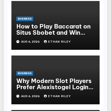
BUSINESS
How to Play Baccarat on
Situs Sbobet and Win
More Often ,
AUG 6, 2026
ETHAN RILEY
BUSINESS
Why Modern Slot Players
Prefer Alexistogel Login
for Security
AUG 6, 2026
ETHAN RILEY