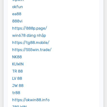
okfun
ea88
888vi
https://888p.page/
win678 đăng nhập
https://tg88.mobile/
https://555win.trade/
NK88
KUWIN
TR 88
LV 88
JW 88
tr88
https://okwin88.info