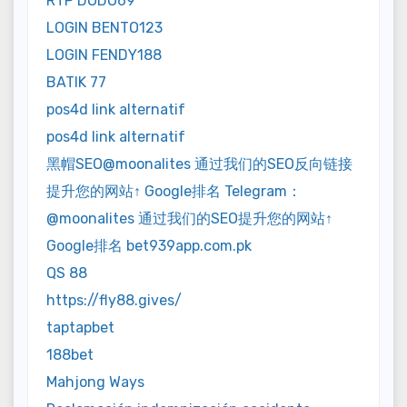
RTP DODO69
LOGIN BENTO123
LOGIN FENDY188
BATIK 77
pos4d link alternatif
pos4d link alternatif
黑帽SEO@moonalites 通过我们的SEO反向链接
提升您的网站↑ Google排名 Telegram：
@moonalites 通过我们的SEO提升您的网站↑
Google排名 bet939app.com.pk
QS 88
https://fly88.gives/
taptapbet
188bet
Mahjong Ways