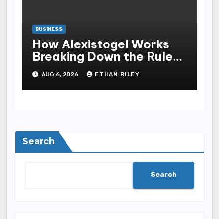
BUSINESS
How Alexistogel Works
Breaking Down the Rules
and Odds
AUG 6, 2026
ETHAN RILEY
Search
Search