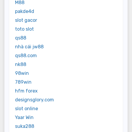
M88
pakde4d
slot gacor
toto slot
qs88
nhà cái jw88
qs88.com
nk88
98win
789win
hfm forex
designsglory.com
slot online
Yaar Win
suka288