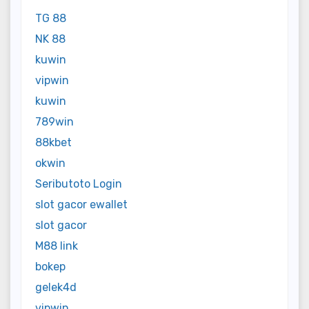
TG 88
NK 88
kuwin
vipwin
kuwin
789win
88kbet
okwin
Seributoto Login
slot gacor ewallet
slot gacor
M88 link
bokep
gelek4d
vipwin