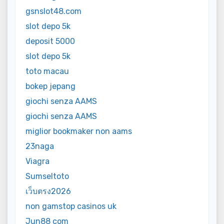
gsnslot48.com
slot depo 5k
deposit 5000
slot depo 5k
toto macau
bokep jepang
giochi senza AAMS
giochi senza AAMS
miglior bookmaker non aams
23naga
Viagra
Sumseltoto
เว็บตรง2026
non gamstop casinos uk
Jun88 com