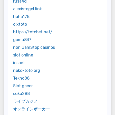
rusa4d
alexistogel link
haha178
olxtoto
https://totobet.net/
gomu837
non GamStop casinos
slot online
iosbet
neko-toto.org
Tekno88
Slot gacor
suka288
ライブカジノ
オンラインポーカー