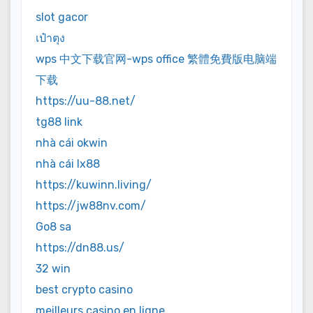
slot gacor
เป๋าตุง
wps 中文下载官网-wps office 繁體免費版电脑端
下载
https://uu-88.net/
tg88 link
nhà cái okwin
nhà cái lx88
https://kuwinn.living/
https://jw88nv.com/
Go8 sa
https://dn88.us/
32 win
best crypto casino
meilleurs casino en ligne