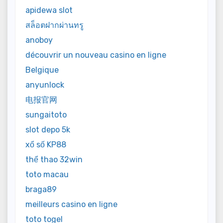
apidewa slot
สล็อตฝากผ่านทรู
anoboy
découvrir un nouveau casino en ligne
Belgique
anyunlock
电报官网
sungaitoto
slot depo 5k
xổ số KP88
thể thao 32win
toto macau
braga89
meilleurs casino en ligne
toto togel