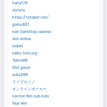
haha178
olxtoto
https://totobet.net/
gomu837
non GamStop casinos
slot online
iosbet
neko-toto.org
Tekno88
Slot gacor
suka288
ライブカジノ
オンラインポーカー
nonton film sub indo
Yaar Win