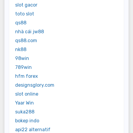
slot gacor
toto slot
qs88
nhà cái jw88
qs88.com
nk88
98win
789win
hfm forex
designsglory.com
slot online
Yaar Win
suka288
bokep indo
api22 alternatif