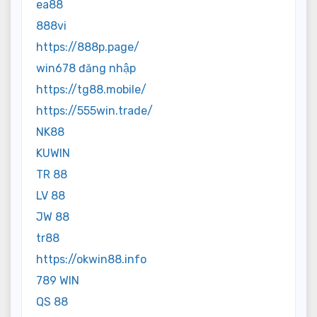
ea88
888vi
https://888p.page/
win678 đăng nhập
https://tg88.mobile/
https://555win.trade/
NK88
KUWIN
TR 88
LV 88
JW 88
tr88
https://okwin88.info
789 WIN
QS 88