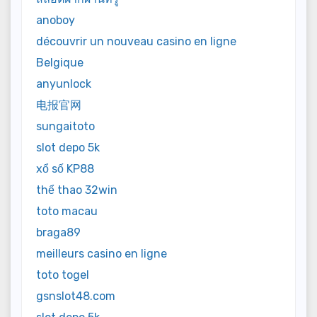
anoboy
découvrir un nouveau casino en ligne
Belgique
anyunlock
电报官网
sungaitoto
slot depo 5k
xổ số KP88
thể thao 32win
toto macau
braga89
meilleurs casino en ligne
toto togel
gsnslot48.com