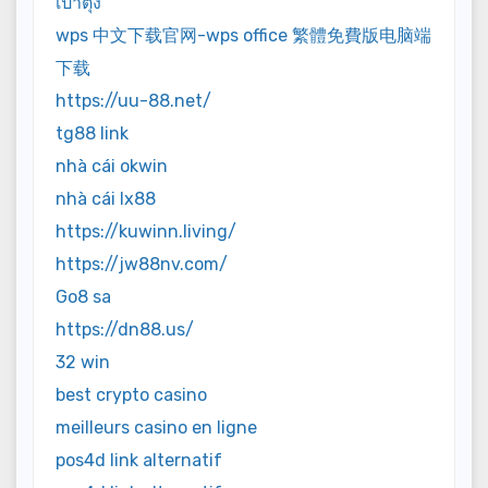
เป๋าตุง
wps 中文下载官网-wps office 繁體免費版电脑端
下载
https://uu-88.net/
tg88 link
nhà cái okwin
nhà cái lx88
https://kuwinn.living/
https://jw88nv.com/
Go8 sa
https://dn88.us/
32 win
best crypto casino
meilleurs casino en ligne
pos4d link alternatif