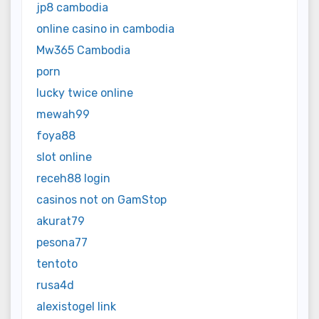
jp8 cambodia
online casino in cambodia
Mw365 Cambodia
porn
lucky twice online
mewah99
foya88
slot online
receh88 login
casinos not on GamStop
akurat79
pesona77
tentoto
rusa4d
alexistogel link