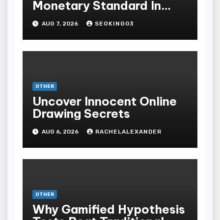
Monetary Standard In
Bodoni Online
AUG 7, 2026
SEOKING03
Entertainment
OTHER
Uncover Innocent Online
Drawing Secrets
AUG 6, 2026
RACHELALEXANDER
OTHER
Why Gamified Hypothesis