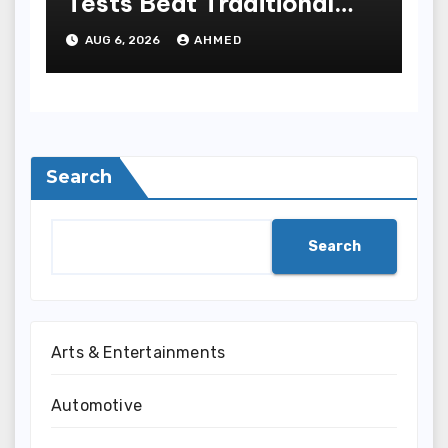
Tests Beat Traditional
Meditate Methods
AUG 6, 2026
AHMED
Search
Search
Arts & Entertainments
Automotive