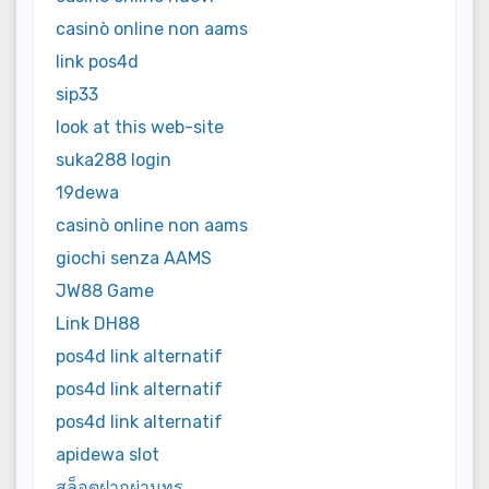
casinò online non aams
link pos4d
sip33
look at this web-site
suka288 login
19dewa
casinò online non aams
giochi senza AAMS
JW88 Game
Link DH88
pos4d link alternatif
pos4d link alternatif
pos4d link alternatif
apidewa slot
สล็อตฝากผ่านทรู