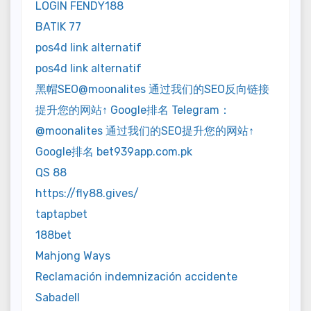
LOGIN FENDY188
BATIK 77
pos4d link alternatif
pos4d link alternatif
黑帽SEO@moonalites 通过我们的SEO反向链接
提升您的网站↑ Google排名 Telegram：
@moonalites 通过我们的SEO提升您的网站↑
Google排名 bet939app.com.pk
QS 88
https://fly88.gives/
taptapbet
188bet
Mahjong Ways
Reclamación indemnización accidente
Sabadell