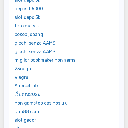
slot depo 5k
deposit 5000
slot depo 5k
toto macau
bokep jepang
giochi senza AAMS
giochi senza AAMS
miglior bookmaker non aams
23naga
Viagra
Sumseltoto
เว็บตรง2026
non gamstop casinos uk
Jun88 com
slot gacor