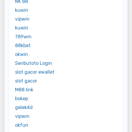
NK 88
kuwin
vipwin
kuwin
789win
88kbet
okwin
Seributoto Login
slot gacor ewallet
slot gacor
M88 link
bokep
gelek4d
vipwin
okfun