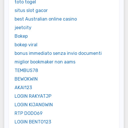
toto togel
situs slot gacor
best Australian online casino
jeetcity
Bokep
bokep viral
bonus immediato senza invio documenti
miglior bookmaker non aams
TEMBUS78
BEWOKWIN
AKAI123
LOGIN RAKYATJP
LOGIN KIJANGWIN
RTP DODO69
LOGIN BENTO123