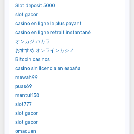
Slot deposit 5000
slot gacor
casino en ligne le plus payant
casino en ligne retrait instantané
オンカジ バカラ
おすすめ オンラインカジノ
Bitcoin casinos
casino sin licencia en españa
mewah99
puas69
mantul138
slot777
slot gacor
slot gacor
omacuan