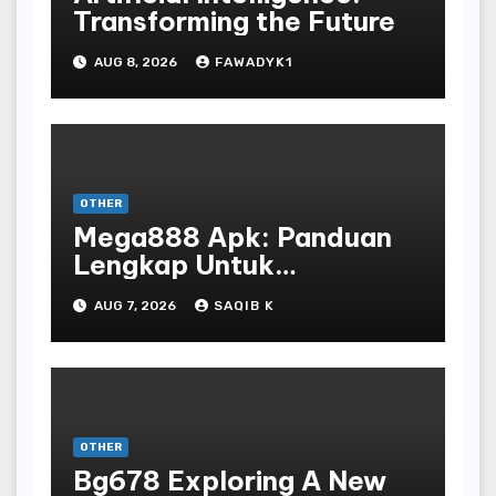
Transforming the Future
AUG 8, 2026
FAWADYK1
OTHER
Mega888 Apk: Panduan
Lengkap Untuk
Mengunduh, Instalasi, Dan
AUG 7, 2026
SAQIB K
Bermain Slot Online
Terpopuler
OTHER
Bg678 Exploring A New