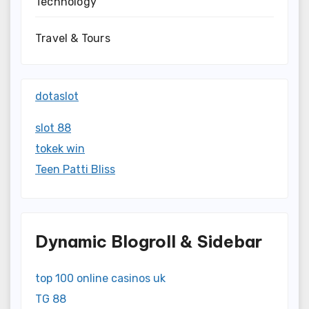
Technology
Travel & Tours
dotaslot
slot 88
tokek win
Teen Patti Bliss
Dynamic Blogroll & Sidebar
top 100 online casinos uk
TG 88