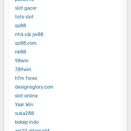
slot gacor
toto slot
qs88
nhà cái jw88
qs88.com
nk88
98win
789win
hfm forex
designsglory.com
slot online
Yaar Win
suka288
bokep indo
api22 alternatif