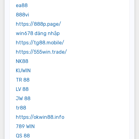
ea88
888vi
https://888p.page/
win678 đăng nhập
https://tg88.mobile/
https://555win.trade/
NK88
KUWIN
TR 88
LV 88
JW 88
tr88
https://okwin88.info
789 WIN
QS 88