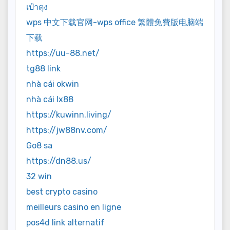
เป๋าตุง
wps 中文下载官网-wps office 繁體免費版电脑端
下载
https://uu-88.net/
tg88 link
nhà cái okwin
nhà cái lx88
https://kuwinn.living/
https://jw88nv.com/
Go8 sa
https://dn88.us/
32 win
best crypto casino
meilleurs casino en ligne
pos4d link alternatif