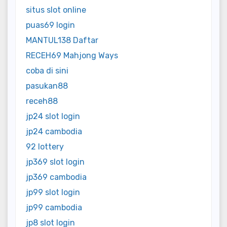
situs slot online
puas69 login
MANTUL138 Daftar
RECEH69 Mahjong Ways
coba di sini
pasukan88
receh88
jp24 slot login
jp24 cambodia
92 lottery
jp369 slot login
jp369 cambodia
jp99 slot login
jp99 cambodia
jp8 slot login