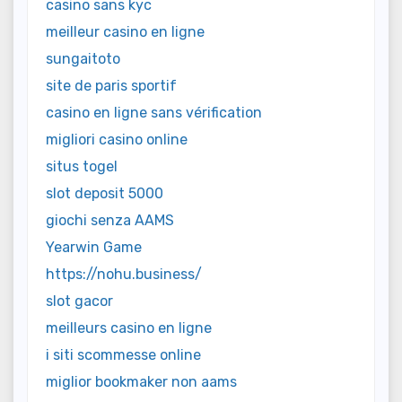
casino sans kyc
meilleur casino en ligne
sungaitoto
site de paris sportif
casino en ligne sans vérification
migliori casino online
situs togel
slot deposit 5000
giochi senza AAMS
Yearwin Game
https://nohu.business/
slot gacor
meilleurs casino en ligne
i siti scommesse online
miglior bookmaker non aams