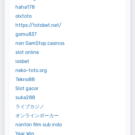
haha178
olxtoto
https://totobet.net/
gomu837
non GamStop casinos
slot online
iosbet
neko-toto.org
Tekno88
Slot gacor
suka288
ライブカジノ
オンラインポーカー
nonton film sub indo
Yaar Win