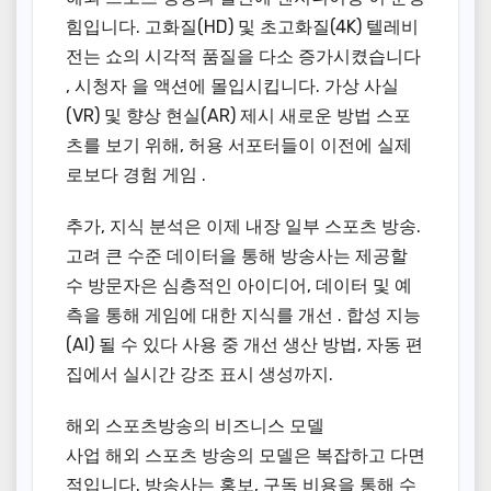
힘입니다. 고화질(HD) 및 초고화질(4K) 텔레비
전는 쇼의 시각적 품질을 다소 증가시켰습니다
, 시청자 을 액션에 몰입시킵니다. 가상 사실
(VR) 및 향상 현실(AR) 제시 새로운 방법 스포
츠를 보기 위해, 허용 서포터들이 이전에 실제
로보다 경험 게임 .
추가, 지식 분석은 이제 내장 일부 스포츠 방송.
고려 큰 수준 데이터을 통해 방송사는 제공할
수 방문자은 심층적인 아이디어, 데이터 및 예
측을 통해 게임에 대한 지식를 개선 . 합성 지능
(AI) 될 수 있다 사용 중 개선 생산 방법, 자동 편
집에서 실시간 강조 표시 생성까지.
해외 스포츠방송의 비즈니스 모델
사업 해외 스포츠 방송의 모델은 복잡하고 다면
적입니다. 방송사는 홍보, 구독 비용을 통해 수