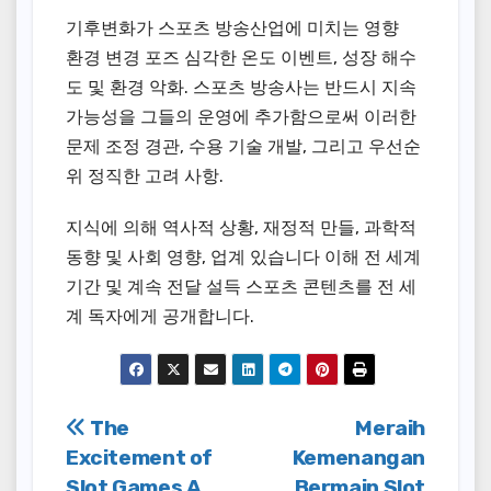
기후변화가 스포츠 방송산업에 미치는 영향
환경 변경 포즈 심각한 온도 이벤트, 성장 해수
도 및 환경 악화. 스포츠 방송사는 반드시 지속
가능성을 그들의 운영에 추가함으로써 이러한
문제 조정 경관, 수용 기술 개발, 그리고 우선순
위 정직한 고려 사항.
지식에 의해 역사적 상황, 재정적 만들, 과학적
동향 및 사회 영향, 업계 있습니다 이해 전 세계
기간 및 계속 전달 설득 스포츠 콘텐츠를 전 세
계 독자에게 공개합니다.
Post
The
Meraih
Excitement of
Kemenangan
navigation
Slot Games A
Bermain Slot