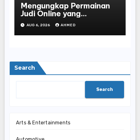
Mengungkap Permainan
Judi Online yang
Terselubung
AUG 6, 2026
AHMED
Search
Search
Arts & Entertainments
Automotive