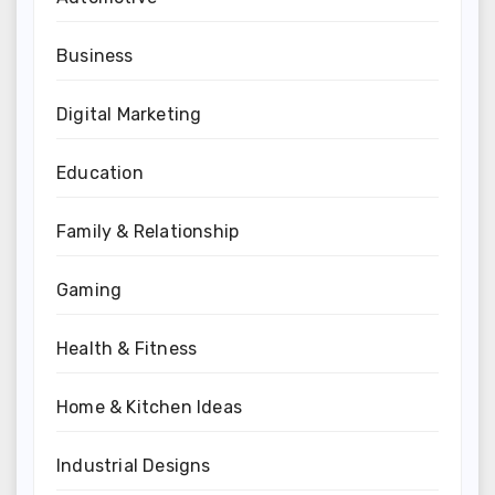
Business
Digital Marketing
Education
Family & Relationship
Gaming
Health & Fitness
Home & Kitchen Ideas
Industrial Designs