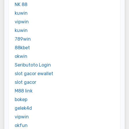
NK 88
kuwin
vipwin
kuwin
789win
88kbet
okwin
Seributoto Login
slot gacor ewallet
slot gacor
M88 link
bokep
gelek4d
vipwin
okfun