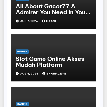
All About Gacor77 A
Admirer You Need In Your
Corner
AUG 7, 2026
HAANI
GAMING
Slot Game Online Akses
Mudah Platform
AUG 6, 2026
SHARP_EYE
GAMING