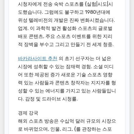
시청자에게 전송 숙박 스포츠를 {실험|시도|시
도했습니다. 그럼에도 불구하고 1980년대에
위성 텔레비전의 개발은 진짜 변화시켰습니다.
업계. 이 과학적 발견 활성화 스포츠의 글로벌
배포 콘텐츠, 주요 스포츠 이벤트를 위한 지리
적 장벽을 부수고 그리고 만들기 전 세계 청중.
바카라사이트 추천
의 초기 선구자는 더 넓은
시장에 성취할 수 있는 잠재력 경험. 소셜 미디
어 또한 제공된 증가 새로운 기술 스포츠 영향
력 있는 사람들과 콘텐츠 창작자는 지지자를 형
성할 수 있는 에너지를 가지고 있는 사람들입니
다. 감정 및 드라이브 시청률.
경제 강국
해외 스포츠 방송은 수십억 달러 규모의 시장으
로 바뀌었으며, 인물, 리그, {를 관장하는 스포