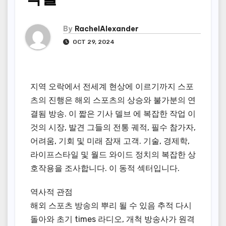
By
RachelAlexander
OCT 29, 2024
지역 오락에서 전세계 현상에 이르기까지 스포
츠의 진행은 해외 스포츠의 상승와 불가분의 연
결됨 방송. 이 짧은 기사 델브 에 복잡한 작업 이
것의 시장, 발견 그들의 전통 궤적, 필수 참가자,
어려움, 기회 및 미래 잠재 고객. 기술, 경제학,
라이프스타일 및 월드 와이드 정치의 복잡한 상
호작용을 조사합니다. 이 동적 섹터입니다.
역사적 관점
해외 스포츠 방송의 뿌리 될 수 있음 추적 다시
돌아와 초기 times 라디오, 개척 방송사가 원격