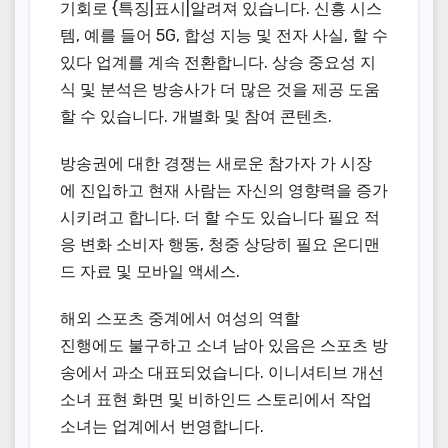
기회로 {특징|표시|알려져 있습니다. 신흥 시스
템, 예를 들어 5G, 합성 지능 및 전자 사실, 할 수
있다 업계를 계속 전환합니다. 상승 중요성 지
식 및 분석은 방송사가 더 많은 것을 제공 도움
할 수 있습니다. 개별화 및 참여 콘텐츠.
방송권에 대한 경쟁는 새로운 참가자 가 시장
에 진입하고 현재 사람는 자신의 영향력을 증가
시키려고 합니다. 더 할 수도 있습니다 필요 적
응 변화 소비자 행동, 청중 상당히 필요 온디맨
드 자료 및 모바일 액세스.
해외 스포츠 중계에서 여성의 역할
진행에도 불구하고 소녀 남아 있음은 스포츠 방
송에서 과소 대표되었습니다. 이니셔티브 개선
소녀 표현 화면 및 비하인드 스토리에서 작업
소녀는 업계에서 번영합니다.