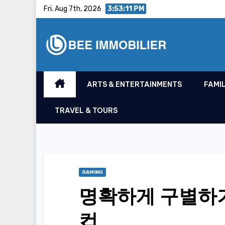
Skip
Fri. Aug 7th, 2026
3:53:12 PM
to
content
ARTS & ENTERTAINMENTS
FAMIL
TRAVEL & TOURS
GAMING
명확하게 구별하기
컵