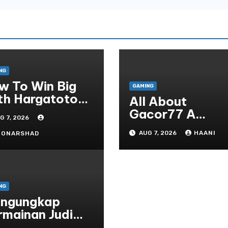
NG
w To Win Big
GAMING
th Hargatoto
All About
sted Strategies
Gacor77 A
G 7, 2026
r Beginners
Admirer You Ne
AUG 7, 2026
HAANI
OONARSHAD
In Your Corner
NG
ngungkap
rmainan Judi
line yang