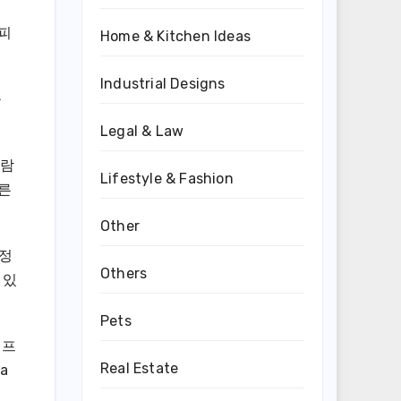
 피
Home & Kitchen Ideas
Industrial Designs
를
Legal & Law
사람
Lifestyle & Fashion
다른
Other
 정
Others
 있
Pets
 프
Real Estate
a