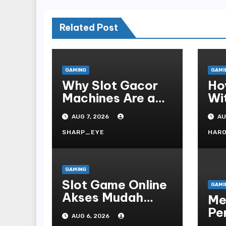
Related Post
GAMING
GAMI
Why Slot Gacor
Ho
Machines Are a
Wi
Gamer s Favorite
Te
AUG 7, 2026
AU
Fo
SHARP_EYE
HAR
GAMING
Slot Game Online
GAMI
Akses Mudah
Me
Platform
Pe
AUG 6, 2026
On