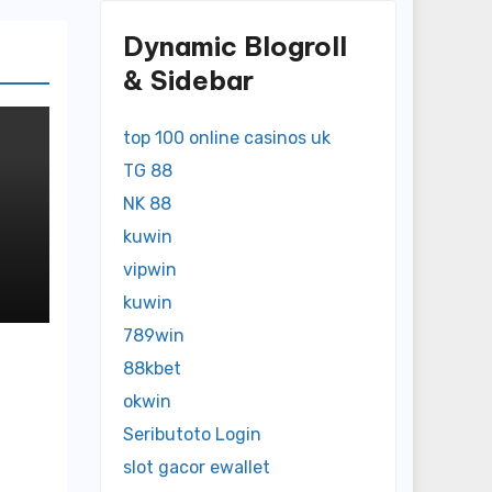
Dynamic Blogroll
& Sidebar
top 100 online casinos uk
TG 88
NK 88
kuwin
ed
vipwin
kuwin
789win
88kbet
okwin
Seributoto Login
slot gacor ewallet