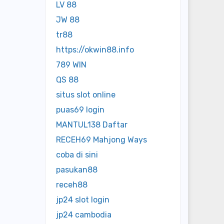
LV 88
JW 88
tr88
https://okwin88.info
789 WIN
QS 88
situs slot online
puas69 login
MANTUL138 Daftar
RECEH69 Mahjong Ways
coba di sini
pasukan88
receh88
jp24 slot login
jp24 cambodia