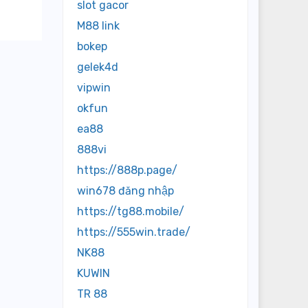
slot gacor
M88 link
bokep
gelek4d
vipwin
okfun
ea88
888vi
https://888p.page/
win678 đăng nhập
https://tg88.mobile/
https://555win.trade/
NK88
KUWIN
TR 88