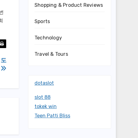
Shopping & Product Reviews
2번
희
Sports
Technology
Travel & Tours
 도
형
dotaslot
slot 88
tokek win
Teen Patti Bliss