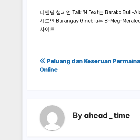
디펜딩 챔피언 Talk 'N Text는 Barako B
시드인 Barangay Ginebra는 B-Meg-M
사이트
Post
Peluang dan Keseruan Permaina
Online
navigation
By
ahead_time