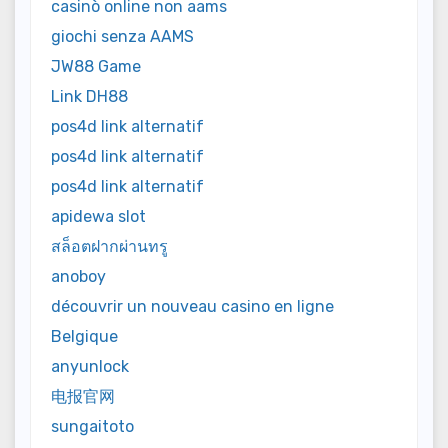
casinò online non aams
giochi senza AAMS
JW88 Game
Link DH88
pos4d link alternatif
pos4d link alternatif
pos4d link alternatif
apidewa slot
สล็อตฝากผ่านทรู
anoboy
découvrir un nouveau casino en ligne
Belgique
anyunlock
电报官网
sungaitoto