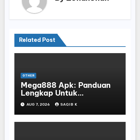
Related Post
OTHER
Mega888 Apk: Panduan
Lengkap Untuk
Mengunduh, Instalasi, Dan
AUG 7, 2026
SAQIB K
Bermain Slot Online
Terpopuler