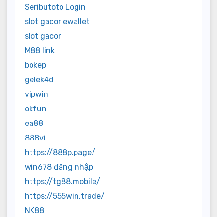
Seributoto Login
slot gacor ewallet
slot gacor
M88 link
bokep
gelek4d
vipwin
okfun
ea88
888vi
https://888p.page/
win678 đăng nhập
https://tg88.mobile/
https://555win.trade/
NK88