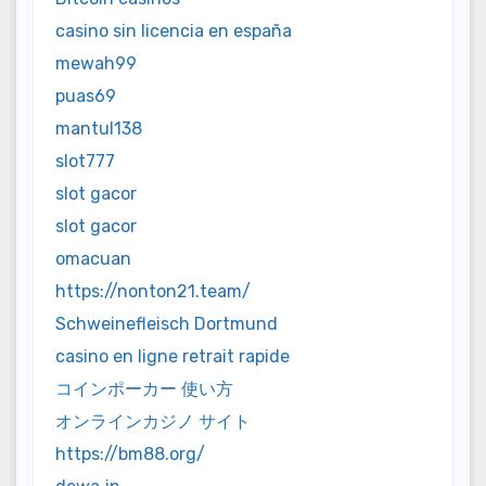
casino sin licencia en españa
mewah99
puas69
mantul138
slot777
slot gacor
slot gacor
omacuan
https://nonton21.team/
Schweinefleisch Dortmund
casino en ligne retrait rapide
コインポーカー 使い方
オンラインカジノ サイト
https://bm88.org/