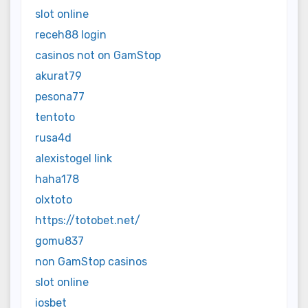
slot online
receh88 login
casinos not on GamStop
akurat79
pesona77
tentoto
rusa4d
alexistogel link
haha178
olxtoto
https://totobet.net/
gomu837
non GamStop casinos
slot online
iosbet