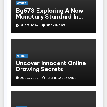
OTHER
Bg678 Exploring A New
Monetary Standard In
Bodoni Online
AUG 7, 2026
SEOKING03
Entertainment
OTHER
Uncover Innocent Online
Drawing Secrets
AUG 6, 2026
RACHELALEXANDER