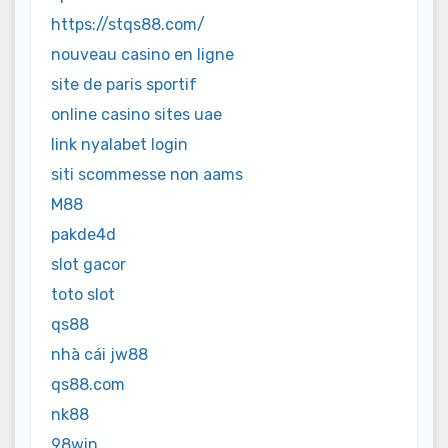
https://stqs88.com/
nouveau casino en ligne
site de paris sportif
online casino sites uae
link nyalabet login
siti scommesse non aams
M88
pakde4d
slot gacor
toto slot
qs88
nhà cái jw88
qs88.com
nk88
98win