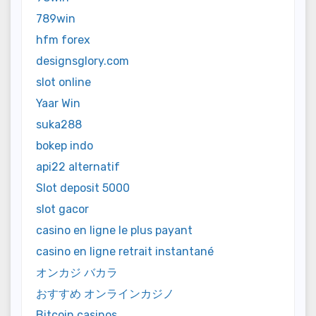
789win
hfm forex
designsglory.com
slot online
Yaar Win
suka288
bokep indo
api22 alternatif
Slot deposit 5000
slot gacor
casino en ligne le plus payant
casino en ligne retrait instantané
オンカジ バカラ
おすすめ オンラインカジノ
Bitcoin casinos