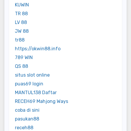
KUWIN
TR 88
LV 88
JW 88
tr88
https://okwin88.info
789 WIN
QS 88
situs slot online
puas69 login
MANTUL138 Daftar
RECEH69 Mahjong Ways
coba di sini
pasukan88
receh88