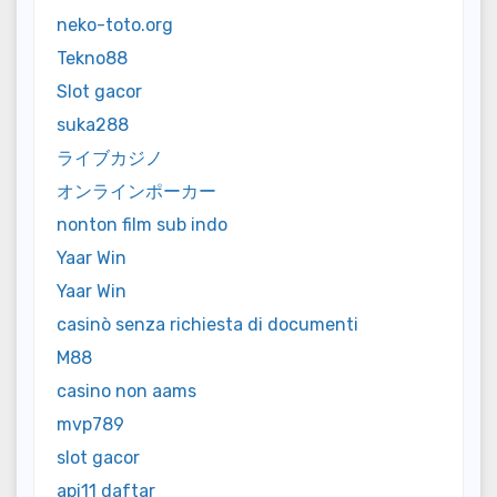
neko-toto.org
Tekno88
Slot gacor
suka288
ライブカジノ
オンラインポーカー
nonton film sub indo
Yaar Win
Yaar Win
casinò senza richiesta di documenti
M88
casino non aams
mvp789
slot gacor
api11 daftar