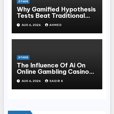
OTHER
Why Gamified Hypothesis
Tests Beat Traditional
Meditate Methods
AUG 6, 2026
AHMED
OTHER
The Influence Of Ai On
Online Gambling Casino
Experiences
AUG 6, 2026
SAQIB K