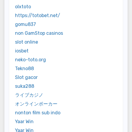
olxtoto
https://totobet.net/
gomu837
non GamStop casinos
slot online
iosbet
neko-toto.org
Tekno88
Slot gacor
suka288
ライブカジノ
オンラインポーカー
nonton film sub indo
Yaar Win
Yaar Win