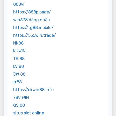
888vi
https://888p.page/
win678 đăng nhập
https://tg88.mobile/
https://555win.trade/
NK88
KUWIN
TR 88
LV 88
JW 88
tr88
https://okwin88.info
789 WIN
QS 88
situs slot online