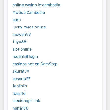
online casino in cambodia
Mw365 Cambodia
porn
lucky twice online
mewah99
foya88
slot online
receh88 login
casinos not on GamStop
akurat79
pesona77
tentoto
rusa4d
alexistogel link
haha178