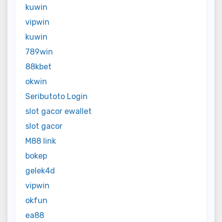
kuwin
vipwin
kuwin
789win
88kbet
okwin
Seributoto Login
slot gacor ewallet
slot gacor
M88 link
bokep
gelek4d
vipwin
okfun
ea88