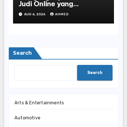
Judi Online yang
Terselubung
AUG 6, 2026
AHMED
Search
Search
Arts & Entertainments
Automotive