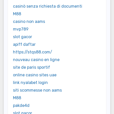
casinò senza richiesta di documenti
M88
casino non aams
mvp789
slot gacor
api11 daftar
https://stqs88.com/
nouveau casino en ligne
site de paris sportif
online casino sites uae
link nyalabet login
siti scommesse non aams
M88
pakde4d
slot gacor