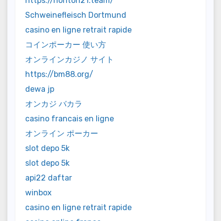
https://nonton21.team/
Schweinefleisch Dortmund
casino en ligne retrait rapide
コインポーカー 使い方
オンラインカジノ サイト
https://bm88.org/
dewa jp
オンカジ バカラ
casino francais en ligne
オンライン ポーカー
slot depo 5k
slot depo 5k
api22 daftar
winbox
casino en ligne retrait rapide