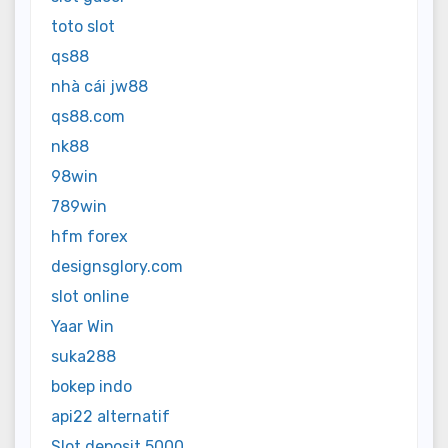
toto slot
qs88
nhà cái jw88
qs88.com
nk88
98win
789win
hfm forex
designsglory.com
slot online
Yaar Win
suka288
bokep indo
api22 alternatif
Slot deposit 5000