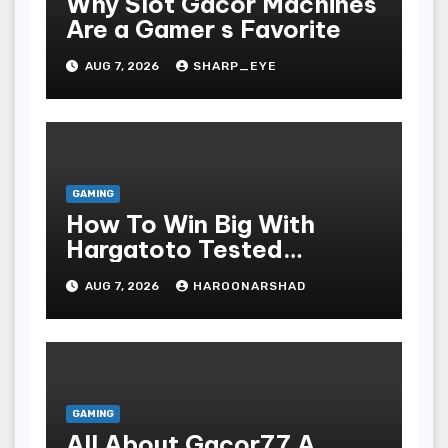
Why Slot Gacor Machines
Are a Gamer s Favorite
AUG 7, 2026
SHARP_EYE
GAMING
How To Win Big With
Hargatoto Tested
Strategies For Beginners
AUG 7, 2026
HAROONARSHAD
GAMING
All About Gacor77 A