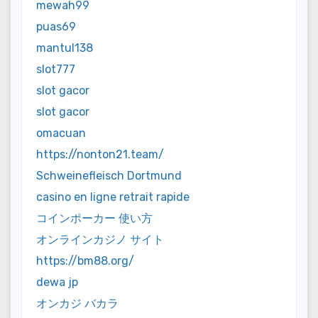
mewah99
puas69
mantul138
slot777
slot gacor
slot gacor
omacuan
https://nonton21.team/
Schweinefleisch Dortmund
casino en ligne retrait rapide
コインポーカー 使い方
オンラインカジノ サイト
https://bm88.org/
dewa jp
オンカジ バカラ