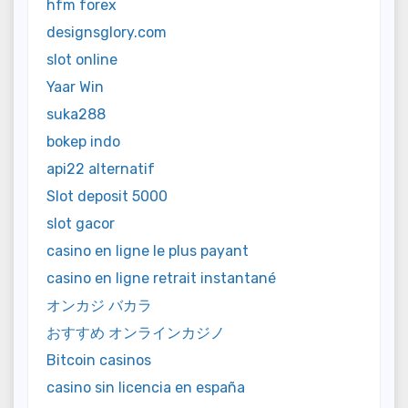
hfm forex
designsglory.com
slot online
Yaar Win
suka288
bokep indo
api22 alternatif
Slot deposit 5000
slot gacor
casino en ligne le plus payant
casino en ligne retrait instantané
オンカジ バカラ
おすすめ オンラインカジノ
Bitcoin casinos
casino sin licencia en españa