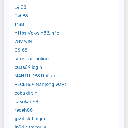
LV 88
JW 88
tr88
https://okwin88.info
789 WIN
QS 88
situs slot online
puas69 login
MANTUL138 Daftar
RECEH69 Mahjong Ways
coba di sini
pasukan88
receh88
jp24 slot login
jp24 cambodia