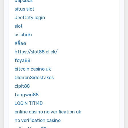
depobos
situs slot
JeetCity login
slot
asiahoki
สล็อต
https://slot88.click/
foya88
bitcoin casino uk
OldironSidesfakes
cipit88
fangwin88
LOGIN TITI4D
online casino no verification uk
no verification casino