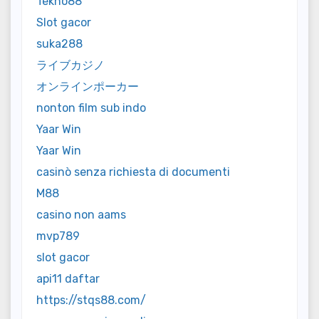
Tekno88
Slot gacor
suka288
ライブカジノ
オンラインポーカー
nonton film sub indo
Yaar Win
Yaar Win
casinò senza richiesta di documenti
M88
casino non aams
mvp789
slot gacor
api11 daftar
https://stqs88.com/