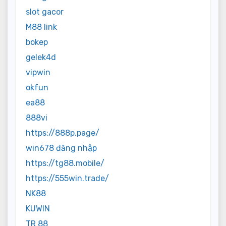
slot gacor
M88 link
bokep
gelek4d
vipwin
okfun
ea88
888vi
https://888p.page/
win678 đăng nhập
https://tg88.mobile/
https://555win.trade/
NK88
KUWIN
TR 88