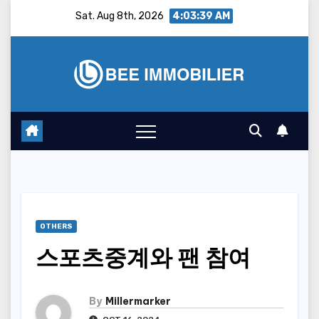
Skip
Sat. Aug 8th, 2026
4:03:40 AM
to
content
OTHERS
스포츠중계와 팬 참여
By
Millermarker