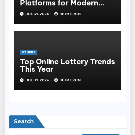
Platforms for Modern
Players
JUL 31, 2026
BEIMERCM
OTHERS
Top Online Lottery Trends
This Year
JUL 31, 2026
BEIMERCM
Search