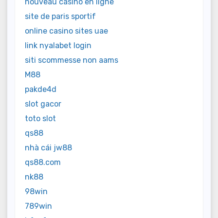
nouveau casino en ligne
site de paris sportif
online casino sites uae
link nyalabet login
siti scommesse non aams
M88
pakde4d
slot gacor
toto slot
qs88
nhà cái jw88
qs88.com
nk88
98win
789win