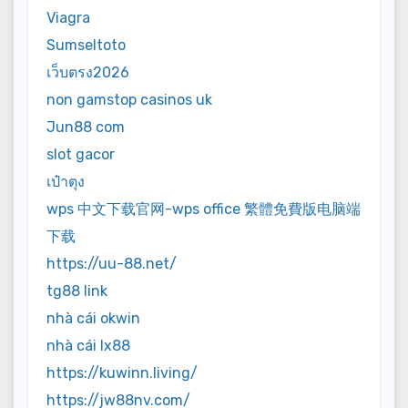
Viagra
Sumseltoto
เว็บตรง2026
non gamstop casinos uk
Jun88 com
slot gacor
เป๋าตุง
wps 中文下载官网-wps office 繁體免費版电脑端
下载
https://uu-88.net/
tg88 link
nhà cái okwin
nhà cái lx88
https://kuwinn.living/
https://jw88nv.com/