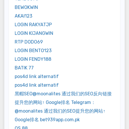
BEWOKWIN
AKAI123
LOGIN RAKYATJP
LOGIN KIJANGWIN
RTP DODO69
LOGIN BENTO123
LOGIN FENDY188
BATIK 77
pos4d link alternatif
pos4d link alternatif
黑帽SEO@moonalites 通过我们的SEO反向链接
提升您的网站↑ Google排名 Telegram：
@moonalites 通过我们的SEO提升您的网站↑
Google排名 bet939app.com.pk
QS 88