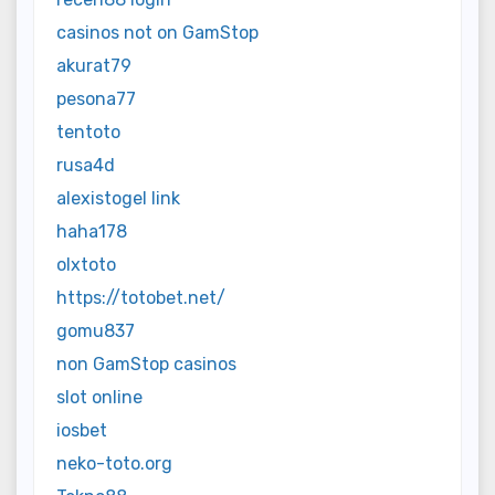
casinos not on GamStop
akurat79
pesona77
tentoto
rusa4d
alexistogel link
haha178
olxtoto
https://totobet.net/
gomu837
non GamStop casinos
slot online
iosbet
neko-toto.org