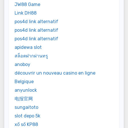
JW88 Game
Link DH88
pos4d link alternatif
pos4d link alternatif
pos4d link alternatif
apidewa slot
สล็อตฝากผ่านทรู
anoboy
découvrir un nouveau casino en ligne
Belgique
anyunlock
电报官网
sungaitoto
slot depo 5k
xổ số KP88