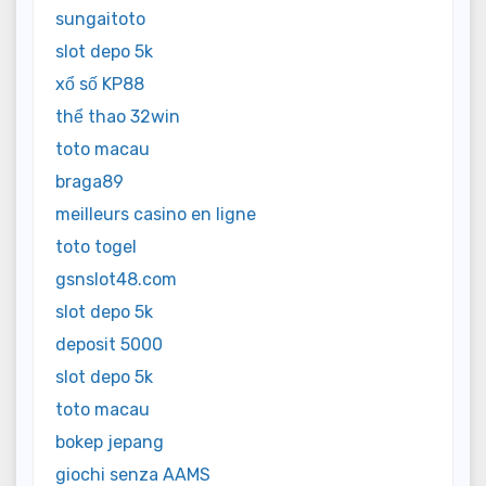
sungaitoto
slot depo 5k
xổ số KP88
thể thao 32win
toto macau
braga89
meilleurs casino en ligne
toto togel
gsnslot48.com
slot depo 5k
deposit 5000
slot depo 5k
toto macau
bokep jepang
giochi senza AAMS