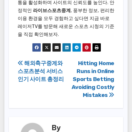
통을 활성화하며 사이트의 신뢰도를 높인다. 안
정적인
라이브스포츠중계
, 풍부한 정보, 편리한
이용 환경을 모두 경험하고 싶다면 지금 바로
레이저TV를 방문해 새로운 스포츠 시청의 기준
을 직접 확인해보자.
Post
해외축구중계와
Hitting Home
스포츠분석 서비스
Runs in Online
navigation
인기 사이트 총정리
Sports Betting
Avoiding Costly
Mistakes
By