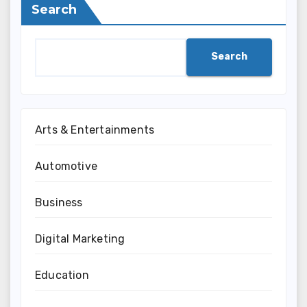
Search
Search
Arts & Entertainments
Automotive
Business
Digital Marketing
Education