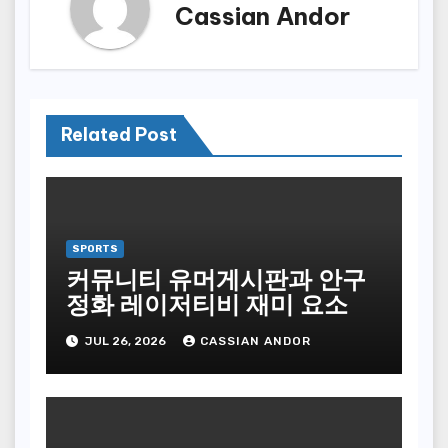
Cassian Andor
Related Post
SPORTS
커뮤니티 유머게시판과 안구
정화 레이저티비 재미 요소
JUL 26, 2026
CASSIAN ANDOR