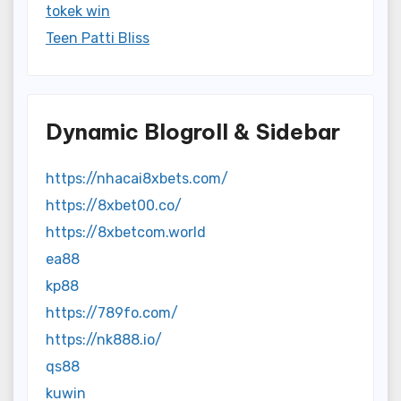
tokek win
Teen Patti Bliss
Dynamic Blogroll & Sidebar
https://nhacai8xbets.com/
https://8xbet00.co/
https://8xbetcom.world
ea88
kp88
https://789fo.com/
https://nk888.io/
qs88
kuwin