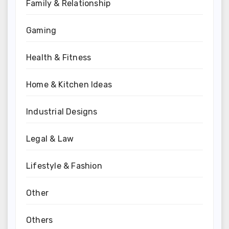
Family & Relationship
Gaming
Health & Fitness
Home & Kitchen Ideas
Industrial Designs
Legal & Law
Lifestyle & Fashion
Other
Others