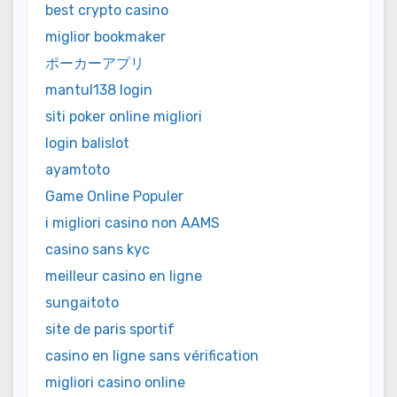
best crypto casino
miglior bookmaker
ポーカーアプリ
mantul138 login
siti poker online migliori
login balislot
ayamtoto
Game Online Populer
i migliori casino non AAMS
casino sans kyc
meilleur casino en ligne
sungaitoto
site de paris sportif
casino en ligne sans vérification
migliori casino online