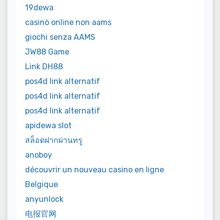
19dewa
casinò online non aams
giochi senza AAMS
JW88 Game
Link DH88
pos4d link alternatif
pos4d link alternatif
pos4d link alternatif
apidewa slot
สล็อตฝากผ่านทรู
anoboy
découvrir un nouveau casino en ligne
Belgique
anyunlock
电报官网