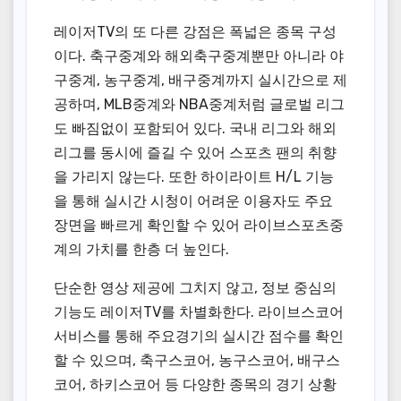
레이저TV의 또 다른 강점은 폭넓은 종목 구성
이다. 축구중계와 해외축구중계뿐만 아니라 야
구중계, 농구중계, 배구중계까지 실시간으로 제
공하며, MLB중계와 NBA중계처럼 글로벌 리그
도 빠짐없이 포함되어 있다. 국내 리그와 해외
리그를 동시에 즐길 수 있어 스포츠 팬의 취향
을 가리지 않는다. 또한 하이라이트 H/L 기능
을 통해 실시간 시청이 어려운 이용자도 주요
장면을 빠르게 확인할 수 있어 라이브스포츠중
계의 가치를 한층 더 높인다.
단순한 영상 제공에 그치지 않고, 정보 중심의
기능도 레이저TV를 차별화한다. 라이브스코어
서비스를 통해 주요경기의 실시간 점수를 확인
할 수 있으며, 축구스코어, 농구스코어, 배구스
코어, 하키스코어 등 다양한 종목의 경기 상황