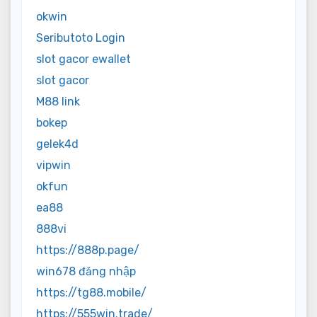
okwin
Seributoto Login
slot gacor ewallet
slot gacor
M88 link
bokep
gelek4d
vipwin
okfun
ea88
888vi
https://888p.page/
win678 đăng nhập
https://tg88.mobile/
https://555win.trade/