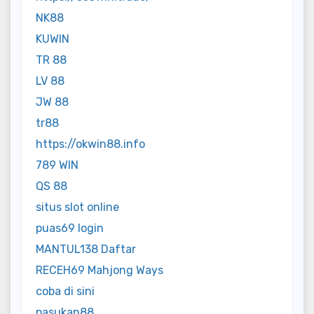
NK88
KUWIN
TR 88
LV 88
JW 88
tr88
https://okwin88.info
789 WIN
QS 88
situs slot online
puas69 login
MANTUL138 Daftar
RECEH69 Mahjong Ways
coba di sini
pasukan88