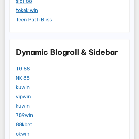
slot 88
tokek win
Teen Patti Bliss
Dynamic Blogroll & Sidebar
TG 88
NK 88
kuwin
vipwin
kuwin
789win
88kbet
okwin