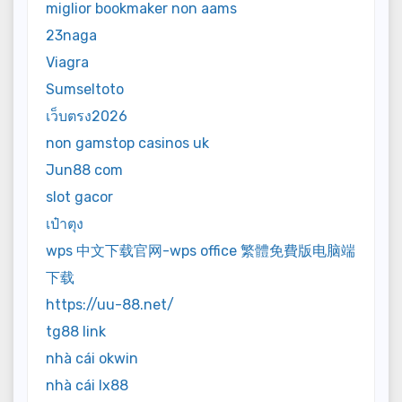
miglior bookmaker non aams
23naga
Viagra
Sumseltoto
เว็บตรง2026
non gamstop casinos uk
Jun88 com
slot gacor
เป๋าตุง
wps 中文下载官网-wps office 繁體免費版电脑端
下载
https://uu-88.net/
tg88 link
nhà cái okwin
nhà cái lx88