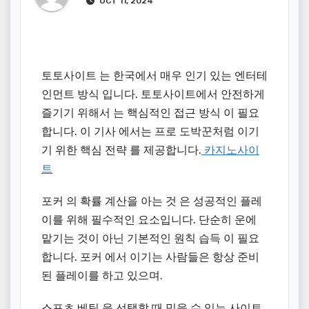
OCT 11, 2024
토토사이트 는 한국에서 매우 인기 있는 엔터테
인먼트 방식 입니다. 토토사이트에서 안전하게
즐기기 위해서 는 핵심적인 접근 방식 이 필요
합니다. 이 기사 에서는 프로 도박꾼처럼 이기
기 위한 핵심 전략 를 제공합니다.
카지노사이
트
포커 의 확률 계산을 아는 것 은 성공적인 플레
이를 위해 필수적인 요소입니다. 단순히 운에
맡기는 것이 아닌 기본적인 원칙 습득 이 필요
합니다. 포커 에서 이기는 사람들은 항상 준비
된 플레이를 하고 있으며.
스포츠 베팅 을 선택할 때 믿을 수 있는 사이트