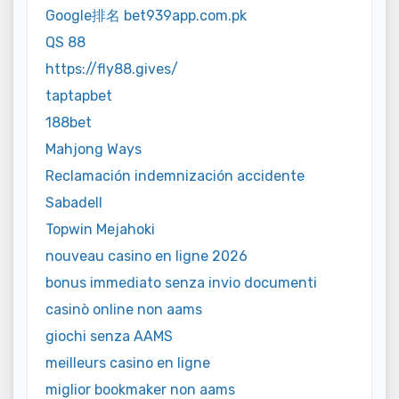
Google排名 bet939app.com.pk
QS 88
https://fly88.gives/
taptapbet
188bet
Mahjong Ways
Reclamación indemnización accidente
Sabadell
Topwin Mejahoki
nouveau casino en ligne 2026
bonus immediato senza invio documenti
casinò online non aams
giochi senza AAMS
meilleurs casino en ligne
miglior bookmaker non aams