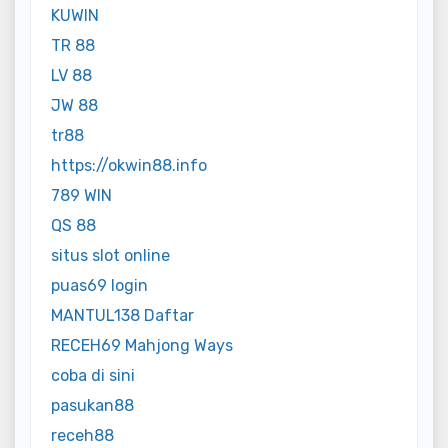
KUWIN
TR 88
LV 88
JW 88
tr88
https://okwin88.info
789 WIN
QS 88
situs slot online
puas69 login
MANTUL138 Daftar
RECEH69 Mahjong Ways
coba di sini
pasukan88
receh88