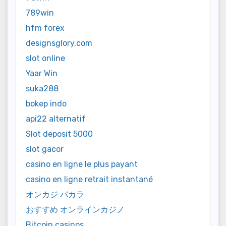
789win
hfm forex
designsglory.com
slot online
Yaar Win
suka288
bokep indo
api22 alternatif
Slot deposit 5000
slot gacor
casino en ligne le plus payant
casino en ligne retrait instantané
オンカジ バカラ
おすすめ オンラインカジノ
Bitcoin casinos