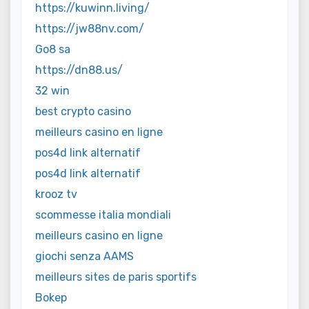
https://kuwinn.living/
https://jw88nv.com/
Go8 sa
https://dn88.us/
32 win
best crypto casino
meilleurs casino en ligne
pos4d link alternatif
pos4d link alternatif
krooz tv
scommesse italia mondiali
meilleurs casino en ligne
giochi senza AAMS
meilleurs sites de paris sportifs
Bokep