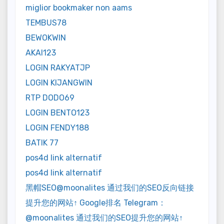
miglior bookmaker non aams
TEMBUS78
BEWOKWIN
AKAI123
LOGIN RAKYATJP
LOGIN KIJANGWIN
RTP DODO69
LOGIN BENTO123
LOGIN FENDY188
BATIK 77
pos4d link alternatif
pos4d link alternatif
黑帽SEO@moonalites 通过我们的SEO反向链接
提升您的网站↑ Google排名 Telegram：
@moonalites 通过我们的SEO提升您的网站↑