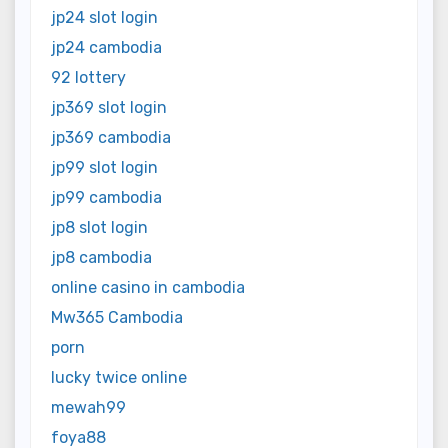
jp24 slot login
jp24 cambodia
92 lottery
jp369 slot login
jp369 cambodia
jp99 slot login
jp99 cambodia
jp8 slot login
jp8 cambodia
online casino in cambodia
Mw365 Cambodia
porn
lucky twice online
mewah99
foya88