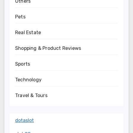
Others
Pets
Real Estate
Shopping & Product Reviews
Sports
Technology
Travel & Tours
dotaslot