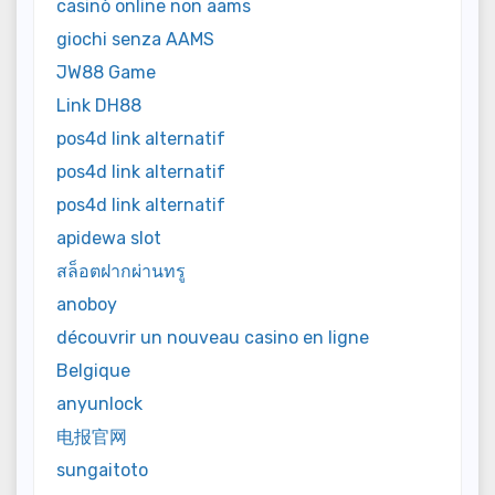
casinò online non aams
giochi senza AAMS
JW88 Game
Link DH88
pos4d link alternatif
pos4d link alternatif
pos4d link alternatif
apidewa slot
สล็อตฝากผ่านทรู
anoboy
découvrir un nouveau casino en ligne
Belgique
anyunlock
电报官网
sungaitoto