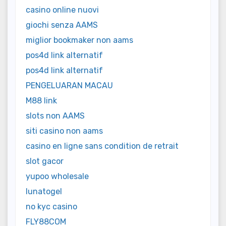
casino online nuovi
giochi senza AAMS
miglior bookmaker non aams
pos4d link alternatif
pos4d link alternatif
PENGELUARAN MACAU
M88 link
slots non AAMS
siti casino non aams
casino en ligne sans condition de retrait
slot gacor
yupoo wholesale
lunatogel
no kyc casino
FLY88COM