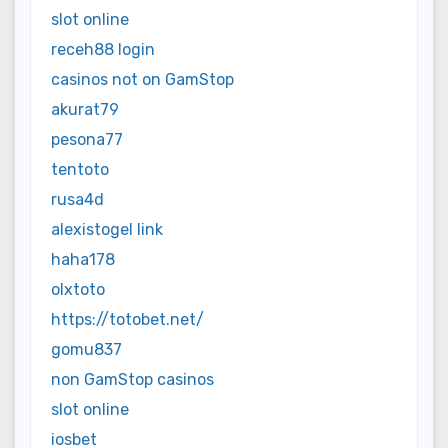
slot online
receh88 login
casinos not on GamStop
akurat79
pesona77
tentoto
rusa4d
alexistogel link
haha178
olxtoto
https://totobet.net/
gomu837
non GamStop casinos
slot online
iosbet