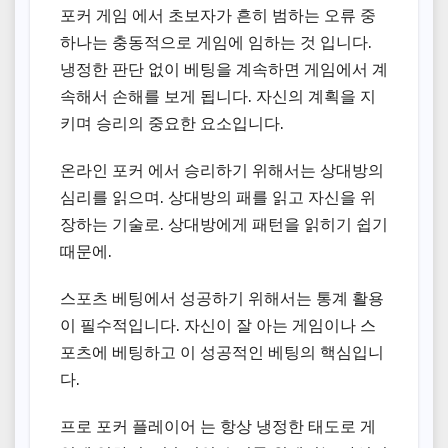
포커 게임 에서 초보자가 흔히 범하는 오류 중
하나는 충동적으로 게임에 임하는 것 입니다.
냉정한 판단 없이 베팅을 계속하면 게임에서 계
속해서 손해를 보게 됩니다. 자신의 계획을 지
키며 승리의 중요한 요소입니다.
온라인 포커 에서 승리하기 위해서는 상대방의
심리를 읽으며. 상대방의 패를 읽고 자신을 위
장하는 기술로. 상대방에게 패턴을 읽히기 쉽기
때문에.
스포츠 베팅에서 성공하기 위해서는 통계 활용
이 필수적입니다. 자신이 잘 아는 게임이나 스
포츠에 베팅하고 이 성공적인 베팅의 핵심입니
다.
프로 포커 플레이어 는 항상 냉정한 태도로 게