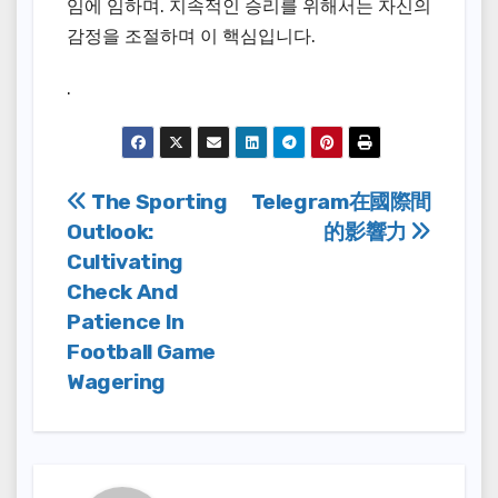
임에 임하며. 지속적인 승리를 위해서는 자신의
감정을 조절하며 이 핵심입니다.
.
Post
The Sporting
Telegram在國際間
Outlook:
的影響力
navigation
Cultivating
Check And
Patience In
Football Game
Wagering