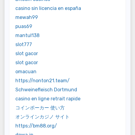
casino sin licencia en españa
mewah99
puas69
mantul138
slot777
slot gacor
slot gacor
omacuan
https://nonton21.team/
Schweinefleisch Dortmund
casino en ligne retrait rapide
コインポーカー 使い方
オンラインカジノ サイト
https://bm88.org/
dewa jp