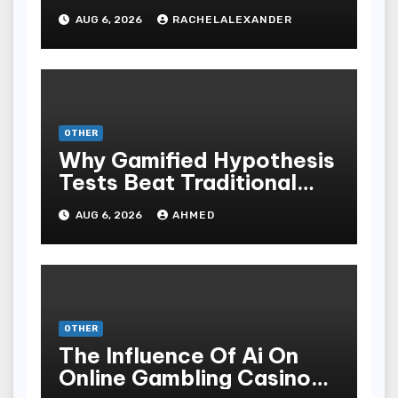
AUG 6, 2026
RACHELALEXANDER
OTHER
Why Gamified Hypothesis
Tests Beat Traditional
Meditate Methods
AUG 6, 2026
AHMED
OTHER
The Influence Of Ai On
Online Gambling Casino