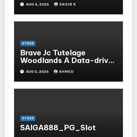
Experiences
AUG 6, 2026
SAQIB K
OTHER
Brave Jc Tutelage
Woodlands A Data-driven
Dissection
AUG 5, 2026
AHMED
OTHER
SAIGA888_PG_Slot