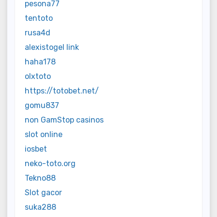
pesona77
tentoto
rusa4d
alexistogel link
haha178
olxtoto
https://totobet.net/
gomu837
non GamStop casinos
slot online
iosbet
neko-toto.org
Tekno88
Slot gacor
suka288