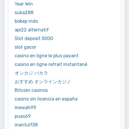
Yaar Win
suka288
bokep indo
api22 alternatif
Slot deposit 5000
slot gacor
casino en ligne le plus payant
casino en ligne retrait instantané
オンカジ バカラ
おすすめ オンラインカジノ
Bitcoin casinos
casino sin licencia en españa
mewah99
puas69
mantul138