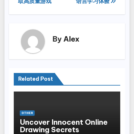
取高质量游戏
语言学习体验
navigation
By
Alex
Related Post
OTHER
Uncover Innocent Online
Drawing Secrets