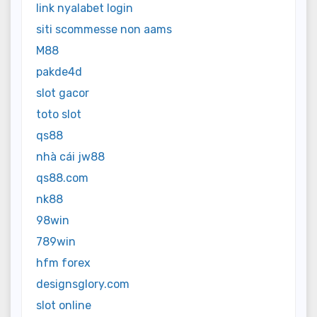
link nyalabet login
siti scommesse non aams
M88
pakde4d
slot gacor
toto slot
qs88
nhà cái jw88
qs88.com
nk88
98win
789win
hfm forex
designsglory.com
slot online