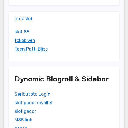
dotaslot
slot 88
tokek win
Teen Patti Bliss
Dynamic Blogroll & Sidebar
Seributoto Login
slot gacor ewallet
slot gacor
M88 link