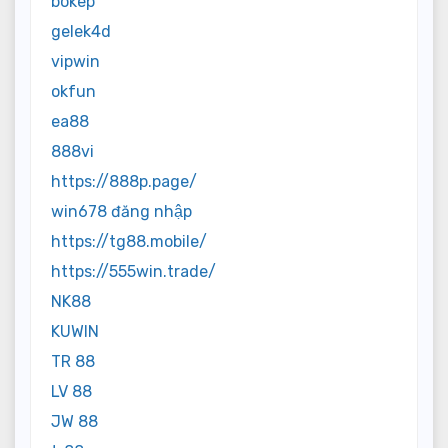
bokep
gelek4d
vipwin
okfun
ea88
888vi
https://888p.page/
win678 đăng nhập
https://tg88.mobile/
https://555win.trade/
NK88
KUWIN
TR 88
LV 88
JW 88