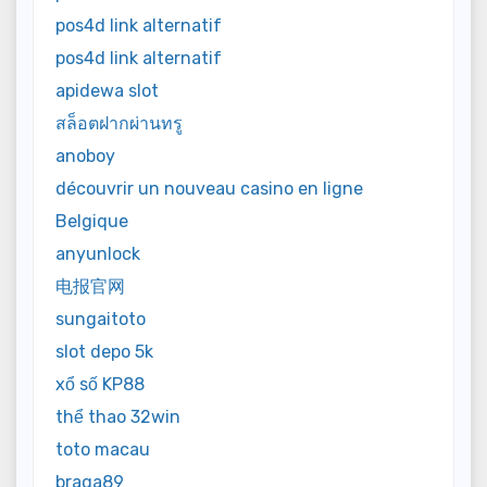
pos4d link alternatif
pos4d link alternatif
apidewa slot
สล็อตฝากผ่านทรู
anoboy
découvrir un nouveau casino en ligne
Belgique
anyunlock
电报官网
sungaitoto
slot depo 5k
xổ số KP88
thể thao 32win
toto macau
braga89