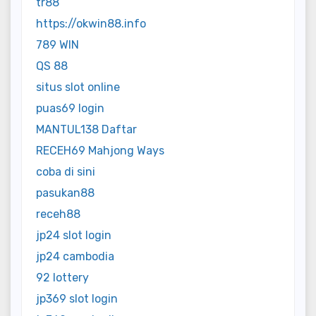
tr88
https://okwin88.info
789 WIN
QS 88
situs slot online
puas69 login
MANTUL138 Daftar
RECEH69 Mahjong Ways
coba di sini
pasukan88
receh88
jp24 slot login
jp24 cambodia
92 lottery
jp369 slot login