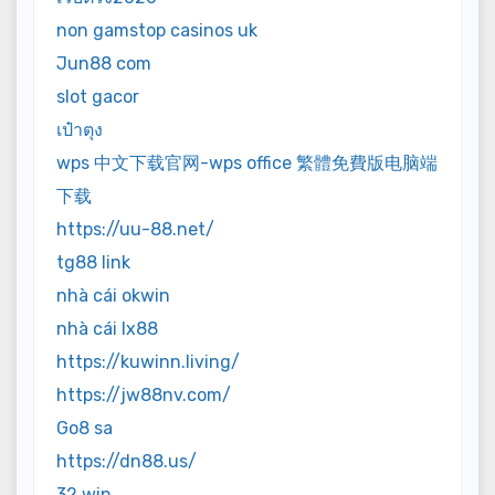
non gamstop casinos uk
Jun88 com
slot gacor
เป๋าตุง
wps 中文下载官网-wps office 繁體免費版电脑端
下载
https://uu-88.net/
tg88 link
nhà cái okwin
nhà cái lx88
https://kuwinn.living/
https://jw88nv.com/
Go8 sa
https://dn88.us/
32 win