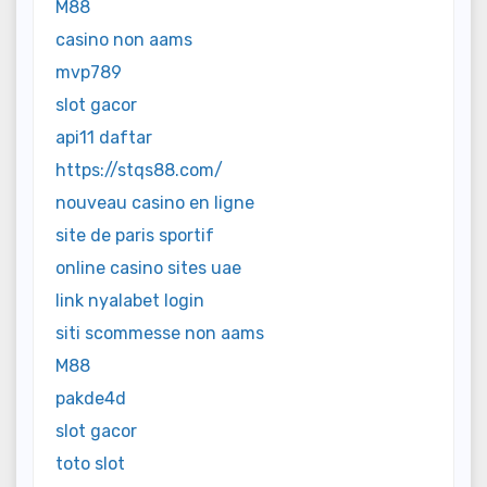
M88
casino non aams
mvp789
slot gacor
api11 daftar
https://stqs88.com/
nouveau casino en ligne
site de paris sportif
online casino sites uae
link nyalabet login
siti scommesse non aams
M88
pakde4d
slot gacor
toto slot