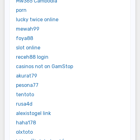
Mw365 Cambodia
porn
lucky twice online
mewah99
foya88
slot online
receh88 login
casinos not on GamStop
akurat79
pesona77
tentoto
rusa4d
alexistogel link
haha178
olxtoto