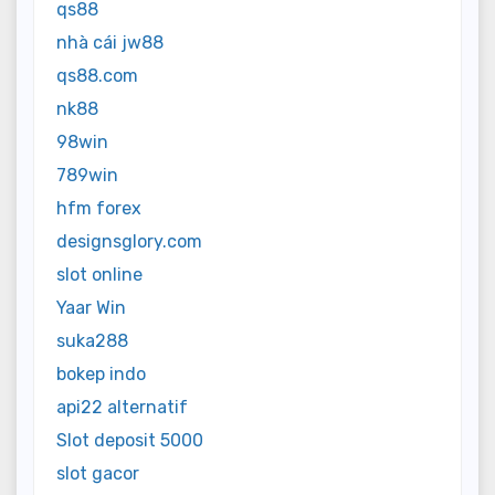
qs88
nhà cái jw88
qs88.com
nk88
98win
789win
hfm forex
designsglory.com
slot online
Yaar Win
suka288
bokep indo
api22 alternatif
Slot deposit 5000
slot gacor