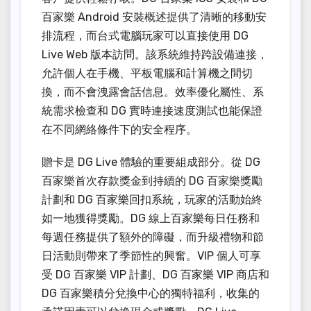
百家樂 Android 安裝概述提供了清晰的移動安
排流程，而台式電腦玩家可以直接使用 DG
Live Web 版本訪問。該系統維持跨設備連接，
允許個人在手機、平板電腦和計算機之間切
換，而不會洩露會話信息。效率優化屬性、系
統需求檢查和 DG 實時連接速度測試也能保證
在不同網絡條件下的安全程序。
贈卡是 DG Live 體驗的重要組成部分。從 DG
百家樂首次存款獎金到持續的 DG 百家樂獎勵
計劃和 DG 百家樂回扣系統，玩家的活動始終
如一地獲得獎勵。DG 線上百家樂每日任務和
每週任務提供了額外的障礙，而升級禮物和節
日活動則帶來了季節性的興奮。VIP 個人可享
受 DG 百家樂 VIP 計劃、DG 百家樂 VIP 商店和
DG 百家樂積分兌換中心的獨特福利，收集的