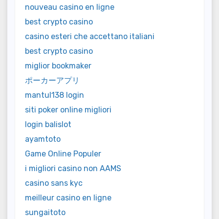
nouveau casino en ligne
best crypto casino
casino esteri che accettano italiani
best crypto casino
miglior bookmaker
ポーカーアプリ
mantul138 login
siti poker online migliori
login balislot
ayamtoto
Game Online Populer
i migliori casino non AAMS
casino sans kyc
meilleur casino en ligne
sungaitoto