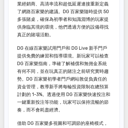
業經銷商、高清串流和超低延遲連接重新定義
了網路百家樂的建議。DG 百家樂隨時提供 50
多張賭桌，確保為初學者和知識淵博的玩家提
供身臨其境的環境，他們透過方便的設備尋找
真正的賭場活動。
DG 在線百家樂試用門戶和 DG Live 新手門戶
提供免費的練習和指導環境。新玩家可以檢查
DG 百家樂指南，準確了解補償和無佣金系統
有何不同，並在玩真正的賭注之前研究實時趨
勢。DG 百家樂初學者門戶網站敦促負責任的
資金管理，教導新手將每輪投資限制在總預算
計劃的 1-3%。透過使用 DG 百家樂快速投注和
一鍵重新投注等功能，玩家可以保持流暢的節
奏，而不會耗盡經濟。
借助 DG 百家樂多視圖和可調節的座椅模式，