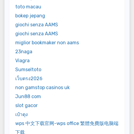
toto macau
bokep jepang
giochi senza AAMS
giochi senza AAMS
miglior bookmaker non aams
23naga
Viagra
Sumseltoto
เว็บตรง2026
non gamstop casinos uk
Jun88 com
slot gacor
เป๋าตุง
wps 中文下载官网-wps office 繁體免費版电脑端
下载