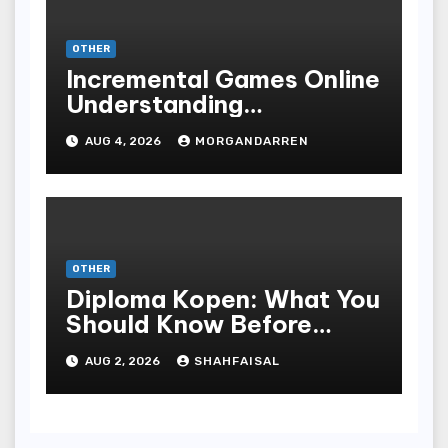
OTHER
Incremental Games Online
Understanding
Progressive Gameplay
AUG 4, 2026
MORGANDARREN
and Long-Term Rewards
OTHER
Diploma Kopen: What You
Should Know Before
Purchasing A Sheepskin
AUG 2, 2026
SHAHFAISAL