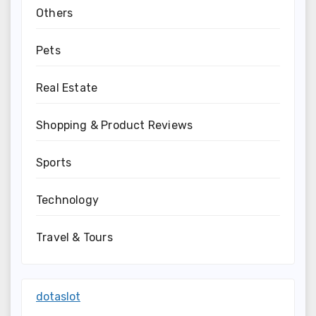
Others
Pets
Real Estate
Shopping & Product Reviews
Sports
Technology
Travel & Tours
dotaslot