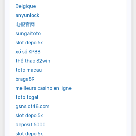
Belgique
anyunlock
电报官网
sungaitoto
slot depo 5k
xổ số KP88
thể thao 32win
toto macau
braga89
meilleurs casino en ligne
toto togel
gsnslot48.com
slot depo 5k
deposit 5000
slot depo 5k