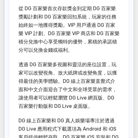
從 DG 百家樂首次存款獎金到定期 DG 百家樂
獎勵計劃和 DG 百家樂回扣系統，玩家的任務
始終如一地獲得獎勵。VIP 用戶通過 DG 百家
樂 VIP 計劃、DG 百家樂 VIP 商店和 DG 百家樂
積分兌換中心享受獨特的優勢，累積的承諾積
分可以兌換金錢或福利。
透過 DG 百家樂多視圖和靈活的座位設置，玩
家可以改變視角、放大紙牌或改變角度，以獲
得最佳的美學體驗。DG 線上百家樂直覺式介
面和中文介面迎合了中文和全球受眾的需求，
讓使用者可以輕鬆瀏覽 DG Live 網頁版、DG
百家樂行動版和 DG Live 桌面版。
DG 線上百家樂和 DG 真人娛樂場專注於透過
DG Live 應用程式下載選項為 Android 和 iOS
客戶提供輕鬆存取。DG 百家樂 iOS 安裝和 DG