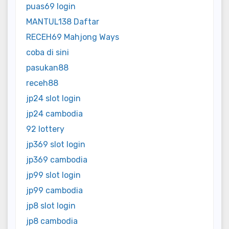
puas69 login
MANTUL138 Daftar
RECEH69 Mahjong Ways
coba di sini
pasukan88
receh88
jp24 slot login
jp24 cambodia
92 lottery
jp369 slot login
jp369 cambodia
jp99 slot login
jp99 cambodia
jp8 slot login
jp8 cambodia