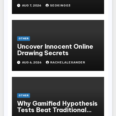
Bodoni Online
AUG 7, 2026
SEOKING03
Entertainment
OTHER
Uncover Innocent Online
Drawing Secrets
AUG 6, 2026
RACHELALEXANDER
OTHER
Why Gamified Hypothesis
Tests Beat Traditional