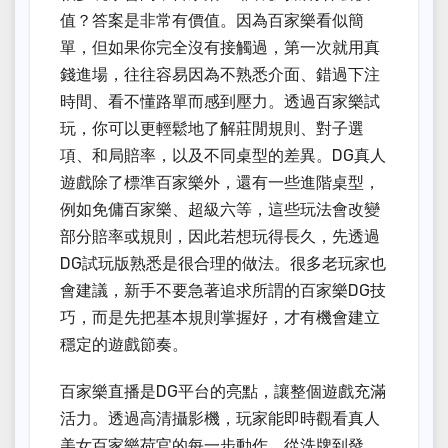
值？答案是非常有價值。因為百家樂看似簡
單，但如果你完全沒有接觸過，第一次就用真
錢進場，往往容易因為不熟悉介面、錯過下注
時間、看不懂路單而感到壓力。透過百家樂試
玩，你可以更輕鬆地了解莊閒規則、對子選
項、和局賠率，以及不同桌型的差異。DG真人
遊戲除了標準百家樂外，還有一些進階桌型，
例如免傭百家樂、超級六等，這些玩法會改變
部分賠率或規則，因此若想玩得長久，先透過
DG試玩版熟悉是很合理的做法。很多老玩家也
會建議，新手不要急著追求所謂的百家樂DG技
巧，而是先把基本規則掌握好，才有機會建立
穩定的遊戲節奏。
百家樂直播是DG平台的亮點，讓整個遊戲充滿
活力。透過高清攝影機，玩家能即時觀看真人
美女百家樂荷官的每一步動作，從洗牌到發