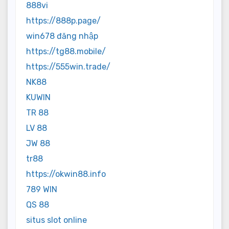
888vi
https://888p.page/
win678 đăng nhập
https://tg88.mobile/
https://555win.trade/
NK88
KUWIN
TR 88
LV 88
JW 88
tr88
https://okwin88.info
789 WIN
QS 88
situs slot online