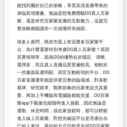
能找到屬於自己的策略，享受高清直播帶來的
身臨其境樂趣。無論是想免費體驗DG真人百家
樂，還是研究百家樂直播的互動魅力，這篇完
整攻略都能讓你一次搞懂所有細節。
很多人會問，既然市面上有這麼多百家樂平
台，為什麼還要特別考慮DG真人百家樂？原因
其實很簡單，因為DG的優勢在於穩定、清晰、
選擇多，而且真人直播品質普遍較高。相較於
一些畫面延遲明顯、荷官互動較弱的平台，DG
百家直播通常能提供更完整的臨場感，對喜歡
看牌、研究路單、觀察節奏的玩家來說尤其重
要。再加上手機版與電腦版都能支援，DG百家
樂app下載後也能隨時進入遊戲，因此無論是
通勤、休息時間，或在家放鬆時，都可以輕鬆
進入線上百家樂。對想先確認平台是否適合自
己的人來說，最好的方式仍然是先從DG百家樂