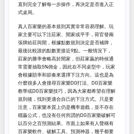
直到完全了解每一步操作，再決定是否進入正
式桌局。
真人百家樂的基本規則其實非常容易理解。玩
家主要可以下注莊家、閒家或平手，荷官發兩
張牌給莊與閒，根據點數規則決定是否補牌，
最後比較誰的點數更接近9點。一般情況下，
莊家的勝率會略高於閒家，但莊家贏的時候通
常需要抽取5%佣金，因此在不同桌型中，玩家
會根據賠率和節奏來選擇下注方向。這也是為
什麼很多人會搜尋百家樂DG打法、DG百家樂
教學或DG百家樂技巧，因為大家都希望在理解
規則後，找到更適合自己的下注方式。只是要
注意，百家樂本質上仍是機率遊戲，並不存在
穩贏公式，也沒有任何所謂的DG百家樂破解可
以百分之百預測結果。市面上如果有人聲稱有
百家樂軟件、破解工具、預測神器，幾乎都要