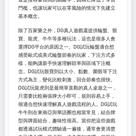
門檻，也讓玩家可以在零風險的情況下先建立
基本概念。
除了百家樂之外，DG真人遊戲還提供輪盤、骰
寶、龍虎、牛牛等多種玩法，這也是很多人會
選擇DG平台的原因之一。DG試玩輪盤適合想
感受歐式或美式輪盤節奏的玩家，下注方式多
樣，能夠讓新手快速理解賠率與區域下注概
念。DG試玩骰寶則以大小、點數、圍骰等下注
方式為主，變化比較刺激，回合節奏也很快。
DG試玩龍虎則是最簡單直觀的真人桌遊之一，
只需要比較兩張牌大小即可，規則容易上手，
很適合想快速理解真人遊戲流程的人。DG試玩
牛牛則在東南亞與華語圈也相當常見，結合牌
型與牌面組合，趣味性很高。當你把這些遊戲
都透過試玩模式體驗過一遍後，通常會更清楚