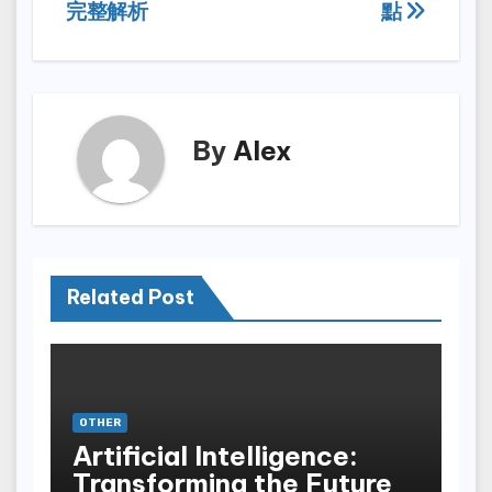
navigation
完整解析
點
By
Alex
Related Post
OTHER
Artificial Intelligence:
Transforming the Future