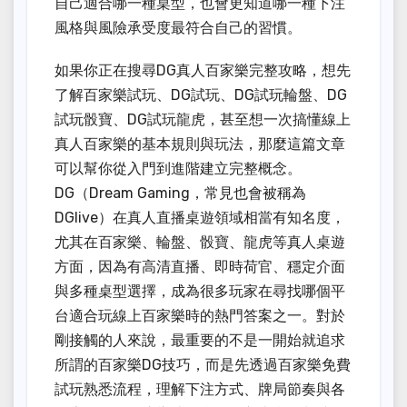
自己適合哪一種桌型，也會更知道哪一種下注
風格與風險承受度最符合自己的習慣。
如果你正在搜尋DG真人百家樂完整攻略，想先
了解百家樂試玩、DG試玩、DG試玩輪盤、DG
試玩骰寶、DG試玩龍虎，甚至想一次搞懂線上
真人百家樂的基本規則與玩法，那麼這篇文章
可以幫你從入門到進階建立完整概念。
DG（Dream Gaming，常見也會被稱為
DGlive）在真人直播桌遊領域相當有知名度，
尤其在百家樂、輪盤、骰寶、龍虎等真人桌遊
方面，因為有高清直播、即時荷官、穩定介面
與多種桌型選擇，成為很多玩家在尋找哪個平
台適合玩線上百家樂時的熱門答案之一。對於
剛接觸的人來說，最重要的不是一開始就追求
所謂的百家樂DG技巧，而是先透過百家樂免費
試玩熟悉流程，理解下注方式、牌局節奏與各