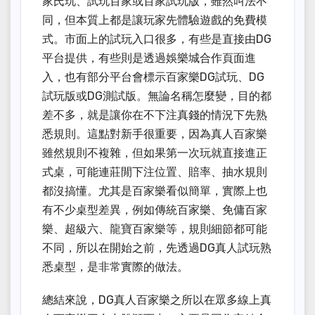
家氏玩、試玩百家或百家試玩版，雖然叫法不
同，但本質上都是讓玩家先體驗遊戲的免費模
式。市面上的試玩入口很多，有些是直接由DG
平台提供，有些則是透過娛樂城合作頁面進
入，也有部分平台會標示百家樂DG試玩、DG
試玩版或DG測試版。無論名稱怎麼變，目的都
差不多，就是讓你在不下注真錢的情況下先熟
悉規則。這點對新手很重要，因為真人百家樂
雖然規則不複雜，但如果第一次玩就直接進正
式桌，可能連莊閒下注位置、賠率、抽水規則
都沒搞懂。尤其是百家樂看似簡單，實際上也
有不少桌型差異，例如傳統百家樂、免傭百家
樂、超級六、龍寶百家樂等，規則細節都可能
不同，所以在開始之前，先透過DG真人試玩熟
悉桌型，是非常實際的做法。
總結來說，DG真人百家樂之所以在眾多線上真