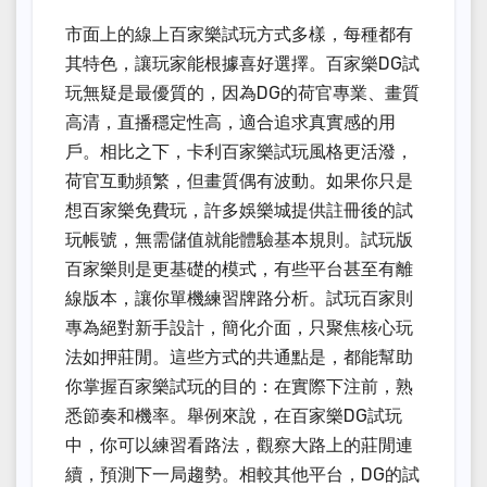
市面上的線上百家樂試玩方式多樣，每種都有
其特色，讓玩家能根據喜好選擇。百家樂DG試
玩無疑是最優質的，因為DG的荷官專業、畫質
高清，直播穩定性高，適合追求真實感的用
戶。相比之下，卡利百家樂試玩風格更活潑，
荷官互動頻繁，但畫質偶有波動。如果你只是
想百家樂免費玩，許多娛樂城提供註冊後的試
玩帳號，無需儲值就能體驗基本規則。試玩版
百家樂則是更基礎的模式，有些平台甚至有離
線版本，讓你單機練習牌路分析。試玩百家則
專為絕對新手設計，簡化介面，只聚焦核心玩
法如押莊閒。這些方式的共通點是，都能幫助
你掌握百家樂試玩的目的：在實際下注前，熟
悉節奏和機率。舉例來說，在百家樂DG試玩
中，你可以練習看路法，觀察大路上的莊閒連
續，預測下一局趨勢。相較其他平台，DG的試