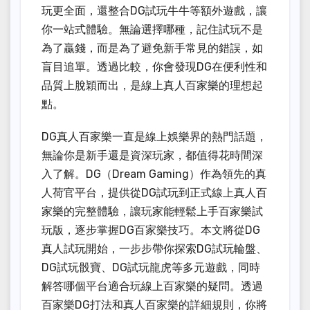
玩更全面，還整合DG試玩牛牛等額外遊戲，讓
你一站式體驗。無論選擇哪種，記住試玩不是
為了贏錢，而是為了避免新手常見的錯誤，如
盲目追單。透過比較，你會發現DG在便利性和
品質上脫穎而出，是線上真人百家樂的理想起
點。
DG真人百家樂一直是線上娛樂界的熱門話題，
無論你是新手還是資深玩家，都值得花時間深
入了解。DG（Dream Gaming）作為領先的真
人荷官平台，提供從DG試玩到正式線上真人百
家樂的完整體驗，讓玩家能輕鬆上手百家樂試
玩版，逐步掌握DG百家樂技巧。本文將從DG
真人試玩開始，一步步帶你探索DG試玩輪盤、
DG試玩骰寶、DG試玩龍虎等多元遊戲，同時
解答哪個平台適合玩線上百家樂的疑問。透過
百家樂DG打法和真人百家樂的詳細規則，你將