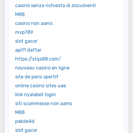
casinò senza richiesta di documenti
M88
casino non aams
mvp789
slot gacor
api11 daftar
https://stqs88.com/
nouveau casino en ligne
site de paris sportif
online casino sites uae
link nyalabet login
siti scommesse non aams
M88
pakde4d
slot gacor