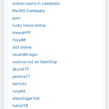
online casino in cambodia
Mw365 Cambodia
porn
lucky twice online
mewah99
foya88
slot online
receh88 login
casinos not on GamStop
akurat79
pesona77
tentoto
rusa4d
alexistogel link
haha178