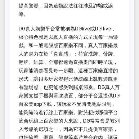
提高警覺，因為這類說法往往涉及詐騙或誤
導。
DG真人娛樂平台常被稱為DGlive或DG live，
核心特色就是以真人直播的方式呈現每一局遊
戲。和一般電腦版百家樂不同，真人百家樂最
大的魅力在於「真實感」：荷官洗牌、發牌、
翻牌、結算，全部都透過直播畫面即時呈現，
玩家能清楚看見每一步驟。這種百家樂直播的
形式，讓很多玩家覺得比傳統線上亂數遊戲更
有臨場感，也更能感受到賭桌節奏。DG真人百
家樂支援手機與電腦裝置，部分平台還提供DG
百家樂app下載，讓玩家不受時間地點限制，
能夠隨時進行線上百家樂。對於想找哪個平台
適合玩線上百家樂的人來說，DG常常會是被列
入考慮的選項之一，因為它不只提供百家樂，
也把輪盤、骰寶、龍虎等桌遊整合在內，讓玩