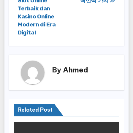
Slot Online
혁신적 가치
Terbaik dan
Kasino Online
Modern di Era
Digital
By
Ahmed
Related Post