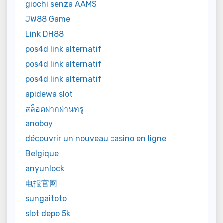
giochi senza AAMS
JW88 Game
Link DH88
pos4d link alternatif
pos4d link alternatif
pos4d link alternatif
apidewa slot
สล็อตฝากผ่านทรู
anoboy
découvrir un nouveau casino en ligne
Belgique
anyunlock
电报官网
sungaitoto
slot depo 5k