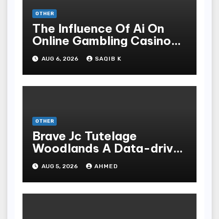
OTHER
The Influence Of Ai On
Online Gambling Casino
Experiences
AUG 6, 2026
SAQIB K
OTHER
Brave Jc Tutelage
Woodlands A Data-driven
Dissection
AUG 5, 2026
AHMED