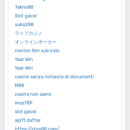
Tekno88
Slot gacor
suka288
ライブカジノ
オンラインポーカー
nonton film sub indo
Yaar Win
Yaar Win
casinò senza richiesta di documenti
M88
casino non aams
mvp789
slot gacor
api11 daftar
https://stqs88.com/