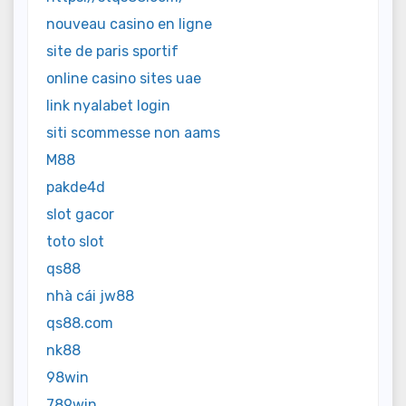
nouveau casino en ligne
site de paris sportif
online casino sites uae
link nyalabet login
siti scommesse non aams
M88
pakde4d
slot gacor
toto slot
qs88
nhà cái jw88
qs88.com
nk88
98win
789win