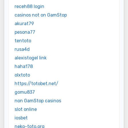
receh88 login
casinos not on GamStop
akurat79
pesona77
tentoto
rusa4d
alexistogel link
haha178
olxtoto
https://totobet.net/
gomu837
non GamStop casinos
slot online
iosbet
neko-toto.org