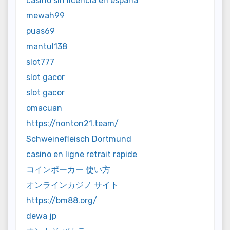
casino sin licencia en españa
mewah99
puas69
mantul138
slot777
slot gacor
slot gacor
omacuan
https://nonton21.team/
Schweinefleisch Dortmund
casino en ligne retrait rapide
コインポーカー 使い方
オンラインカジノ サイト
https://bm88.org/
dewa jp