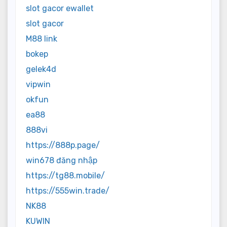
slot gacor ewallet
slot gacor
M88 link
bokep
gelek4d
vipwin
okfun
ea88
888vi
https://888p.page/
win678 đăng nhập
https://tg88.mobile/
https://555win.trade/
NK88
KUWIN