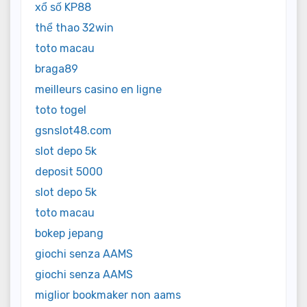
xổ số KP88
thể thao 32win
toto macau
braga89
meilleurs casino en ligne
toto togel
gsnslot48.com
slot depo 5k
deposit 5000
slot depo 5k
toto macau
bokep jepang
giochi senza AAMS
giochi senza AAMS
miglior bookmaker non aams