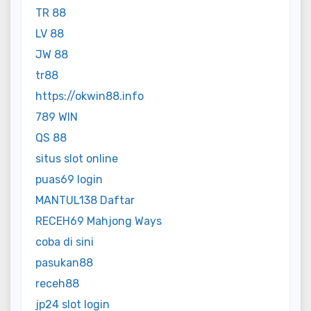
TR 88
LV 88
JW 88
tr88
https://okwin88.info
789 WIN
QS 88
situs slot online
puas69 login
MANTUL138 Daftar
RECEH69 Mahjong Ways
coba di sini
pasukan88
receh88
jp24 slot login