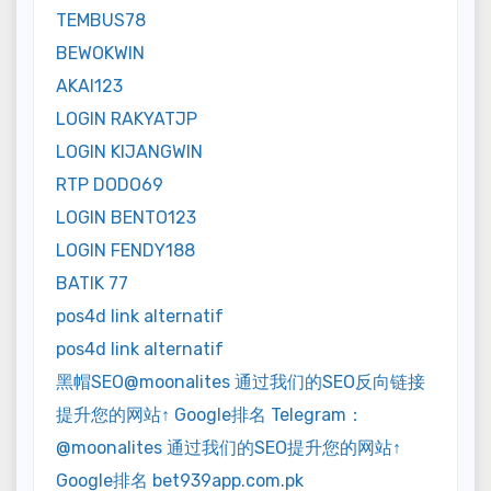
TEMBUS78
BEWOKWIN
AKAI123
LOGIN RAKYATJP
LOGIN KIJANGWIN
RTP DODO69
LOGIN BENTO123
LOGIN FENDY188
BATIK 77
pos4d link alternatif
pos4d link alternatif
黑帽SEO@moonalites 通过我们的SEO反向链接
提升您的网站↑ Google排名 Telegram：
@moonalites 通过我们的SEO提升您的网站↑
Google排名 bet939app.com.pk