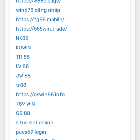
https://888p.page/
win678 đăng nhập
https://tg88.mobile/
https://555win.trade/
NK88
KUWIN
TR 88
LV 88
JW 88
tr88
https://okwin88.info
789 WIN
QS 88
situs slot online
puas69 login