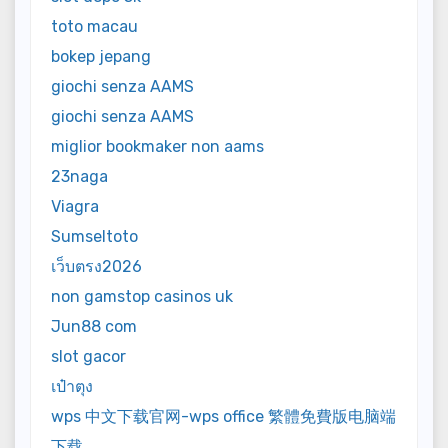
toto macau
bokep jepang
giochi senza AAMS
giochi senza AAMS
miglior bookmaker non aams
23naga
Viagra
Sumseltoto
เว็บตรง2026
non gamstop casinos uk
Jun88 com
slot gacor
เป๋าตุง
wps 中文下载官网-wps office 繁體免費版电脑端
下载