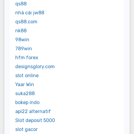
qs88
nhà cái jw88
qs88.com
nk88
98win
789win
hfm forex
designsglory.com
slot online
Yaar Win
suka288
bokep indo
api22 alternatif
Slot deposit 5000
slot gacor