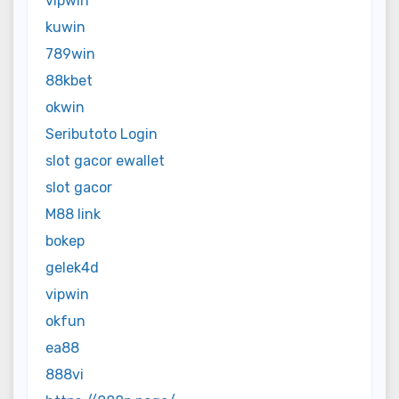
vipwin
kuwin
789win
88kbet
okwin
Seributoto Login
slot gacor ewallet
slot gacor
M88 link
bokep
gelek4d
vipwin
okfun
ea88
888vi