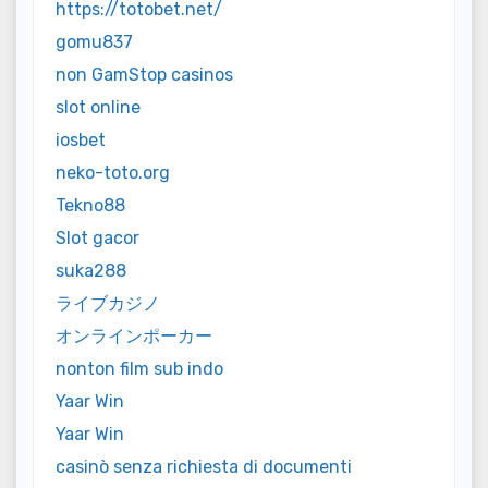
https://totobet.net/
gomu837
non GamStop casinos
slot online
iosbet
neko-toto.org
Tekno88
Slot gacor
suka288
ライブカジノ
オンラインポーカー
nonton film sub indo
Yaar Win
Yaar Win
casinò senza richiesta di documenti