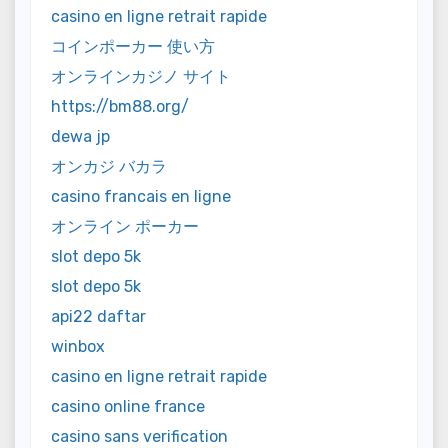
casino en ligne retrait rapide
コインポーカー 使い方
オンラインカジノ サイト
https://bm88.org/
dewa jp
オンカジ バカラ
casino francais en ligne
オンライン ポーカー
slot depo 5k
slot depo 5k
api22 daftar
winbox
casino en ligne retrait rapide
casino online france
casino sans verification