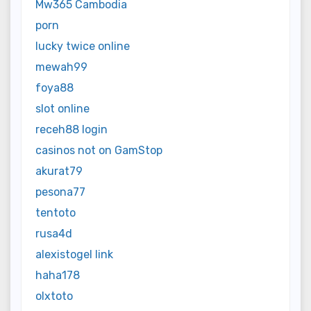
Mw365 Cambodia
porn
lucky twice online
mewah99
foya88
slot online
receh88 login
casinos not on GamStop
akurat79
pesona77
tentoto
rusa4d
alexistogel link
haha178
olxtoto