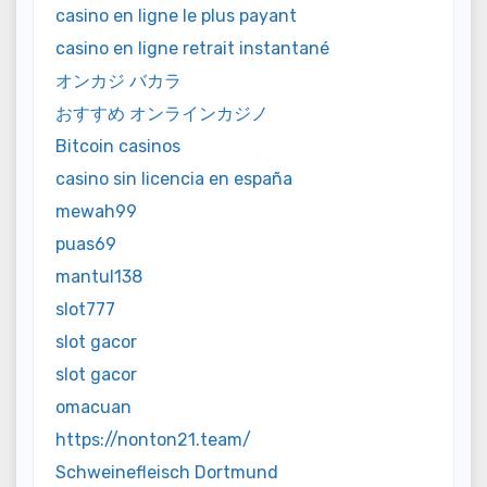
casino en ligne le plus payant
casino en ligne retrait instantané
オンカジ バカラ
おすすめ オンラインカジノ
Bitcoin casinos
casino sin licencia en españa
mewah99
puas69
mantul138
slot777
slot gacor
slot gacor
omacuan
https://nonton21.team/
Schweinefleisch Dortmund