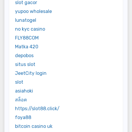
slot gacor
yupoo wholesale
lunatogel
no kyc casino
FLY88COM
Matka 420
depobos
situs slot
JeetCity login
slot
asiahoki
สล็อต
https://slot88.click/
foya88
bitcoin casino uk