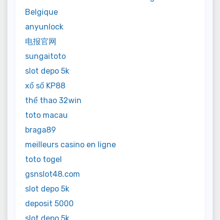
Belgique
anyunlock
电报官网
sungaitoto
slot depo 5k
xổ số KP88
thể thao 32win
toto macau
braga89
meilleurs casino en ligne
toto togel
gsnslot48.com
slot depo 5k
deposit 5000
slot depo 5k