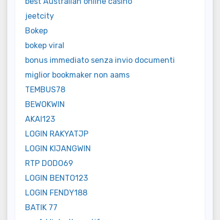
best Australian online casino
jeetcity
Bokep
bokep viral
bonus immediato senza invio documenti
miglior bookmaker non aams
TEMBUS78
BEWOKWIN
AKAI123
LOGIN RAKYATJP
LOGIN KIJANGWIN
RTP DODO69
LOGIN BENTO123
LOGIN FENDY188
BATIK 77