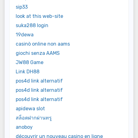
sip33
look at this web-site
suka288 login
19dewa
casinò online non aams
giochi senza AAMS
JW88 Game
Link DH88
pos4d link alternatif
pos4d link alternatif
pos4d link alternatif
apidewa slot
สล็อตฝากผ่านทรู
anoboy
découvrir un nouveau casino en ligne