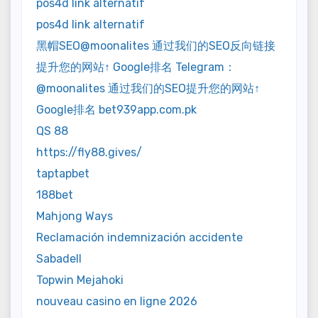
pos4d link alternatif
pos4d link alternatif
黑帽SEO@moonalites 通过我们的SEO反向链接
提升您的网站↑ Google排名 Telegram：
@moonalites 通过我们的SEO提升您的网站↑
Google排名 bet939app.com.pk
QS 88
https://fly88.gives/
taptapbet
188bet
Mahjong Ways
Reclamación indemnización accidente
Sabadell
Topwin Mejahoki
nouveau casino en ligne 2026