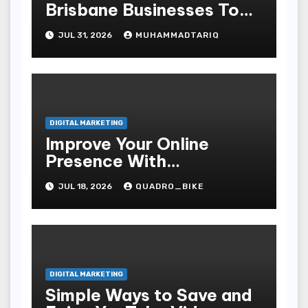
Brisbane Businesses To
Attract More Customers
JUL 31, 2026
MUHAMMADTARIQ
DIGITAL MARKETING
Improve Your Online
Presence With
Professional Seo Services
JUL 18, 2026
QUADRO_BIKE
DIGITAL MARKETING
Simple Ways to Save and