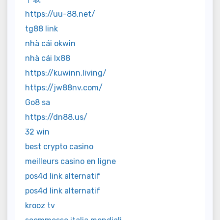
https://uu-88.net/
tg88 link
nhà cái okwin
nhà cái lx88
https://kuwinn.living/
https://jw88nv.com/
Go8 sa
https://dn88.us/
32 win
best crypto casino
meilleurs casino en ligne
pos4d link alternatif
pos4d link alternatif
krooz tv