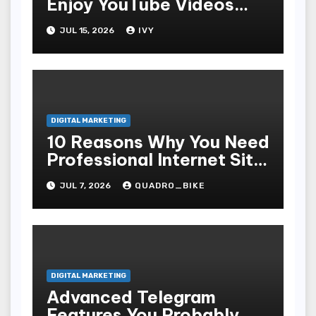
Enjoy YouTube Videos
Offline
JUL 15, 2026
IVY
DIGITAL MARKETING
10 Reasons Why You Need
Professional Internet Site
Plan Services
JUL 7, 2026
QUADRO_BIKE
DIGITAL MARKETING
Advanced Telegram
Features You Probably