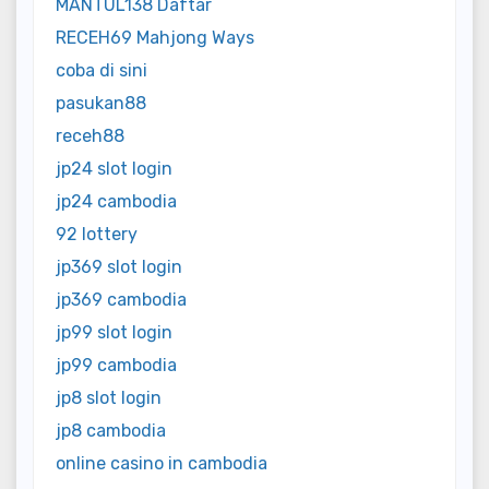
MANTUL138 Daftar
RECEH69 Mahjong Ways
coba di sini
pasukan88
receh88
jp24 slot login
jp24 cambodia
92 lottery
jp369 slot login
jp369 cambodia
jp99 slot login
jp99 cambodia
jp8 slot login
jp8 cambodia
online casino in cambodia