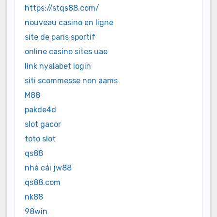
https://stqs88.com/
nouveau casino en ligne
site de paris sportif
online casino sites uae
link nyalabet login
siti scommesse non aams
M88
pakde4d
slot gacor
toto slot
qs88
nhà cái jw88
qs88.com
nk88
98win