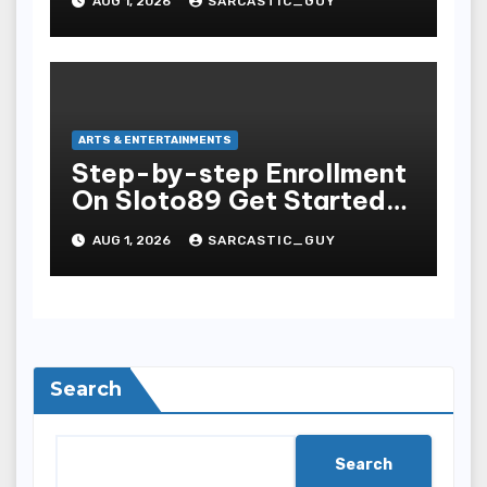
AUG 1, 2026
SARCASTIC_GUY
ARTS & ENTERTAINMENTS
Step-by-step Enrollment
On Sloto89 Get Started
Nowadays
AUG 1, 2026
SARCASTIC_GUY
Search
Search