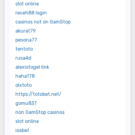
slot online
receh88 login
casinos not on GamStop
akurat79
pesona77
tentoto
rusa4d
alexistogel link
haha178
olxtoto
https://totobet.net/
gomu837
non GamStop casinos
slot online
iosbet