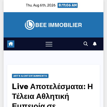
Skip
Thu. Aug 6th, 2026
8:11:07 AM
to
content
ARTS & ENTERTAINMENTS
Live Αποτελέσματα: Η
Τέλεια Αθλητική
Εμπειρία σε