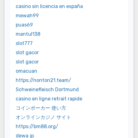
casino sin licencia en españa
mewah99
puas69
mantul138
slot777
slot gacor
slot gacor
omacuan
https://nonton21.team/
Schweinefleisch Dortmund
casino en ligne retrait rapide
コインポーカー 使い方
オンラインカジノ サイト
https://bm88.org/
dewa jp