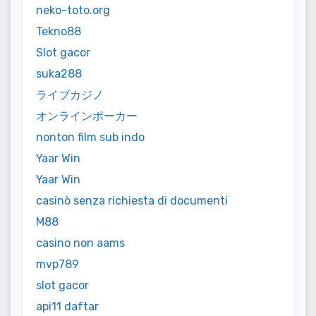
neko-toto.org
Tekno88
Slot gacor
suka288
ライブカジノ
オンラインポーカー
nonton film sub indo
Yaar Win
Yaar Win
casinò senza richiesta di documenti
M88
casino non aams
mvp789
slot gacor
api11 daftar