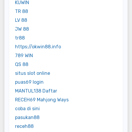
KUWIN
TR 88
LV 88
JW 88
tr88
https://okwin88.info
789 WIN
QS 88
situs slot online
puas69 login
MANTUL138 Daftar
RECEH69 Mahjong Ways
coba di sini
pasukan88
receh88