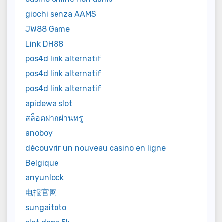
giochi senza AAMS
JW88 Game
Link DH88
pos4d link alternatif
pos4d link alternatif
pos4d link alternatif
apidewa slot
สล็อตฝากผ่านทรู
anoboy
découvrir un nouveau casino en ligne
Belgique
anyunlock
电报官网
sungaitoto