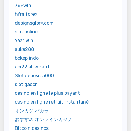
789win
hfm forex
designsglory.com
slot online
Yaar Win
suka288
bokep indo
api22 alternatif
Slot deposit 5000
slot gacor
casino en ligne le plus payant
casino en ligne retrait instantané
オンカジ バカラ
おすすめ オンラインカジノ
Bitcoin casinos