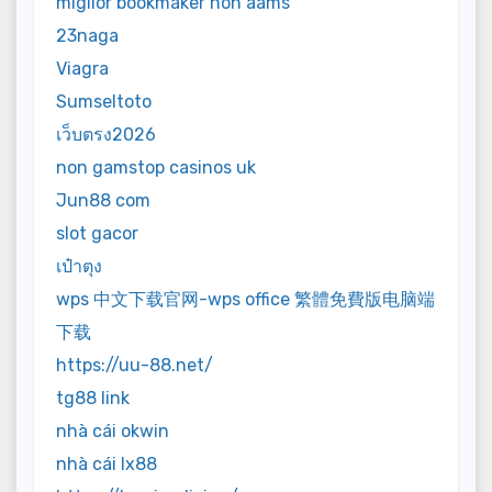
miglior bookmaker non aams
23naga
Viagra
Sumseltoto
เว็บตรง2026
non gamstop casinos uk
Jun88 com
slot gacor
เป๋าตุง
wps 中文下载官网-wps office 繁體免費版电脑端
下载
https://uu-88.net/
tg88 link
nhà cái okwin
nhà cái lx88