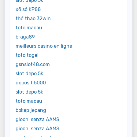
slot depo 5k
xổ số KP88
thể thao 32win
toto macau
braga89
meilleurs casino en ligne
toto togel
gsnslot48.com
slot depo 5k
deposit 5000
slot depo 5k
toto macau
bokep jepang
giochi senza AAMS
giochi senza AAMS