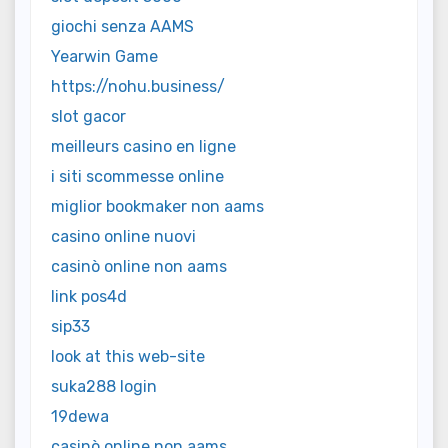
giochi senza AAMS
Yearwin Game
https://nohu.business/
slot gacor
meilleurs casino en ligne
i siti scommesse online
miglior bookmaker non aams
casino online nuovi
casinò online non aams
link pos4d
sip33
look at this web-site
suka288 login
19dewa
casinò online non aams