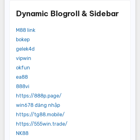
Dynamic Blogroll & Sidebar
M88 link
bokep
gelek4d
vipwin
okfun
ea88
888vi
https://888p.page/
win678 đăng nhập
https://tg88.mobile/
https://555win.trade/
NK88