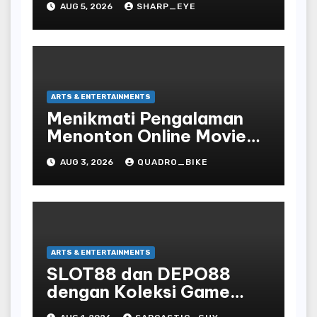
AUG 5, 2026
SHARP_EYE
ARTS & ENTERTAINMENTS
Menikmati Pengalaman
Menonton Online Movie
dengan Nyaman dan
AUG 3, 2026
QUADRO_BIKE
Praktis di Era Digital yang
Semakin Berkembang
ARTS & ENTERTAINMENTS
SLOT88 dan DEPO88
dengan Koleksi Game
Favorit yang Lengkap