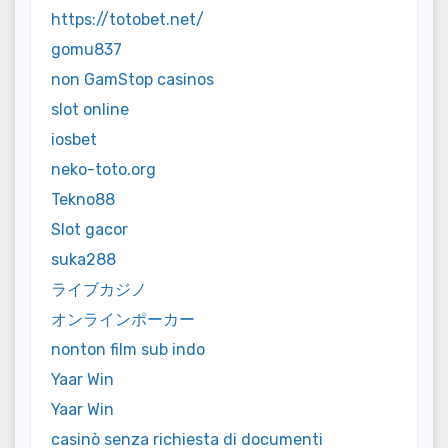
https://totobet.net/
gomu837
non GamStop casinos
slot online
iosbet
neko-toto.org
Tekno88
Slot gacor
suka288
ライブカジノ
オンラインポーカー
nonton film sub indo
Yaar Win
Yaar Win
casinò senza richiesta di documenti