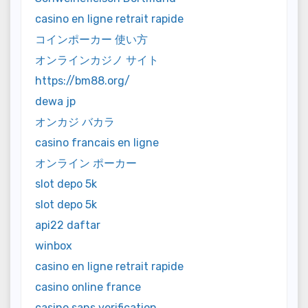
casino en ligne retrait rapide
コインポーカー 使い方
オンラインカジノ サイト
https://bm88.org/
dewa jp
オンカジ バカラ
casino francais en ligne
オンライン ポーカー
slot depo 5k
slot depo 5k
api22 daftar
winbox
casino en ligne retrait rapide
casino online france
casino sans verification