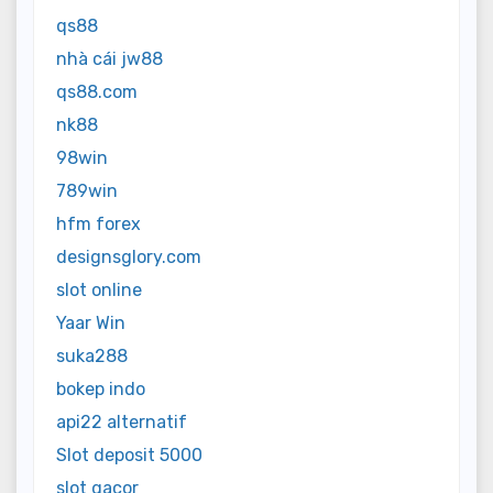
qs88
nhà cái jw88
qs88.com
nk88
98win
789win
hfm forex
designsglory.com
slot online
Yaar Win
suka288
bokep indo
api22 alternatif
Slot deposit 5000
slot gacor