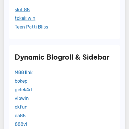
slot 88
tokek win
Teen Patti Bliss
Dynamic Blogroll & Sidebar
M88 link
bokep
gelek4d
vipwin
okfun
ea88
888vi