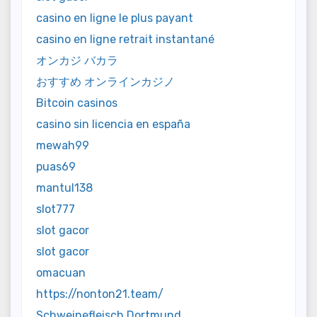
casino en ligne le plus payant
casino en ligne retrait instantané
オンカジ バカラ
おすすめ オンラインカジノ
Bitcoin casinos
casino sin licencia en españa
mewah99
puas69
mantul138
slot777
slot gacor
slot gacor
omacuan
https://nonton21.team/
Schweinefleisch Dortmund