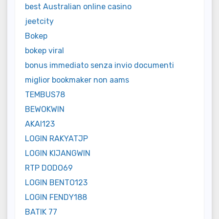
best Australian online casino
jeetcity
Bokep
bokep viral
bonus immediato senza invio documenti
miglior bookmaker non aams
TEMBUS78
BEWOKWIN
AKAI123
LOGIN RAKYATJP
LOGIN KIJANGWIN
RTP DODO69
LOGIN BENTO123
LOGIN FENDY188
BATIK 77