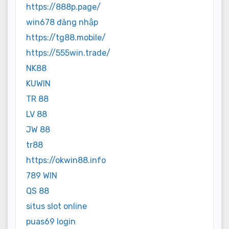
https://888p.page/
win678 đăng nhập
https://tg88.mobile/
https://555win.trade/
NK88
KUWIN
TR 88
LV 88
JW 88
tr88
https://okwin88.info
789 WIN
QS 88
situs slot online
puas69 login