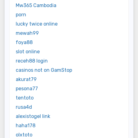
Mw365 Cambodia
porn
lucky twice online
mewah99
foya88
slot online
receh88 login
casinos not on GamStop
akurat79
pesona77
tentoto
rusa4d
alexistogel link
haha178
olxtoto