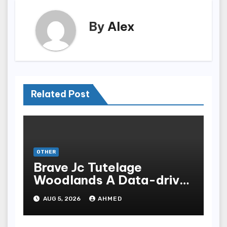
By
Alex
Related Post
OTHER
Brave Jc Tutelage
Woodlands A Data-driven
Dissection
AUG 5, 2026
AHMED