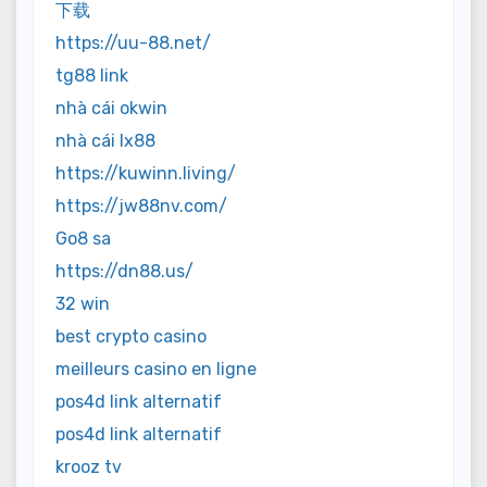
下载
https://uu-88.net/
tg88 link
nhà cái okwin
nhà cái lx88
https://kuwinn.living/
https://jw88nv.com/
Go8 sa
https://dn88.us/
32 win
best crypto casino
meilleurs casino en ligne
pos4d link alternatif
pos4d link alternatif
krooz tv