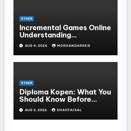
OTHER
Incremental Games Online
Understanding
Progressive Gameplay
AUG 4, 2026
MORGANDARREN
and Long-Term Rewards
OTHER
Diploma Kopen: What You
Should Know Before
Purchasing A Sheepskin
AUG 2, 2026
SHAHFAISAL