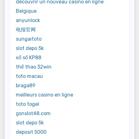
découvrir un nouveau casino en ligne
Belgique
anyunlock
电报官网
sungaitoto
slot depo 5k
xổ số KP88
thể thao 32win
toto macau
braga89
meilleurs casino en ligne
toto togel
gsnslot48.com
slot depo 5k
deposit 5000