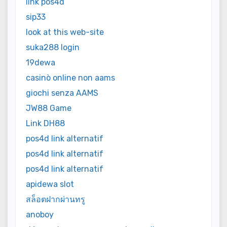
link pos4d
sip33
look at this web-site
suka288 login
19dewa
casinò online non aams
giochi senza AAMS
JW88 Game
Link DH88
pos4d link alternatif
pos4d link alternatif
pos4d link alternatif
apidewa slot
สล็อตฝากผ่านทรู
anoboy