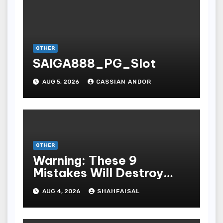
OTHER
SAIGA888_PG_Slot
AUG 5, 2026
CASSIAN ANDOR
OTHER
Warning: These 9
Mistakes Will Destroy
Your TOP QUALITY
AUG 4, 2026
SHAHFAISAL
ONLINE GAMBLING