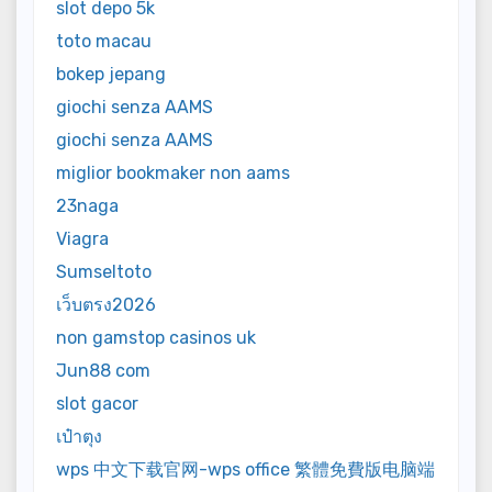
slot depo 5k
toto macau
bokep jepang
giochi senza AAMS
giochi senza AAMS
miglior bookmaker non aams
23naga
Viagra
Sumseltoto
เว็บตรง2026
non gamstop casinos uk
Jun88 com
slot gacor
เป๋าตุง
wps 中文下载官网-wps office 繁體免費版电脑端