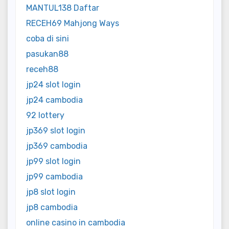
MANTUL138 Daftar
RECEH69 Mahjong Ways
coba di sini
pasukan88
receh88
jp24 slot login
jp24 cambodia
92 lottery
jp369 slot login
jp369 cambodia
jp99 slot login
jp99 cambodia
jp8 slot login
jp8 cambodia
online casino in cambodia