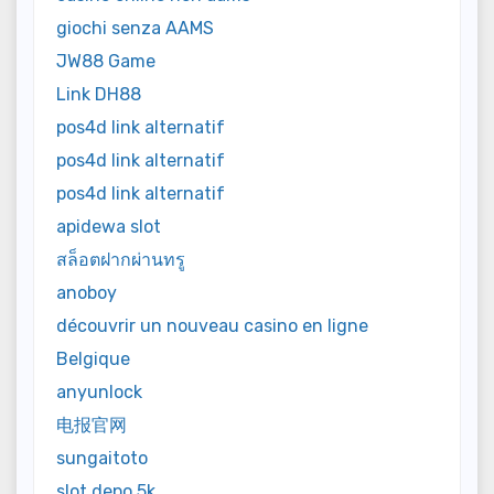
giochi senza AAMS
JW88 Game
Link DH88
pos4d link alternatif
pos4d link alternatif
pos4d link alternatif
apidewa slot
สล็อตฝากผ่านทรู
anoboy
découvrir un nouveau casino en ligne
Belgique
anyunlock
电报官网
sungaitoto
slot depo 5k