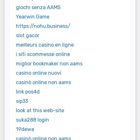
giochi senza AAMS
Yearwin Game
https://nohu.business/
slot gacor
meilleurs casino en ligne
i siti scommesse online
miglior bookmaker non aams
casino online nuovi
casinò online non aams
link pos4d
sip33
look at this web-site
suka288 login
19dewa
casinò online non aams