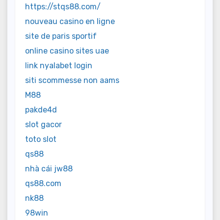
https://stqs88.com/
nouveau casino en ligne
site de paris sportif
online casino sites uae
link nyalabet login
siti scommesse non aams
M88
pakde4d
slot gacor
toto slot
qs88
nhà cái jw88
qs88.com
nk88
98win