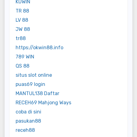
KUWIN
TR 88
LV 88
JW 88
tr88
https://okwin88.info
789 WIN
QS 88
situs slot online
puas69 login
MANTUL138 Daftar
RECEH69 Mahjong Ways
coba di sini
pasukan88
receh88