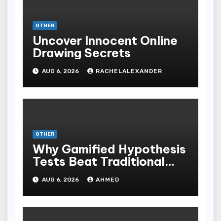
OTHER
Uncover Innocent Online
Drawing Secrets
AUG 6, 2026
RACHELALEXANDER
OTHER
Why Gamified Hypothesis
Tests Beat Traditional
Meditate Methods
AUG 6, 2026
AHMED