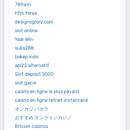
789win
hfm forex
designsglory.com
slot online
Yaar Win
suka288
bokep indo
api22 alternatif
Slot deposit 5000
slot gacor
casino en ligne le plus payant
casino en ligne retrait instantané
オンカジ バカラ
おすすめ オンラインカジノ
Bitcoin casinos