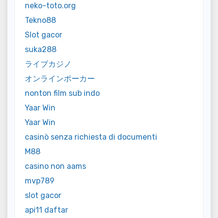
neko-toto.org
Tekno88
Slot gacor
suka288
ライブカジノ
オンラインポーカー
nonton film sub indo
Yaar Win
Yaar Win
casinò senza richiesta di documenti
M88
casino non aams
mvp789
slot gacor
api11 daftar