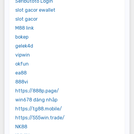
Seributoto Login
slot gacor ewallet
slot gacor
M88 link
bokep
gelek4d
vipwin
okfun
ea88
888vi
https://888p.page/
win678 đăng nhập
https://tg88.mobile/
https://555win.trade/
NK88