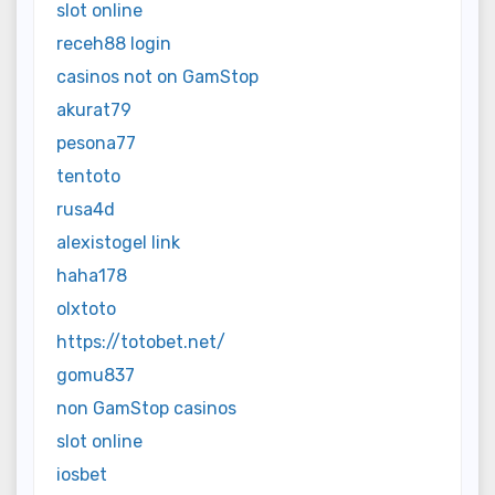
slot online
receh88 login
casinos not on GamStop
akurat79
pesona77
tentoto
rusa4d
alexistogel link
haha178
olxtoto
https://totobet.net/
gomu837
non GamStop casinos
slot online
iosbet