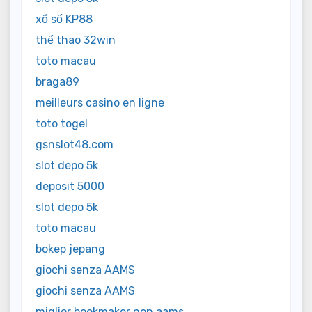
xổ số KP88
thể thao 32win
toto macau
braga89
meilleurs casino en ligne
toto togel
gsnslot48.com
slot depo 5k
deposit 5000
slot depo 5k
toto macau
bokep jepang
giochi senza AAMS
giochi senza AAMS
miglior bookmaker non aams