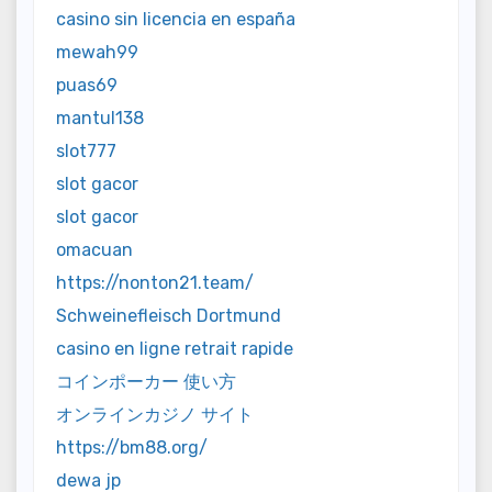
casino sin licencia en españa
mewah99
puas69
mantul138
slot777
slot gacor
slot gacor
omacuan
https://nonton21.team/
Schweinefleisch Dortmund
casino en ligne retrait rapide
コインポーカー 使い方
オンラインカジノ サイト
https://bm88.org/
dewa jp