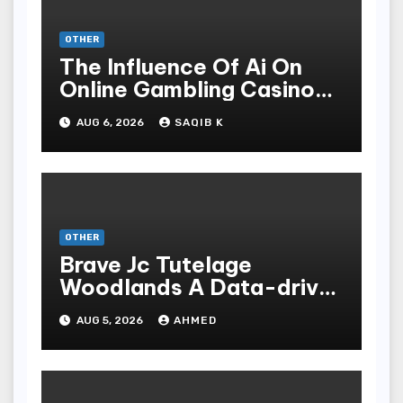
OTHER
The Influence Of Ai On
Online Gambling Casino
Experiences
AUG 6, 2026
SAQIB K
OTHER
Brave Jc Tutelage
Woodlands A Data-driven
Dissection
AUG 5, 2026
AHMED