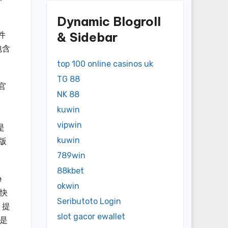
Dynamic Blogroll
& Sidebar
件
包含
top 100 online casinos uk
TG 88
官
NK 88
kuwin
、
vipwin
是
kuwin
版
789win
88kbet
e
okwin
快
Seributoto Login
，提
slot gacor ewallet
是