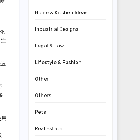
修
Home & Kitchen Ideas
。
Industrial Designs
化
专注
Legal & Law
Lifestyle & Fashion
快速
Other
不
多
Others
Pets
使用
Real Estate
文