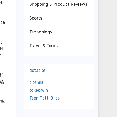
其
Shopping & Product Reviews
Sports
ce
Technology
幻
Travel & Tours
胜
节，
dotaslot
和
稿
slot 88
tokek win
Teen Patti Bliss
效率
、