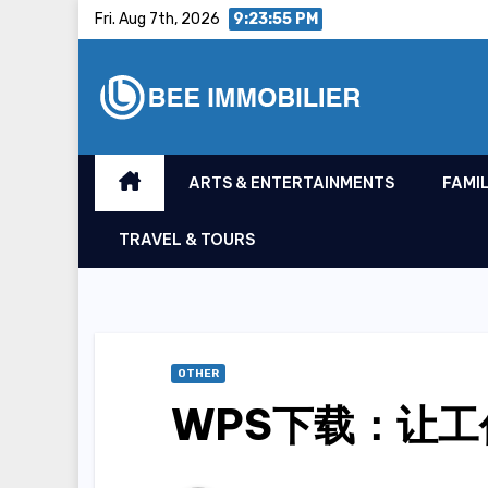
Skip
Fri. Aug 7th, 2026
9:23:56 PM
to
content
ARTS & ENTERTAINMENTS
FAMIL
TRAVEL & TOURS
OTHER
WPS下载：让