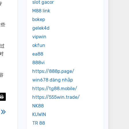
slot gacor
专
M88 link
bokep
这些
gelek4d
vipwin
okfun
通过
对
ea88
888vi
https://888p.page/
容
win678 đăng nhập
https://tg88.mobile/
https://555win.trade/
NK88
巧
KUWIN
TR 88