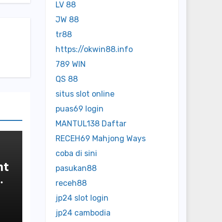
LV 88
JW 88
tr88
https://okwin88.info
789 WIN
QS 88
situs slot online
puas69 login
MANTUL138 Daftar
RECEH69 Mahjong Ways
coba di sini
nt
pasukan88
receh88
jp24 slot login
jp24 cambodia