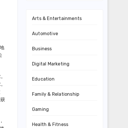
Arts & Entertainments
Automotive
地
Business
松
Digital Marketing
求。
Education
求。
文
Family & Relationship
能获
Gaming
，
Health & Fitness