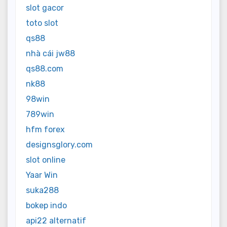
slot gacor
toto slot
qs88
nhà cái jw88
qs88.com
nk88
98win
789win
hfm forex
designsglory.com
slot online
Yaar Win
suka288
bokep indo
api22 alternatif