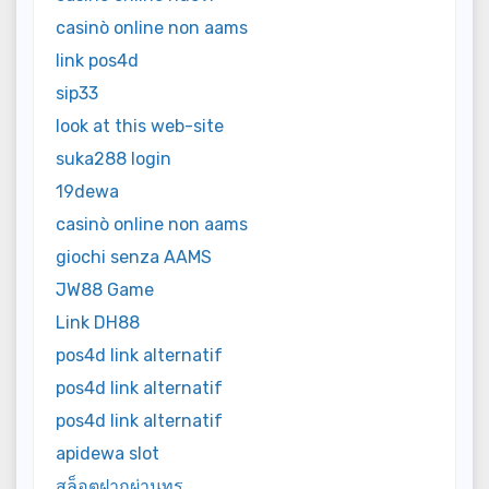
casinò online non aams
link pos4d
sip33
look at this web-site
suka288 login
19dewa
casinò online non aams
giochi senza AAMS
JW88 Game
Link DH88
pos4d link alternatif
pos4d link alternatif
pos4d link alternatif
apidewa slot
สล็อตฝากผ่านทรู