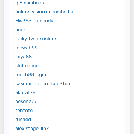
jp8 cambodia
online casino in cambodia
Mw365 Cambodia
porn
lucky twice online
mewah99
foya88
slot online
receh88 login
casinos not on GamStop
akurat79
pesona77
tentoto
rusa4d
alexistogel link