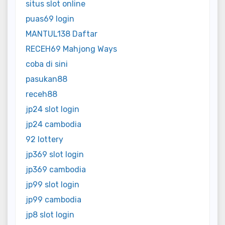
situs slot online
puas69 login
MANTUL138 Daftar
RECEH69 Mahjong Ways
coba di sini
pasukan88
receh88
jp24 slot login
jp24 cambodia
92 lottery
jp369 slot login
jp369 cambodia
jp99 slot login
jp99 cambodia
jp8 slot login