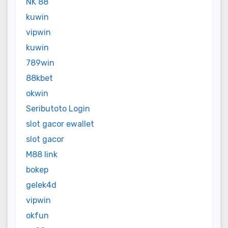
NK 88
kuwin
vipwin
kuwin
789win
88kbet
okwin
Seributoto Login
slot gacor ewallet
slot gacor
M88 link
bokep
gelek4d
vipwin
okfun