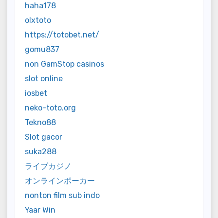
haha178
olxtoto
https://totobet.net/
gomu837
non GamStop casinos
slot online
iosbet
neko-toto.org
Tekno88
Slot gacor
suka288
ライブカジノ
オンラインポーカー
nonton film sub indo
Yaar Win