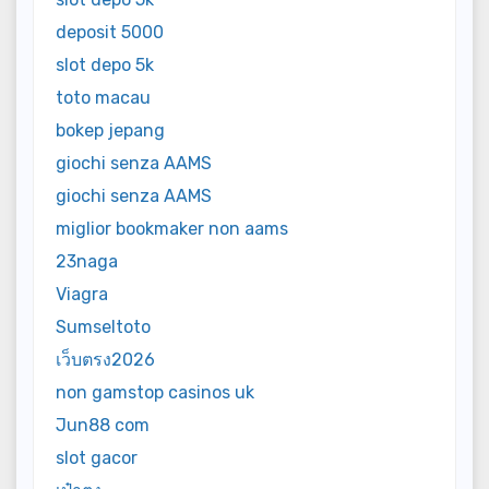
deposit 5000
slot depo 5k
toto macau
bokep jepang
giochi senza AAMS
giochi senza AAMS
miglior bookmaker non aams
23naga
Viagra
Sumseltoto
เว็บตรง2026
non gamstop casinos uk
Jun88 com
slot gacor