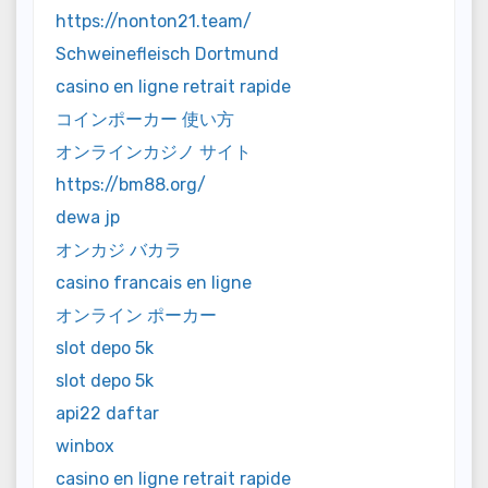
https://nonton21.team/
Schweinefleisch Dortmund
casino en ligne retrait rapide
コインポーカー 使い方
オンラインカジノ サイト
https://bm88.org/
dewa jp
オンカジ バカラ
casino francais en ligne
オンライン ポーカー
slot depo 5k
slot depo 5k
api22 daftar
winbox
casino en ligne retrait rapide