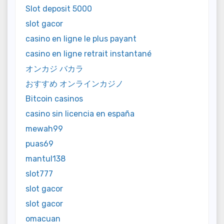
Slot deposit 5000
slot gacor
casino en ligne le plus payant
casino en ligne retrait instantané
オンカジ バカラ
おすすめ オンラインカジノ
Bitcoin casinos
casino sin licencia en españa
mewah99
puas69
mantul138
slot777
slot gacor
slot gacor
omacuan