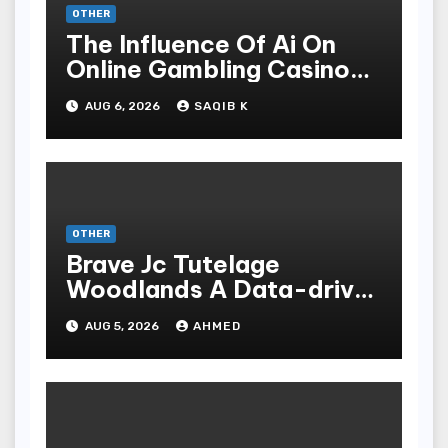
OTHER
The Influence Of Ai On
Online Gambling Casino
Experiences
AUG 6, 2026
SAQIB K
OTHER
Brave Jc Tutelage
Woodlands A Data-driven
Dissection
AUG 5, 2026
AHMED