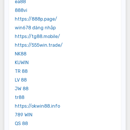
ea88
888vi
https://888p.page/
win678 đăng nhập
https://tg88.mobile/
https://555win.trade/
NK88
KUWIN
TR 88
LV 88
JW 88
tr88
https://okwin88.info
789 WIN
QS 88