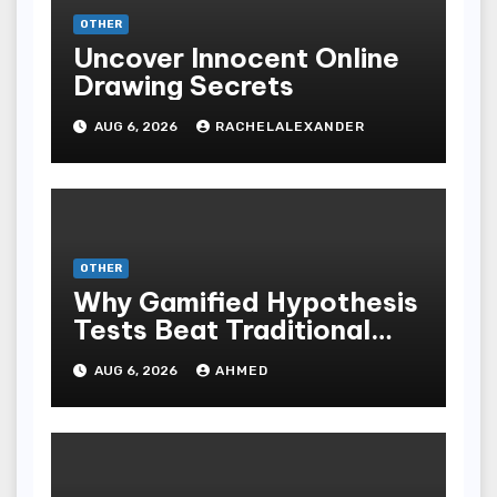
OTHER
Uncover Innocent Online
Drawing Secrets
AUG 6, 2026
RACHELALEXANDER
OTHER
Why Gamified Hypothesis
Tests Beat Traditional
Meditate Methods
AUG 6, 2026
AHMED