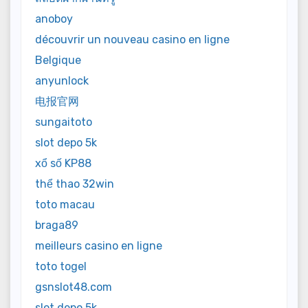
anoboy
découvrir un nouveau casino en ligne
Belgique
anyunlock
电报官网
sungaitoto
slot depo 5k
xổ số KP88
thể thao 32win
toto macau
braga89
meilleurs casino en ligne
toto togel
gsnslot48.com
slot depo 5k