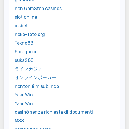
non GamStop casinos
slot online
iosbet
neko-toto.org
Tekno88
Slot gacor
suka288
ライブカジノ
オンラインポーカー
nonton film sub indo
Yaar Win
Yaar Win
casinò senza richiesta di documenti
M88