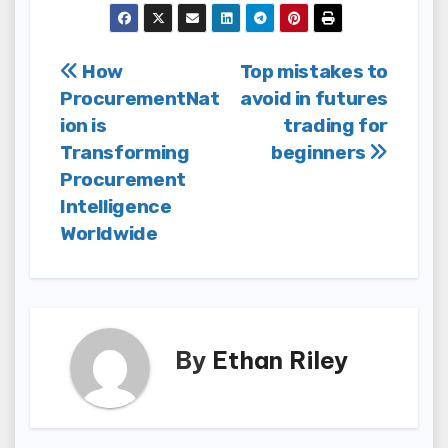
Post
How
Top mistakes to
ProcurementNat
avoid in futures
navigation
ion is
trading for
Transforming
beginners
Procurement
Intelligence
Worldwide
By
Ethan Riley