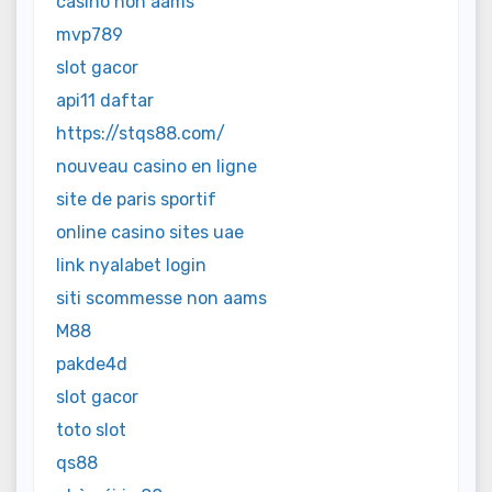
casino non aams
mvp789
slot gacor
api11 daftar
https://stqs88.com/
nouveau casino en ligne
site de paris sportif
online casino sites uae
link nyalabet login
siti scommesse non aams
M88
pakde4d
slot gacor
toto slot
qs88