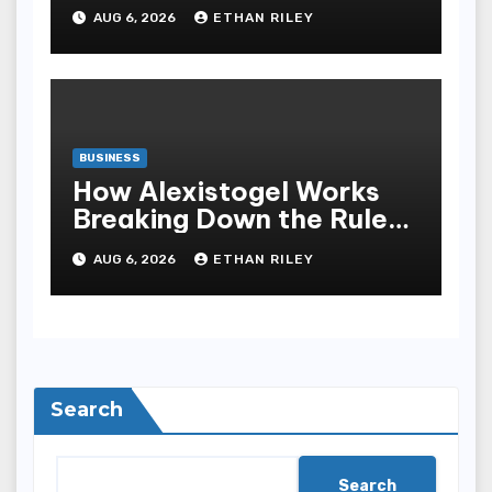
Dihindari di Slot777
AUG 6, 2026
ETHAN RILEY
Bandar Slot Terbaik
BUSINESS
How Alexistogel Works
Breaking Down the Rules
and Odds
AUG 6, 2026
ETHAN RILEY
Search
Search