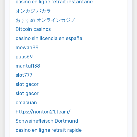
casino en ligne retrait instantané
オンカジ バカラ
おすすめ オンラインカジノ
Bitcoin casinos
casino sin licencia en españa
mewah99
puas69
mantul138
slot777
slot gacor
slot gacor
omacuan
https://nonton21.team/
Schweinefleisch Dortmund
casino en ligne retrait rapide