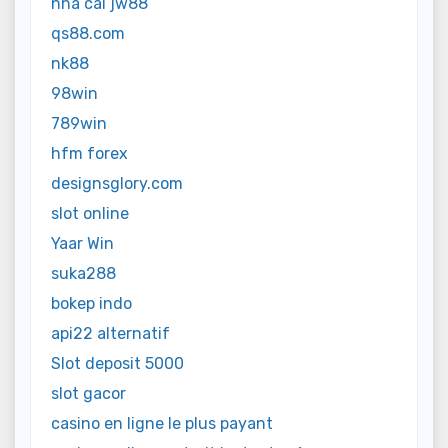
nhà cái jw88
qs88.com
nk88
98win
789win
hfm forex
designsglory.com
slot online
Yaar Win
suka288
bokep indo
api22 alternatif
Slot deposit 5000
slot gacor
casino en ligne le plus payant