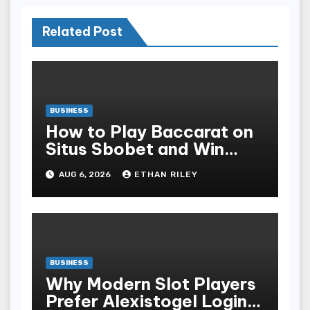
Related Post
BUSINESS
How to Play Baccarat on
Situs Sbobet and Win
More Often ,
AUG 6, 2026
ETHAN RILEY
BUSINESS
Why Modern Slot Players
Prefer Alexistogel Login