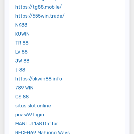
https://tg88.mobile/
https://555win.trade/
NK88
KUWIN
TR 88
LV 88
JW 88
tr88
https://okwin88.info
789 WIN
QS 88
situs slot online
puas69 login
MANTUL138 Daftar
RECEH69 Mahjong Ways