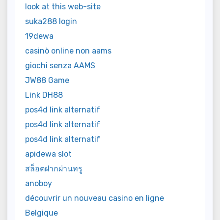
look at this web-site
suka288 login
19dewa
casinò online non aams
giochi senza AAMS
JW88 Game
Link DH88
pos4d link alternatif
pos4d link alternatif
pos4d link alternatif
apidewa slot
สล็อตฝากผ่านทรู
anoboy
découvrir un nouveau casino en ligne
Belgique