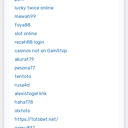
lucky twice online
mewah99
foya88
slot online
receh88 login
casinos not on GamStop
akurat79
pesona77
tentoto
rusa4d
alexistogel link
haha178
olxtoto
https://totobet.net/
gomu837