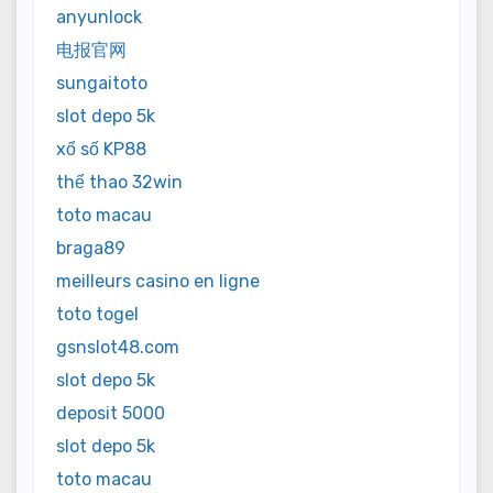
anyunlock
电报官网
sungaitoto
slot depo 5k
xổ số KP88
thể thao 32win
toto macau
braga89
meilleurs casino en ligne
toto togel
gsnslot48.com
slot depo 5k
deposit 5000
slot depo 5k
toto macau