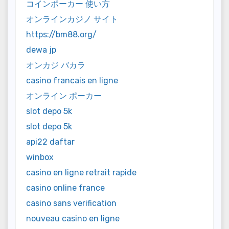
コインポーカー 使い方
オンラインカジノ サイト
https://bm88.org/
dewa jp
オンカジ バカラ
casino francais en ligne
オンライン ポーカー
slot depo 5k
slot depo 5k
api22 daftar
winbox
casino en ligne retrait rapide
casino online france
casino sans verification
nouveau casino en ligne