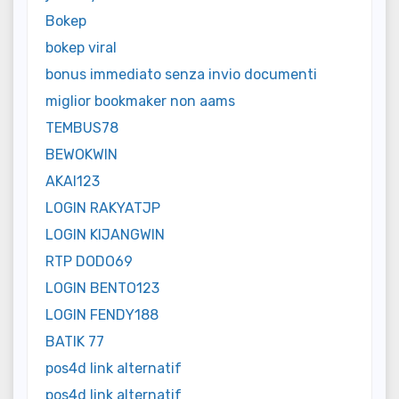
Bokep
bokep viral
bonus immediato senza invio documenti
miglior bookmaker non aams
TEMBUS78
BEWOKWIN
AKAI123
LOGIN RAKYATJP
LOGIN KIJANGWIN
RTP DODO69
LOGIN BENTO123
LOGIN FENDY188
BATIK 77
pos4d link alternatif
pos4d link alternatif