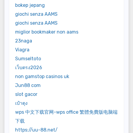
bokep jepang
giochi senza AAMS
giochi senza AAMS
miglior bookmaker non aams
23naga
Viagra
Sumseltoto
เว็บตรง2026
non gamstop casinos uk
Jun88 com
slot gacor
เป๋าตุง
wps 中文下载官网-wps office 繁體免費版电脑端
下载
https://uu-88.net/