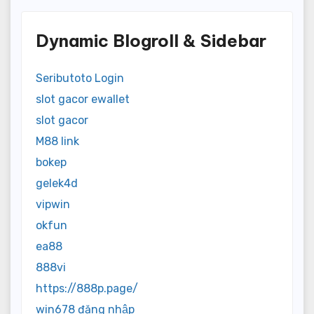
Dynamic Blogroll & Sidebar
Seributoto Login
slot gacor ewallet
slot gacor
M88 link
bokep
gelek4d
vipwin
okfun
ea88
888vi
https://888p.page/
win678 đăng nhập