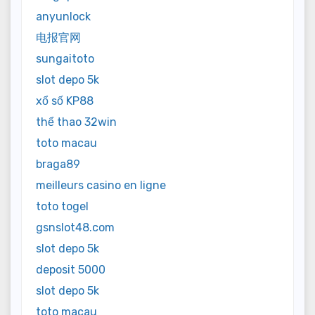
anyunlock
电报官网
sungaitoto
slot depo 5k
xổ số KP88
thể thao 32win
toto macau
braga89
meilleurs casino en ligne
toto togel
gsnslot48.com
slot depo 5k
deposit 5000
slot depo 5k
toto macau