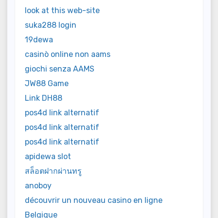
look at this web-site
suka288 login
19dewa
casinò online non aams
giochi senza AAMS
JW88 Game
Link DH88
pos4d link alternatif
pos4d link alternatif
pos4d link alternatif
apidewa slot
สล็อตฝากผ่านทรู
anoboy
découvrir un nouveau casino en ligne
Belgique