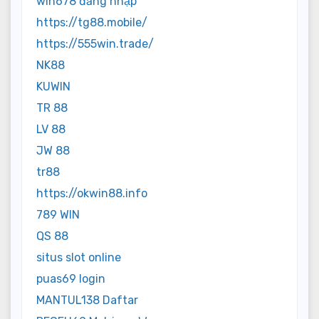
win678 đăng nhập
https://tg88.mobile/
https://555win.trade/
NK88
KUWIN
TR 88
LV 88
JW 88
tr88
https://okwin88.info
789 WIN
QS 88
situs slot online
puas69 login
MANTUL138 Daftar