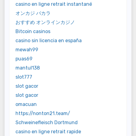
casino en ligne retrait instantané
オンカジ バカラ
おすすめ オンラインカジノ
Bitcoin casinos
casino sin licencia en españa
mewah99
puas69
mantul138
slot777
slot gacor
slot gacor
omacuan
https://nonton21.team/
Schweinefleisch Dortmund
casino en ligne retrait rapide