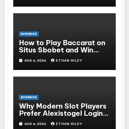
Safety
BUSINESS
How to Play Baccarat on
Situs Sbobet and Win
More Often ,
AUG 6, 2026
ETHAN RILEY
BUSINESS
Why Modern Slot Players
Prefer Alexistogel Login
for Security
AUG 6, 2026
ETHAN RILEY