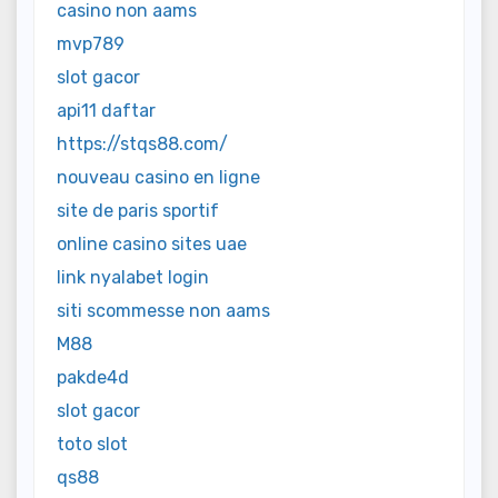
casino non aams
mvp789
slot gacor
api11 daftar
https://stqs88.com/
nouveau casino en ligne
site de paris sportif
online casino sites uae
link nyalabet login
siti scommesse non aams
M88
pakde4d
slot gacor
toto slot
qs88