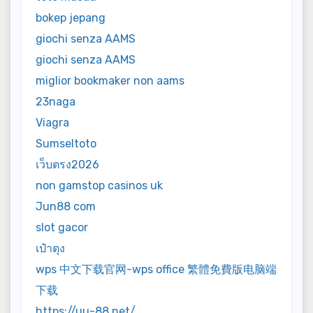
bokep jepang
giochi senza AAMS
giochi senza AAMS
miglior bookmaker non aams
23naga
Viagra
Sumseltoto
เว็บตรง2026
non gamstop casinos uk
Jun88 com
slot gacor
เป๋าตุง
wps 中文下载官网-wps office 繁體免費版电脑端
下载
https://uu-88.net/