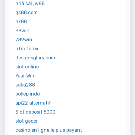
nhà cái jw88
qs88.com
nk88
98win
789win
hfm forex
designsglory.com
slot online
Yaar Win
suka288
bokep indo
api22 alternatif
Slot deposit 5000
slot gacor
casino en ligne le plus payant