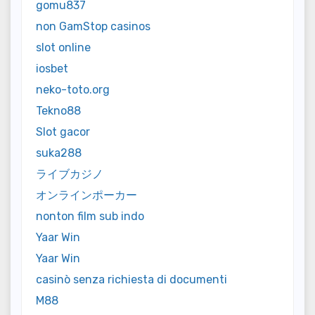
gomu837
non GamStop casinos
slot online
iosbet
neko-toto.org
Tekno88
Slot gacor
suka288
ライブカジノ
オンラインポーカー
nonton film sub indo
Yaar Win
Yaar Win
casinò senza richiesta di documenti
M88