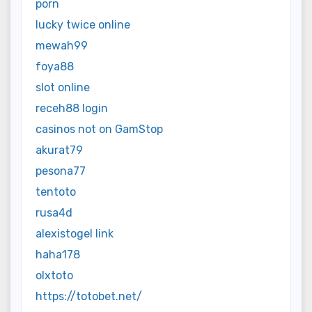
porn
lucky twice online
mewah99
foya88
slot online
receh88 login
casinos not on GamStop
akurat79
pesona77
tentoto
rusa4d
alexistogel link
haha178
olxtoto
https://totobet.net/