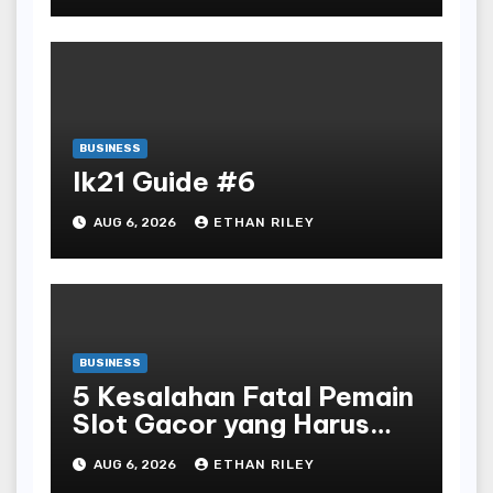
BUSINESS
lk21 Guide #6
AUG 6, 2026
ETHAN RILEY
BUSINESS
5 Kesalahan Fatal Pemain
Slot Gacor yang Harus
Dihindari di Slot777
AUG 6, 2026
ETHAN RILEY
Bandar Slot Terbaik