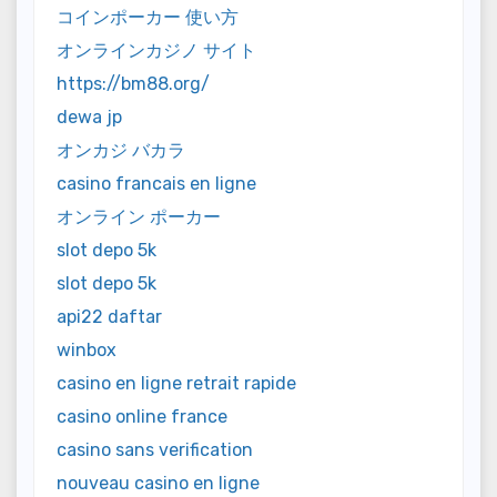
コインポーカー 使い方
オンラインカジノ サイト
https://bm88.org/
dewa jp
オンカジ バカラ
casino francais en ligne
オンライン ポーカー
slot depo 5k
slot depo 5k
api22 daftar
winbox
casino en ligne retrait rapide
casino online france
casino sans verification
nouveau casino en ligne