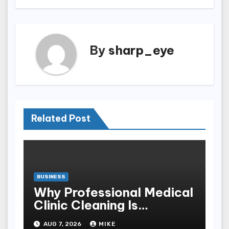
By
sharp_eye
Related Post
BUSINESS
Why Professional Medical
Clinic Cleaning Is
Essential for Patient
AUG 7, 2026
MIKE