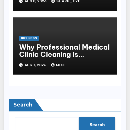
AUG 8, 2026
SHARP_EYE
BUSINESS
Why Professional Medical
Clinic Cleaning Is
Essential for Patient
AUG 7, 2026
MIKE
Safety
Search
Search