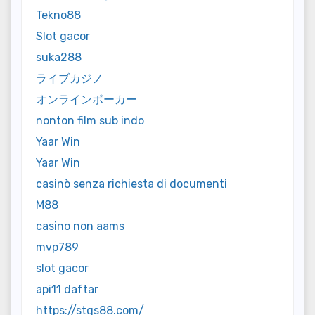
Tekno88
Slot gacor
suka288
ライブカジノ
オンラインポーカー
nonton film sub indo
Yaar Win
Yaar Win
casinò senza richiesta di documenti
M88
casino non aams
mvp789
slot gacor
api11 daftar
https://stqs88.com/