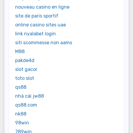
nouveau casino en ligne
site de paris sportif
online casino sites uae
link nyalabet login
siti scommesse non aams
M88
pakde4d
slot gacor
toto slot
qs88
nhà cái jw88
qs88.com
nk88
98win
789win