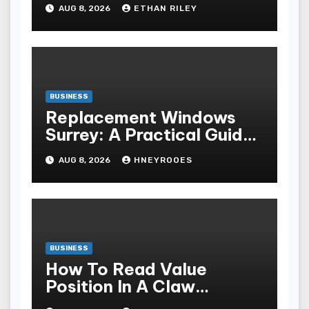
Odds Instantly
AUG 8, 2026
ETHAN RILEY
BUSINESS
Replacement Windows
Surrey: A Practical Guide
to Choosing Better Home
AUG 8, 2026
HNEYROOES
Windows
BUSINESS
How To Read Value
Position In A Claw
Machine