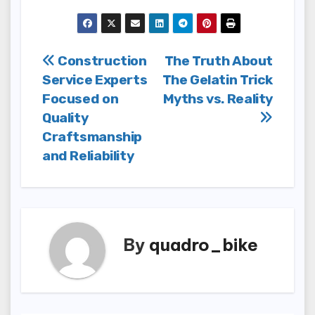
Post
Construction
The Truth About
Service Experts
The Gelatin Trick
navigation
Focused on
Myths vs. Reality
Quality
Craftsmanship
and Reliability
By
quadro_bike