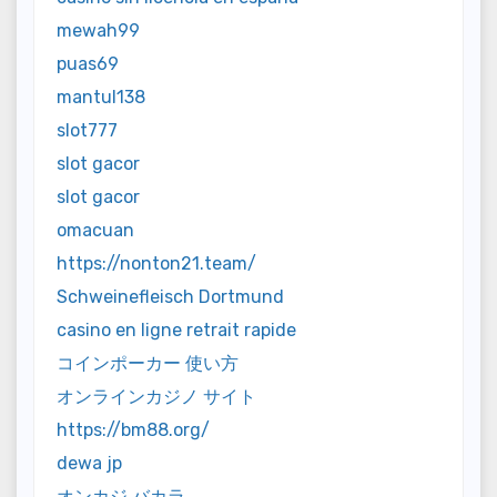
mewah99
puas69
mantul138
slot777
slot gacor
slot gacor
omacuan
https://nonton21.team/
Schweinefleisch Dortmund
casino en ligne retrait rapide
コインポーカー 使い方
オンラインカジノ サイト
https://bm88.org/
dewa jp
オンカジ バカラ