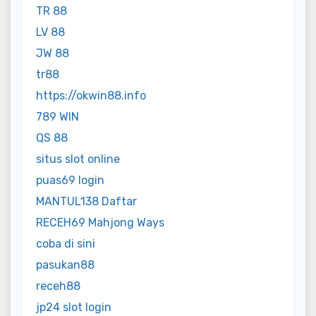
TR 88
LV 88
JW 88
tr88
https://okwin88.info
789 WIN
QS 88
situs slot online
puas69 login
MANTUL138 Daftar
RECEH69 Mahjong Ways
coba di sini
pasukan88
receh88
jp24 slot login