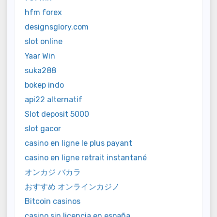
hfm forex
designsglory.com
slot online
Yaar Win
suka288
bokep indo
api22 alternatif
Slot deposit 5000
slot gacor
casino en ligne le plus payant
casino en ligne retrait instantané
オンカジ バカラ
おすすめ オンラインカジノ
Bitcoin casinos
casino sin licencia en españa