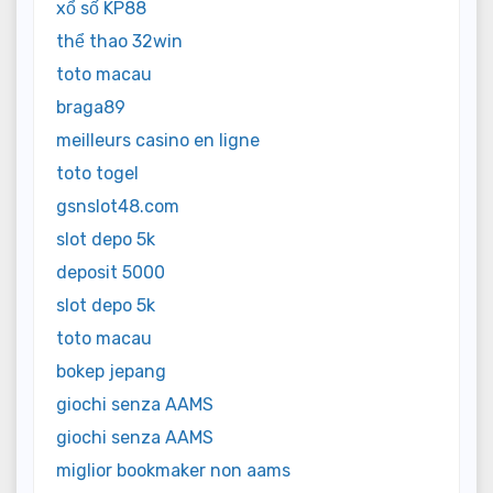
xổ số KP88
thể thao 32win
toto macau
braga89
meilleurs casino en ligne
toto togel
gsnslot48.com
slot depo 5k
deposit 5000
slot depo 5k
toto macau
bokep jepang
giochi senza AAMS
giochi senza AAMS
miglior bookmaker non aams