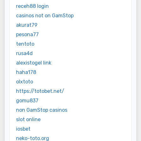
receh88 login
casinos not on GamStop
akurat79
pesona77
tentoto
rusa4d
alexistogel link
haha178
olxtoto
https://totobet.net/
gomu837
non GamStop casinos
slot online
iosbet
neko-toto.org