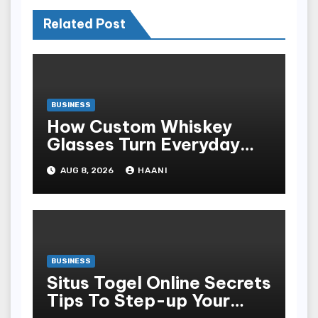
Related Post
BUSINESS
How Custom Whiskey
Glasses Turn Everyday
Moments Into Something
AUG 8, 2026
HAANI
Special
BUSINESS
Situs Togel Online Secrets
Tips To Step-up Your