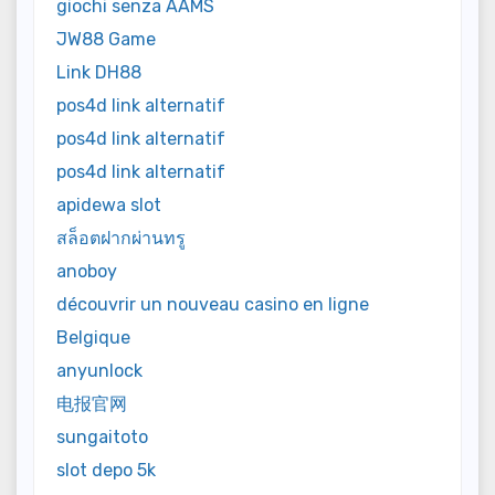
giochi senza AAMS
JW88 Game
Link DH88
pos4d link alternatif
pos4d link alternatif
pos4d link alternatif
apidewa slot
สล็อตฝากผ่านทรู
anoboy
découvrir un nouveau casino en ligne
Belgique
anyunlock
电报官网
sungaitoto
slot depo 5k