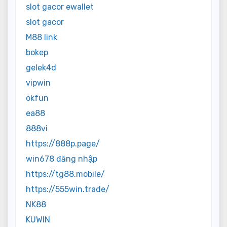
slot gacor ewallet
slot gacor
M88 link
bokep
gelek4d
vipwin
okfun
ea88
888vi
https://888p.page/
win678 đăng nhập
https://tg88.mobile/
https://555win.trade/
NK88
KUWIN