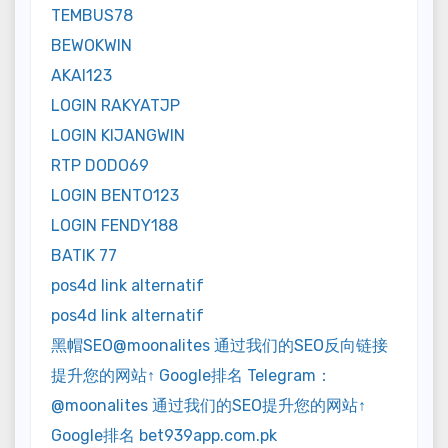
TEMBUS78
BEWOKWIN
AKAI123
LOGIN RAKYATJP
LOGIN KIJANGWIN
RTP DODO69
LOGIN BENTO123
LOGIN FENDY188
BATIK 77
pos4d link alternatif
pos4d link alternatif
黑帽SEO@moonalites 通过我们的SEO反向链接
提升您的网站↑ Google排名 Telegram：
@moonalites 通过我们的SEO提升您的网站↑
Google排名 bet939app.com.pk