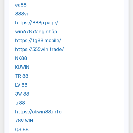
ea88
888vi
https://888p.page/
win678 đăng nhập
https://tg88.mobile/
https://555win.trade/
NK88
KUWIN
TR 88
LV 88
JW 88
tr88
https://okwin88.info
789 WIN
QS 88