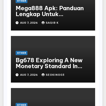
OTHER
Mega888 Apk: Panduan
Lengkap Untuk
Mengunduh, Instalasi, Dan
AUG 7, 2026
SAQIB K
Bermain Slot Online
Terpopuler
OTHER
Bg678 Exploring A New
Monetary Standard In
Bodoni Online
AUG 7, 2026
SEOKING03
Entertainment
OTHER