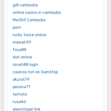
jp8 cambodia
online casino in cambodia
Mw365 Cambodia
porn
lucky twice online
mewah99
foya88
slot online
receh88 login
casinos not on GamStop
akurat79
pesona77
tentoto
rusa4d
alexistogel link