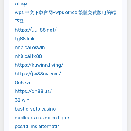
เป๋าตุง
wps 中文下载官网-wps office 繁體免費版电脑端
下载
https://uu-88.net/
tg88 link
nhà cái okwin
nhà cái lx88
https://kuwinn.living/
https://jw88nv.com/
Go8 sa
https://dn88.us/
32 win
best crypto casino
meilleurs casino en ligne
pos4d link alternatif