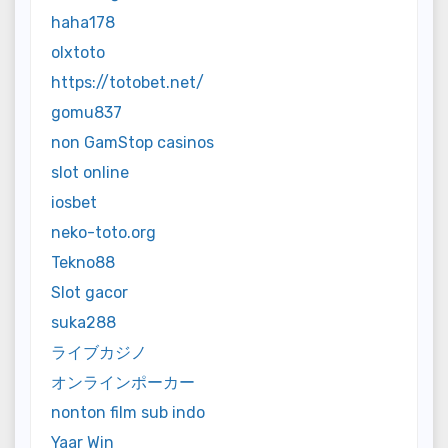
haha178
olxtoto
https://totobet.net/
gomu837
non GamStop casinos
slot online
iosbet
neko-toto.org
Tekno88
Slot gacor
suka288
ライブカジノ
オンラインポーカー
nonton film sub indo
Yaar Win