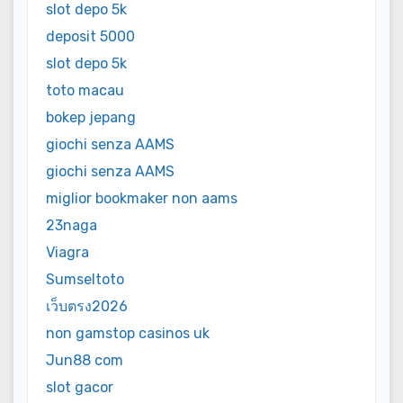
slot depo 5k
deposit 5000
slot depo 5k
toto macau
bokep jepang
giochi senza AAMS
giochi senza AAMS
miglior bookmaker non aams
23naga
Viagra
Sumseltoto
เว็บตรง2026
non gamstop casinos uk
Jun88 com
slot gacor