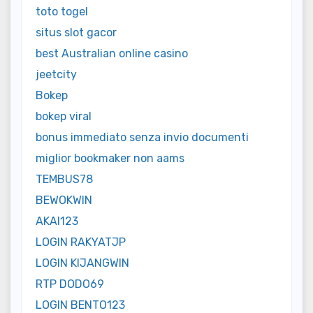
toto togel
situs slot gacor
best Australian online casino
jeetcity
Bokep
bokep viral
bonus immediato senza invio documenti
miglior bookmaker non aams
TEMBUS78
BEWOKWIN
AKAI123
LOGIN RAKYATJP
LOGIN KIJANGWIN
RTP DODO69
LOGIN BENTO123