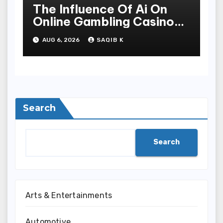
The Influence Of Ai On
Online Gambling Casino
Experiences
AUG 6, 2026
SAQIB K
Search
Search
Arts & Entertainments
Automotive