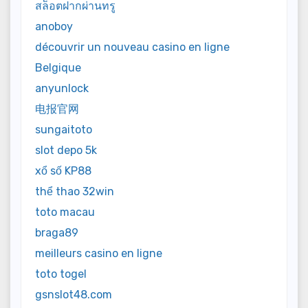
สล็อตฝากผ่านทรู
anoboy
découvrir un nouveau casino en ligne
Belgique
anyunlock
电报官网
sungaitoto
slot depo 5k
xổ số KP88
thể thao 32win
toto macau
braga89
meilleurs casino en ligne
toto togel
gsnslot48.com