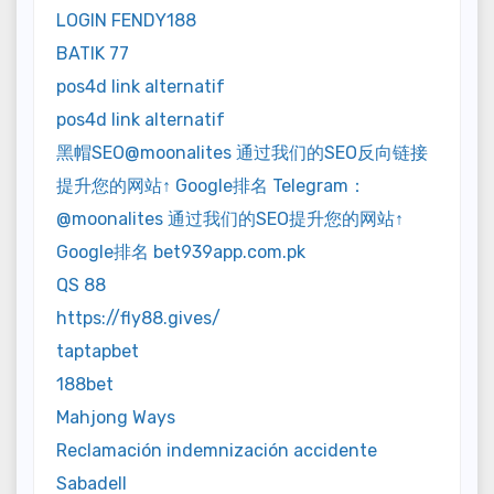
LOGIN FENDY188
BATIK 77
pos4d link alternatif
pos4d link alternatif
黑帽SEO@moonalites 通过我们的SEO反向链接
提升您的网站↑ Google排名 Telegram：
@moonalites 通过我们的SEO提升您的网站↑
Google排名 bet939app.com.pk
QS 88
https://fly88.gives/
taptapbet
188bet
Mahjong Ways
Reclamación indemnización accidente
Sabadell