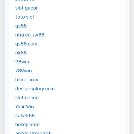
slot gacor
toto slot
qs88
nhà cái jw88
qs88.com
nk88
98win
789win
hfm forex
designsglory.com
slot online
Yaar Win
suka288
bokep indo
api22 alternatif