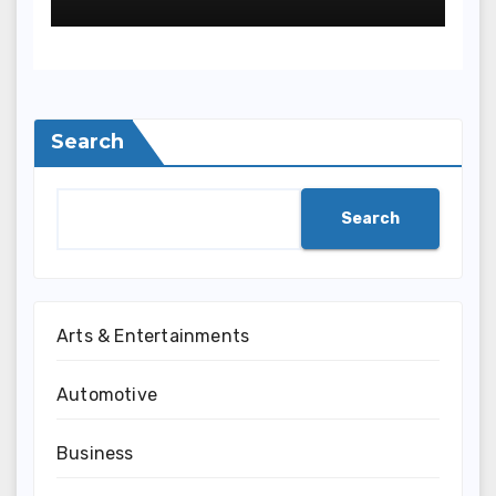
Search
Search
Arts & Entertainments
Automotive
Business