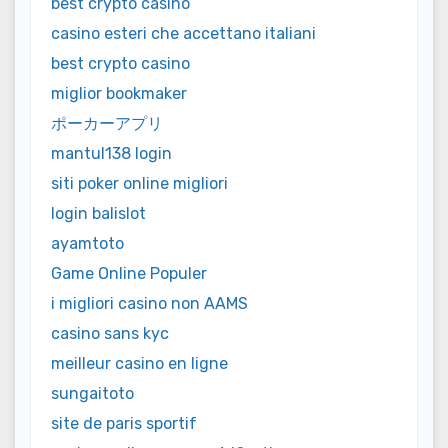
best crypto casino
casino esteri che accettano italiani
best crypto casino
miglior bookmaker
ポーカーアプリ
mantul138 login
siti poker online migliori
login balislot
ayamtoto
Game Online Populer
i migliori casino non AAMS
casino sans kyc
meilleur casino en ligne
sungaitoto
site de paris sportif