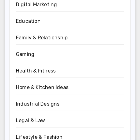
Digital Marketing
Education
Family & Relationship
Gaming
Health & Fitness
Home & Kitchen Ideas
Industrial Designs
Legal & Law
Lifestyle & Fashion