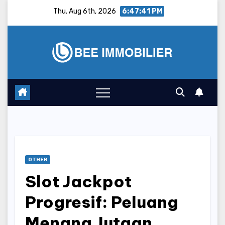
Skip
Thu. Aug 6th, 2026
6:47:42 PM
to
content
OTHER
Slot Jackpot
Progresif: Peluang
Menang Jutaan