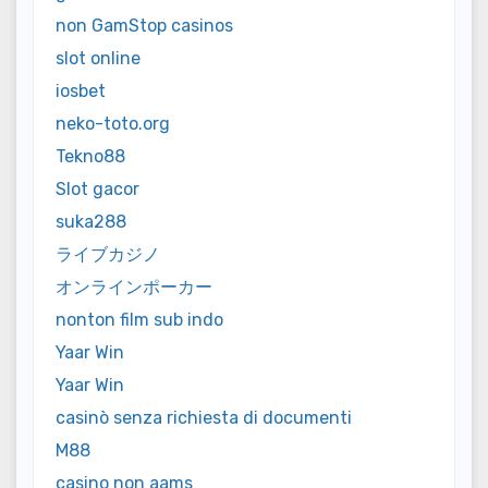
non GamStop casinos
slot online
iosbet
neko-toto.org
Tekno88
Slot gacor
suka288
ライブカジノ
オンラインポーカー
nonton film sub indo
Yaar Win
Yaar Win
casinò senza richiesta di documenti
M88
casino non aams