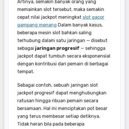
Artinya, semakin banyak orang yang
memainkan slot tersebut, maka semakin
cepat nilai jackpot meningkat
slot gacor
gampang menang
Dalam banyak kasus,
beberapa mesin slot bahkan saling
terhubung dalam satu jaringan — disebut
sebagai
jaringan progresif
— sehingga
jackpot dapat tumbuh secara eksponensial
dengan kontribusi dari pemain di berbagai
tempat.
Sebagai contoh, sebuah jaringan slot
jackpot progresif dapat menghubungkan
ratusan hingga ribuan pemain secara
bersamaan. Hal ini menciptakan pot besar
yang terus membesar setiap detiknya.
Tidak heran bila pada beberapa