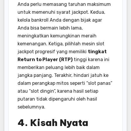
Anda perlu memasang taruhan maksimum
untuk memenuhi syarat jackpot. Kedua,
kelola bankroll Anda dengan bijak agar
Anda bisa bermain lebih lama,
meningkatkan kemungkinan meraih
kemenangan. Ketiga, pilihlah mesin slot
jackpot progresif yang memiliki
tingkat
Return to Player (RTP)
tinggi karena ini
memberikan peluang lebih baik dalam
jangka panjang. Terakhir, hindari jatuh ke
dalam perangkap mitos seperti “slot panas”
atau “slot dingin”, karena hasil setiap
putaran tidak dipengaruhi oleh hasil
sebelumnya.
4. Kisah Nyata