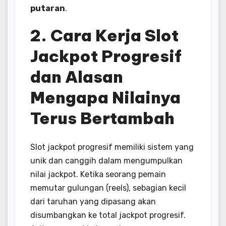
putaran
.
2. Cara Kerja Slot
Jackpot Progresif
dan Alasan
Mengapa Nilainya
Terus Bertambah
Slot jackpot progresif memiliki sistem yang
unik dan canggih dalam mengumpulkan
nilai jackpot. Ketika seorang pemain
memutar gulungan (reels), sebagian kecil
dari taruhan yang dipasang akan
disumbangkan ke total jackpot progresif.