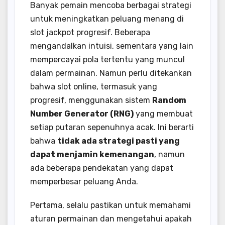
Banyak pemain mencoba berbagai strategi
untuk meningkatkan peluang menang di
slot jackpot progresif. Beberapa
mengandalkan intuisi, sementara yang lain
mempercayai pola tertentu yang muncul
dalam permainan. Namun perlu ditekankan
bahwa slot online, termasuk yang
progresif, menggunakan sistem
Random
Number Generator (RNG)
yang membuat
setiap putaran sepenuhnya acak. Ini berarti
bahwa
tidak ada strategi pasti yang
dapat menjamin kemenangan
, namun
ada beberapa pendekatan yang dapat
memperbesar peluang Anda.
Pertama, selalu pastikan untuk memahami
aturan permainan dan mengetahui apakah