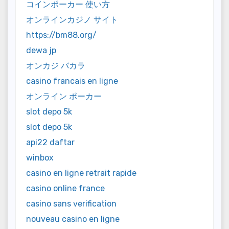
コインポーカー 使い方
オンラインカジノ サイト
https://bm88.org/
dewa jp
オンカジ バカラ
casino francais en ligne
オンライン ポーカー
slot depo 5k
slot depo 5k
api22 daftar
winbox
casino en ligne retrait rapide
casino online france
casino sans verification
nouveau casino en ligne