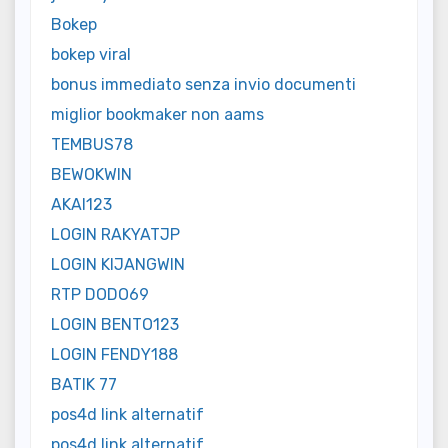
Bokep
bokep viral
bonus immediato senza invio documenti
miglior bookmaker non aams
TEMBUS78
BEWOKWIN
AKAI123
LOGIN RAKYATJP
LOGIN KIJANGWIN
RTP DODO69
LOGIN BENTO123
LOGIN FENDY188
BATIK 77
pos4d link alternatif
pos4d link alternatif