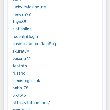
lucky twice online
mewah99
foya88
slot online
receh88 login
casinos not on GamStop
akurat79
pesona77
tentoto
rusa4d
alexistogel link
haha178
olxtoto
https://totobet.net/