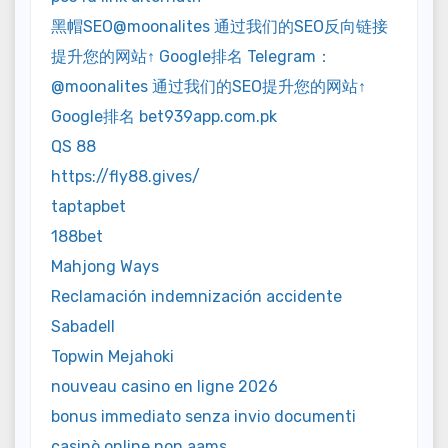
黑帽SEO@moonalites 通过我们的SEO反向链接
提升您的网站↑ Google排名 Telegram：
@moonalites 通过我们的SEO提升您的网站↑
Google排名 bet939app.com.pk
QS 88
https://fly88.gives/
taptapbet
188bet
Mahjong Ways
Reclamación indemnización accidente
Sabadell
Topwin Mejahoki
nouveau casino en ligne 2026
bonus immediato senza invio documenti
casinò online non aams