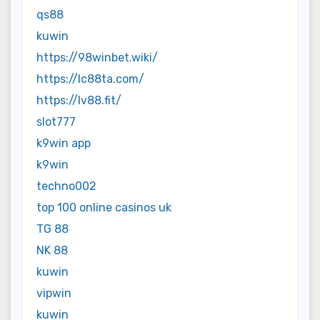
qs88
kuwin
https://98winbet.wiki/
https://lc88ta.com/
https://lv88.fit/
slot777
k9win app
k9win
techno002
top 100 online casinos uk
TG 88
NK 88
kuwin
vipwin
kuwin