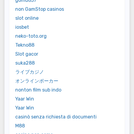
gomu837
non GamStop casinos
slot online
iosbet
neko-toto.org
Tekno88
Slot gacor
suka288
ライブカジノ
オンラインポーカー
nonton film sub indo
Yaar Win
Yaar Win
casinò senza richiesta di documenti
M88