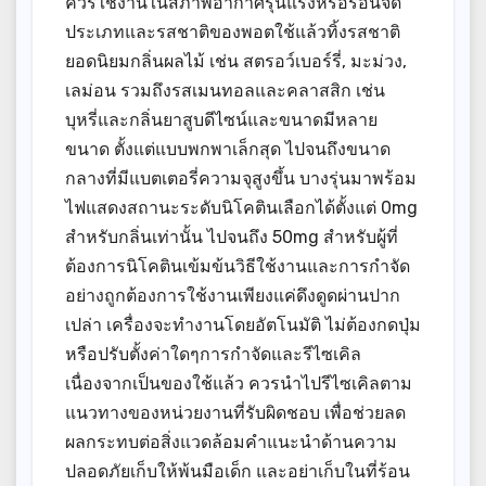
ควรใช้งานในสภาพอากาศรุนแรงหรือร้อนจัด
ประเภทและรสชาติของพอตใช้แล้วทิ้งรสชาติ
ยอดนิยมกลิ่นผลไม้ เช่น สตรอว์เบอร์รี่, มะม่วง,
เลม่อน รวมถึงรสเมนทอลและคลาสสิก เช่น
บุหรี่และกลิ่นยาสูบดีไซน์และขนาดมีหลาย
ขนาด ตั้งแต่แบบพกพาเล็กสุด ไปจนถึงขนาด
กลางที่มีแบตเตอรี่ความจุสูงขึ้น บางรุ่นมาพร้อม
ไฟแสดงสถานะระดับนิโคตินเลือกได้ตั้งแต่ 0mg
สำหรับกลิ่นเท่านั้น ไปจนถึง 50mg สำหรับผู้ที่
ต้องการนิโคตินเข้มข้นวิธีใช้งานและการกำจัด
อย่างถูกต้องการใช้งานเพียงแค่ดึงดูดผ่านปาก
เปล่า เครื่องจะทำงานโดยอัตโนมัติ ไม่ต้องกดปุ่ม
หรือปรับตั้งค่าใดๆการกำจัดและรีไซเคิล
เนื่องจากเป็นของใช้แล้ว ควรนำไปรีไซเคิลตาม
แนวทางของหน่วยงานที่รับผิดชอบ เพื่อช่วยลด
ผลกระทบต่อสิ่งแวดล้อมคำแนะนำด้านความ
ปลอดภัยเก็บให้พ้นมือเด็ก และอย่าเก็บในที่ร้อน