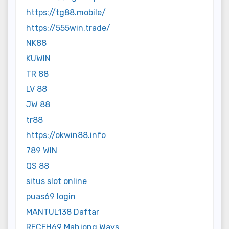
https://tg88.mobile/
https://555win.trade/
NK88
KUWIN
TR 88
LV 88
JW 88
tr88
https://okwin88.info
789 WIN
QS 88
situs slot online
puas69 login
MANTUL138 Daftar
RECEH69 Mahjong Ways