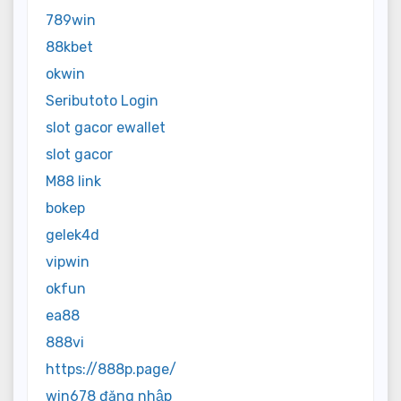
789win
88kbet
okwin
Seributoto Login
slot gacor ewallet
slot gacor
M88 link
bokep
gelek4d
vipwin
okfun
ea88
888vi
https://888p.page/
win678 đăng nhập