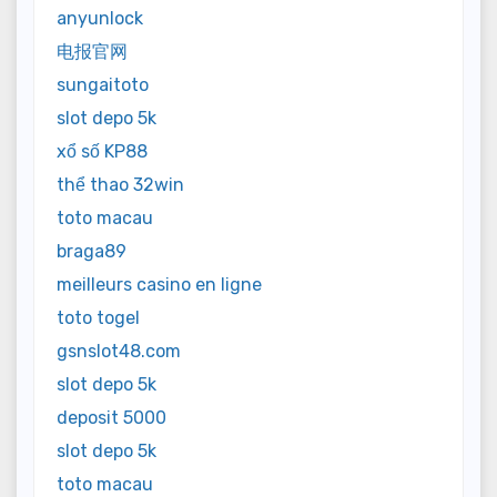
anyunlock
电报官网
sungaitoto
slot depo 5k
xổ số KP88
thể thao 32win
toto macau
braga89
meilleurs casino en ligne
toto togel
gsnslot48.com
slot depo 5k
deposit 5000
slot depo 5k
toto macau