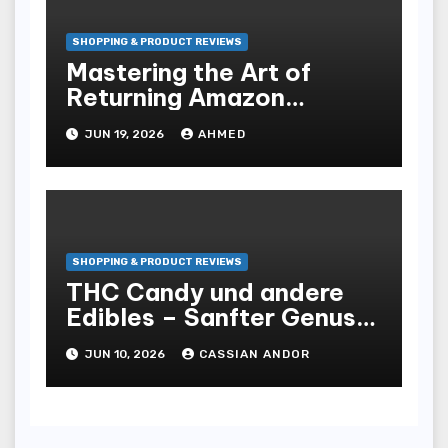
SHOPPING & PRODUCT REVIEWS
Mastering the Art of
Returning Amazon
Products for Home
JUN 19, 2026
AHMED
Essentials
SHOPPING & PRODUCT REVIEWS
THC Candy und andere
Edibles – Sanfter Genuss
mit Wirkung
JUN 10, 2026
CASSIAN ANDOR