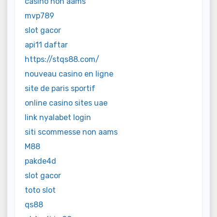
casino non aams
mvp789
slot gacor
api11 daftar
https://stqs88.com/
nouveau casino en ligne
site de paris sportif
online casino sites uae
link nyalabet login
siti scommesse non aams
M88
pakde4d
slot gacor
toto slot
qs88