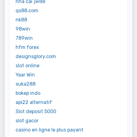
nhà cái jw88
qs88.com
nk88
98win
789win
hfm forex
designsglory.com
slot online
Yaar Win
suka288
bokep indo
api22 alternatif
Slot deposit 5000
slot gacor
casino en ligne le plus payant