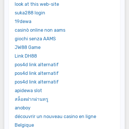
look at this web-site
suka288 login
19dewa
casinò online non aams
giochi senza AAMS
JW88 Game
Link DH88
pos4d link alternatif
pos4d link alternatif
pos4d link alternatif
apidewa slot
สล็อตฝากผ่านทรู
anoboy
découvrir un nouveau casino en ligne
Belgique