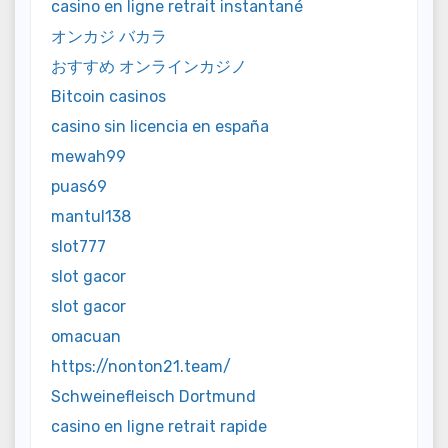
casino en ligne retrait instantané
オンカジ バカラ
おすすめ オンラインカジノ
Bitcoin casinos
casino sin licencia en españa
mewah99
puas69
mantul138
slot777
slot gacor
slot gacor
omacuan
https://nonton21.team/
Schweinefleisch Dortmund
casino en ligne retrait rapide