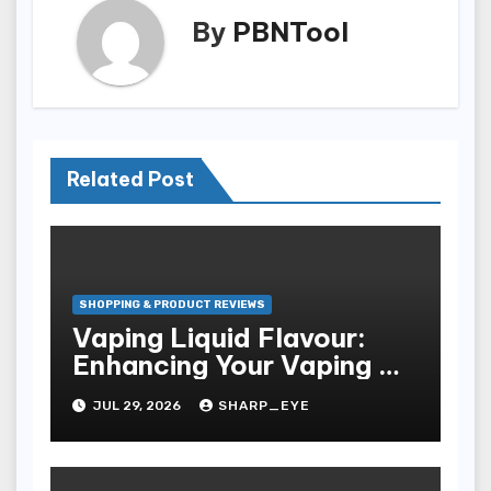
By
PBNTool
Related Post
SHOPPING & PRODUCT REVIEWS
Vaping Liquid Flavour:
Enhancing Your Vaping Go
Through
JUL 29, 2026
SHARP_EYE