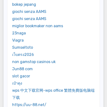
bokep jepang
giochi senza AAMS
giochi senza AAMS
miglior bookmaker non aams
23naga
Viagra
Sumseltoto
เว็บตรง2026
non gamstop casinos uk
Jun88 com
slot gacor
เป๋าตุง
wps 中文下载官网-wps office 繁體免費版电脑端
下载
https://uu-88.net/