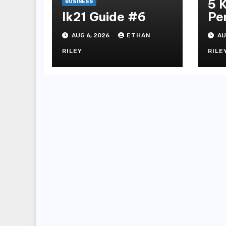
5 
BUSINESS
lk21 Guide #6
Pe
Ga
AUG 6, 2026
ETHAN
AU
Dih
Sl
RILEY
RILE
Sl