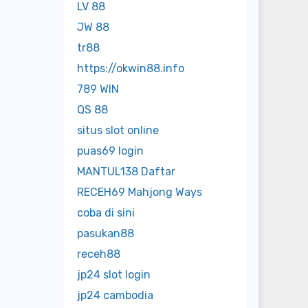
LV 88
JW 88
tr88
https://okwin88.info
789 WIN
QS 88
situs slot online
puas69 login
MANTUL138 Daftar
RECEH69 Mahjong Ways
coba di sini
pasukan88
receh88
jp24 slot login
jp24 cambodia