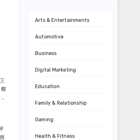
Arts & Entertainments
Automotive
Business
Digital Marketing
 下
Education
 都
长，
Family & Relationship
Gaming
、
平
Health & Fitness
而