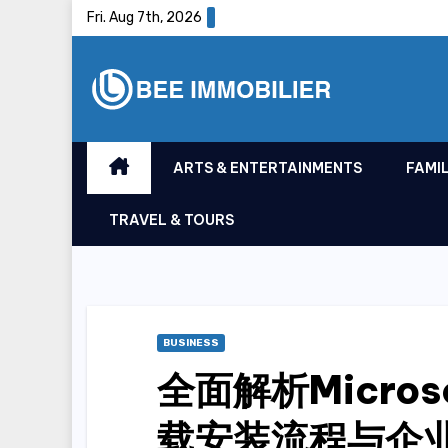
Skip
Fri. Aug 7th, 2026
to
content
ARTS & ENTERTAINMENTS
FAMIL
TRAVEL & TOURS
BUSINESS
全面解析Microso
载安装流程与企