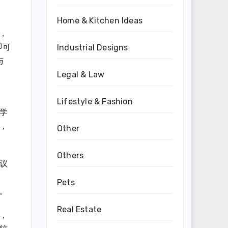
Home & Kitchen Ideas
序，
即可
Industrial Designs
与
Legal & Law
Lifestyle & Fashion
学
，
Other
Others
会议
Pets
。
Real Estate
制，