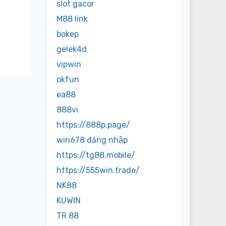
slot gacor
M88 link
bokep
gelek4d
vipwin
okfun
ea88
888vi
https://888p.page/
win678 đăng nhập
https://tg88.mobile/
https://555win.trade/
NK88
KUWIN
TR 88