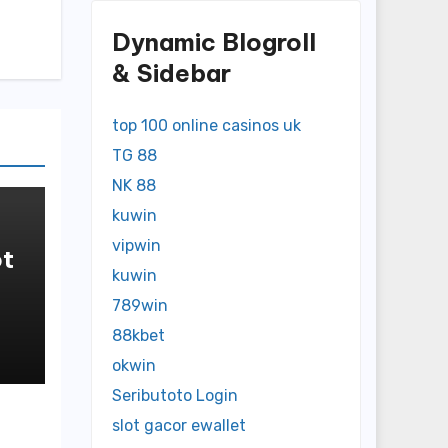
Dynamic Blogroll
& Sidebar
top 100 online casinos uk
TG 88
NK 88
kuwin
vipwin
t
kuwin
in
789win
88kbet
okwin
Seributoto Login
slot gacor ewallet