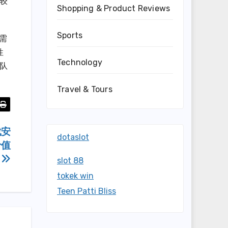
较
Shopping & Product Reviews
Sports
装需
性
Technology
队
Travel & Tours
载安
dotaslot
价值
slot 88
tokek win
Teen Patti Bliss