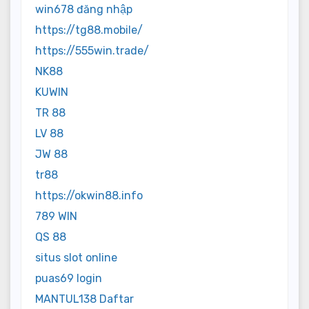
win678 đăng nhập
https://tg88.mobile/
https://555win.trade/
NK88
KUWIN
TR 88
LV 88
JW 88
tr88
https://okwin88.info
789 WIN
QS 88
situs slot online
puas69 login
MANTUL138 Daftar