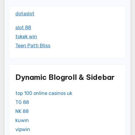
dotaslot
slot 88
tokek win
Teen Patti Bliss
Dynamic Blogroll & Sidebar
top 100 online casinos uk
TG 88
NK 88
kuwin
vipwin