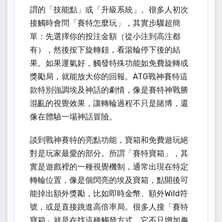
謂的「技能點」或「升級系統」。很多人初次
接觸時會問「賽特怎麼玩」，其實步驟超簡
單：先選擇你的投注金額（從小注到高注都
有），然後按下旋轉鈕，看滾輪停下後的結
果。如果運氣好，觸發特殊功能如免費旋轉或
獎勵局，就能放大你的回報。ATG戰神賽特這
款特別強調埃及神話的劇情，像是賽特神戰勝
混亂的視覺效果，讓轉輪過程不只是賭博，還
像在體驗一場神話冒險。
談到戰神賽特的亮點功能，寶箱和免費遊玩絕
對是玩家最愛的部分。所謂「賽特寶箱」，其
實是遊戲裡的一種視覺機制，通常出現在特定
轉輪位置，像是個閃亮的埃及寶箱，點開後可
能掉出額外獎勵，比如即時金幣、額外Wild符
號，或是直接跳進高倍率局。很多人搜「賽特
寶箱」就是在找這種觸發方式，它不只增加趣