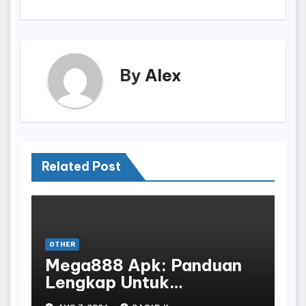
By
Alex
Related Post
OTHER
Mega888 Apk: Panduan
Lengkap Untuk
Mengunduh, Instalasi, Dan