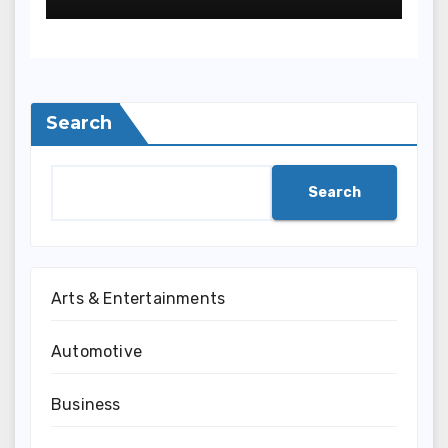
Search
Search
Arts & Entertainments
Automotive
Business