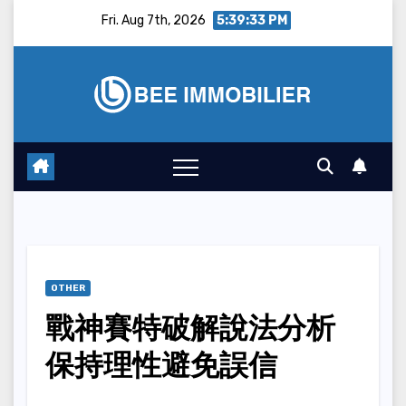
Skip
Fri. Aug 7th, 2026
5:39:34 PM
to
content
OTHER
戰神賽特破解說法分析
保持理性避免誤信