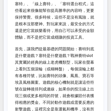
塞特」、「線上賽特」、「塞特選台程式」這
些看起來很像能幫你提高勝率的內容時，更要
保持警覺。很多時候，這些不是沒有風險，就
是根本沒那麼神。對玩家來說，最安全的方式
還是把它當娛樂看待，用自己可以承受的金額
體驗，而不是把它當成穩賺的投資工具。
首先，讓我們從最基礎的問題開始：賽特到底
是什麼遊戲？塞特是什麼遊戲？戰神賽特slot
其實屬於經典的線上老虎機類型，玩家在螢幕
上看到五個滾輪（或稱轉盤），每個滾輪上都
有各種符號，比如賽特的頭像、鳳凰、寶石等
埃及風格圖案。遊戲的核心機制就是讓這些符
號在旋轉後排列成連線，如果你的投注線上出
現三個或更多相同的符號，就會根據賠付表獲
得相應的獎金。不同於動作遊戲或需要反應的
射擊遊戲，這裡完全是靠運氣和機率，沒有所