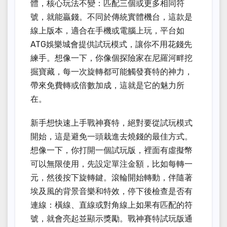
體，核心玩法不變：匹配三個或更多相同符
號，就能贏錢。不同於傳統實體機台，這款是
線上版本，適合在手機或電腦上玩，平台如
ATG娛樂城會提供試玩模式，讓你不用花錢先
練手。想像一下，你像個探險家在尼羅河畔挖
掘寶藏，每一次旋轉都可能觸發賽特的神力，
帶來免費轉或倍數加成，這就是它的魅力所
在。
新手想快速上手戰神賽特，絕對要從試玩模式
開始，這是避免一頭栽進去燒錢的最佳方式。
想像一下，你打開一個試玩版，裡面有虛擬幣
可以無限使用，先設定單注金額，比如每轉一
元，然後按下旋轉鍵。滾輪開始轉動，伴隨著
埃及風的背景音樂和特效，停下後檢查是否有
連線：橫線、直線或對角線上如果有匹配的符
號，就會亮起並顯示獎勵。戰神賽特試玩版通